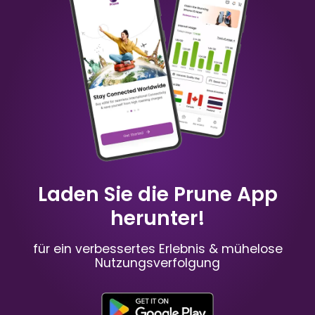
China
Australien
₹ 349.00 INR
₹ 249.00 INR
Mauritius
Russland
₹ 949.00 INR
₹ 549.00 INR
Laden Sie die Prune App
herunter!
für ein verbessertes Erlebnis & mühelose
Nutzungsverfolgung
Spanien
Frankreich
₹ 449.00 INR
₹ 249.00 INR