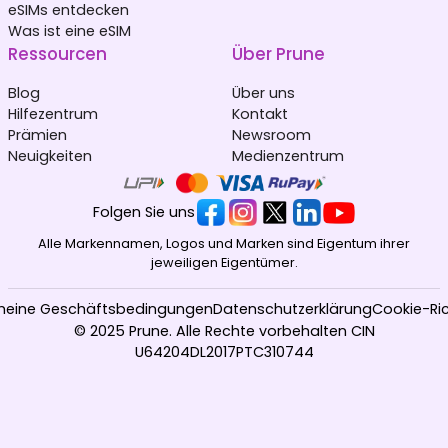
Afghanistan
Albanien
eSIMs entdecken
₹ 549.00 INR
₹ 449.00 INR
Was ist eine eSIM
Ressourcen
Über Prune
Blog
Über uns
Hilfezentrum
Kontakt
Prämien
Newsroom
Neuigkeiten
Medienzentrum
Algerien
Andorra
₹ 349.00 INR
₹ 349.00 INR
Folgen Sie uns
Alle Markennamen, Logos und Marken sind Eigentum ihrer
jeweiligen Eigentümer.
meine Geschäftsbedingungen
Datenschutzerklärung
Cookie-Ric
© 2025 Prune. Alle Rechte vorbehalten CIN
Angola
Anguilla
U64204DL2017PTC310744
₹ 153449.00 INR
₹ 1349.00 INR