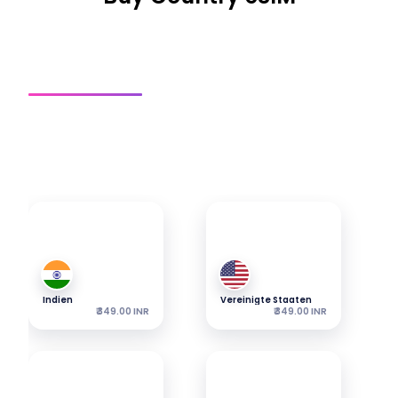
Länder-Sim
Regionale Sim
Globale Sim
Eine Verbindung herstellen
Entdecken Sie unsere beliebtesten eSIMs — Pakete
beginnen ab dem angezeigten Preis.
Indien
Vereinigte Staaten
₹ 349.00 INR
₹ 349.00 INR