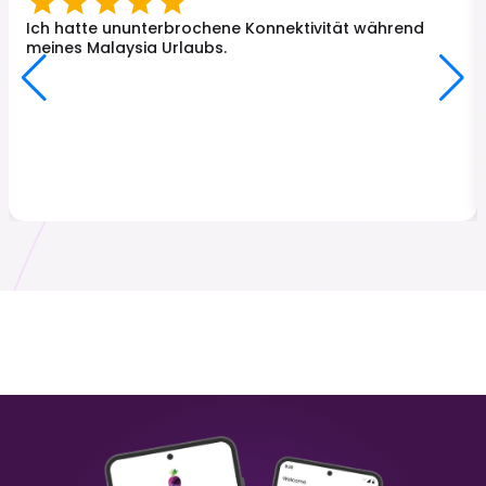
Türkei
Japan
₹ 249.00 INR
₹ 449.00 INR
Ich hatte ununterbrochene Konnektivität während
meines Malaysia Urlaubs.
Malaysia
Hongkong
₹ 349.00 INR
₹ 249.00 INR
Sri Lanka
Italien
₹ 449.00 INR
₹ 249.00 INR