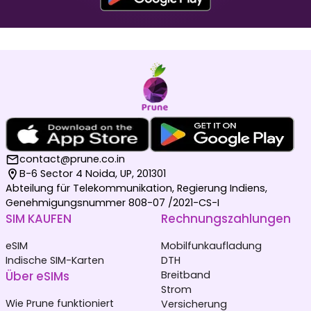
Malediven
Deutschland
₹ 1049.00 INR
₹ 249.00 INR
contact@prune.co.in
B-6 Sector 4 Noida, UP, 201301
Abteilung für Telekommunikation, Regierung Indiens,
Niederlande
Südkorea
Genehmigungsnummer 808-07 /2021-CS-I
₹ 349.00 INR
₹ 449.00 INR
SIM KAUFEN
Rechnungszahlungen
eSIM
Mobilfunkaufladung
Indische SIM-Karten
DTH
Über eSIMs
Breitband
Strom
Wie Prune funktioniert
Versicherung