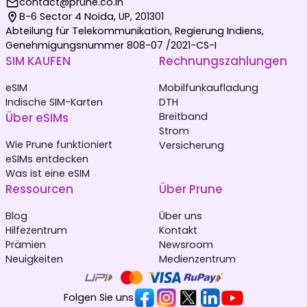
contact@prune.co.in
B-6 Sector 4 Noida, UP, 201301
Abteilung für Telekommunikation, Regierung Indiens,
Genehmigungsnummer 808-07 /2021-CS-I
SIM KAUFEN
Rechnungszahlungen
eSIM
Mobilfunkaufladung
Indische SIM-Karten
DTH
Über eSIMs
Breitband
Strom
Wie Prune funktioniert
Versicherung
eSIMs entdecken
Was ist eine eSIM
Ressourcen
Über Prune
Blog
Über uns
Hilfezentrum
Kontakt
Prämien
Newsroom
Neuigkeiten
Medienzentrum
Folgen Sie uns