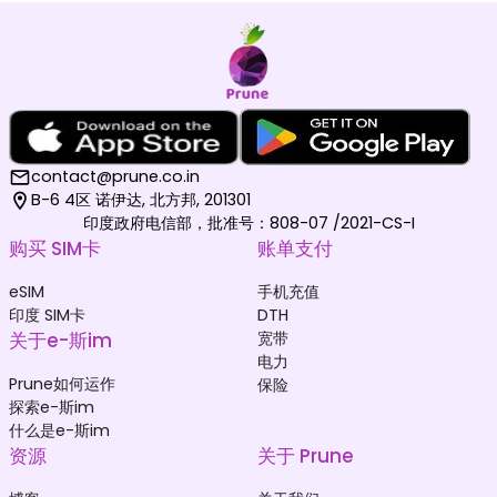
马尔代夫
德国
₹ 1049.00 INR
₹ 249.00 INR
contact@prune.co.in
B-6 4区 诺伊达, 北方邦, 201301
印度政府电信部，批准号：808-07 /2021-CS-I
购买 SIM卡
账单支付
eSIM
手机充值
荷兰
韩国
₹ 349.00 INR
₹ 449.00 INR
印度 SIM卡
DTH
关于e-斯im
宽带
电力
Prune如何运作
保险
探索e-斯im
什么是e-斯im
资源
关于 Prune
阿富汗
阿尔巴尼亚
₹ 549.00 INR
₹ 449.00 INR