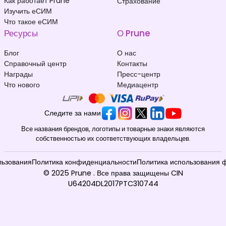
Как работает Prune
Страхование
Изучить еСИМ
Что такое еСИМ
Афганистан
Албания
₹ 549.00 INR
₹ 449.00 INR
Ресурсы
О Prune
Блог
О нас
Справочный центр
Контакты
Награды
Пресс-центр
Что нового
Медиацентр
Алжир
Андорра
Следите за нами
₹ 349.00 INR
₹ 349.00 INR
Все названия брендов, логотипы и товарные знаки являются
собственностью их соответствующих владельцев.
льзования
Политика конфиденциальности
Политика использования 
© 2025 Prune . Все права защищены CIN
U64204DL2017PTC310744
Ангола
Ангилья
₹ 153449.00 INR
₹ 1349.00 INR