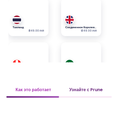
Таиланд
Соединенное Королевство
₹ 349.00 INR
₹ 249.00 INR
Швейцария
Саудовская Аравия
₹ 349.00 INR
₹ 349.00 INR
Как это работает
Узнайте с Prune
ОАЭ
Вьетнам