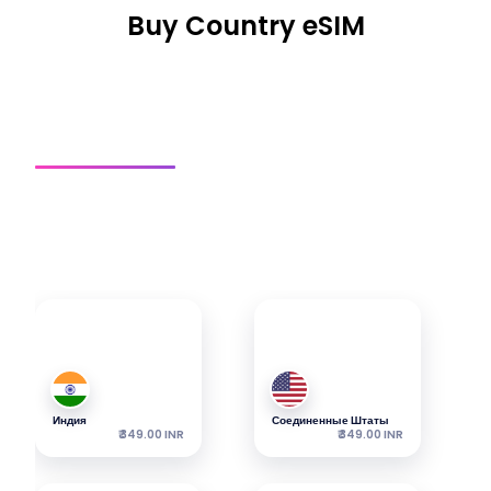
Buy Country eSIM
СИМ-Карта Для
Региональная СИМ-
Глобальная СИМ-
Страны
Карта
Карта
Получить подключение
Изучите наши самые популярные еСИМ — пакеты
начинаются от указанной цены.
Индия
Соединенные Штаты
₹ 349.00 INR
₹ 349.00 INR