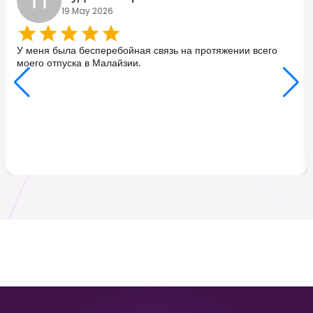
П
19 May 2026
Турция
Япония
₹ 249.00 INR
₹ 449.00 INR
У меня была бесперебойная связь на протяжении всего
моего отпуска в Малайзии.
Малайзия
Гонконг
₹ 349.00 INR
₹ 249.00 INR
Шри-Ланка
Италия
₹ 449.00 INR
₹ 249.00 INR