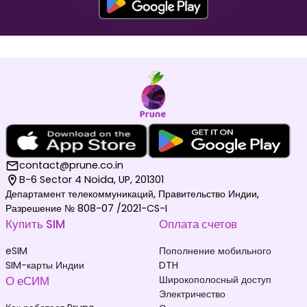
₹ 449.00 INR
₹ 249.00 INR
Мальдивы
Германия
₹ 1049.00 INR
₹ 249.00 INR
contact@prune.co.in
B-6 Sector 4 Noida, UP, 201301
Департамент телекоммуникаций, Правительство Индии,
Разрешение № 808-07 /2021-CS-I
Купить SIM
Оплата счетов
Нидерланды
Южная Корея
₹ 349.00 INR
₹ 449.00 INR
eSIM
Пополнение мобильного
SIM-карты Индии
DTH
О еСИМ
Широкополосный доступ
Электричество