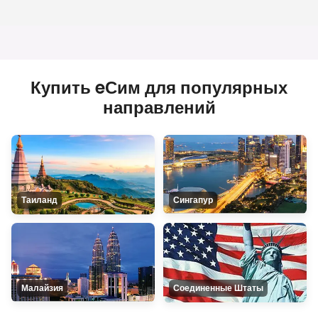
Купить eСим для популярных
направлений
Таиланд
Сингапур
Малайзия
Соединенные Штаты