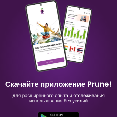
Китай
Австралия
₹ 349.00 INR
₹ 249.00 INR
Маврикий
Россия
₹ 949.00 INR
₹ 549.00 INR
Скачайте приложение Prune!
для расширенного опыта и отслеживания
использования без усилий
Испания
Франция