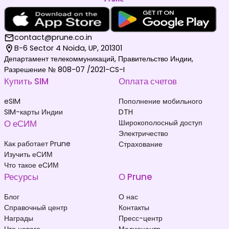
contact@prune.co.in
B-6 Sector 4 Noida, UP, 201301
Департамент телекоммуникаций, Правительство Индии,
Разрешение № 808-07 /2021-CS-I
Купить SIM
Оплата счетов
eSIM
Пополнение мобильного
SIM-карты Индии
DTH
О еСИМ
Широкополосный доступ
Электричество
Как работает Prune
Страхование
Изучить еСИМ
Что такое еСИМ
Ресурсы
О Prune
Блог
О нас
Справочный центр
Контакты
Награды
Пресс-центр