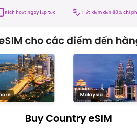
Kích hoạt ngay lập tức
Tiết kiệm đến 80% chi p
eSIM cho các điểm đến hàn
pore
Malaysia
Buy Country eSIM