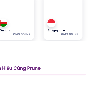
Oman
Singapore
₹ 349.00 INR
₹ 449.00 INR
 Hiểu Cùng Prune
Thu nhỏ
Italy
₹ 449.00 INR
₹ 249.00 INR