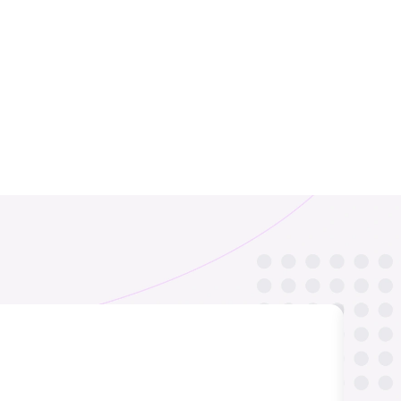
Co dãn
PhápName
₹ 449.00 INR
₹ 249.00 INR
Afghanistan
Albania
₹ 549.00 INR
₹ 449.00 INR
B