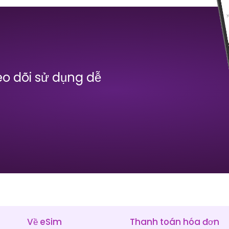
Be- la- runhName
Bỉ
₹ 1349.00 INR
₹ 249.00 INR
o dõi sử dụng dễ
Bosnia và Herzegovina
Ca- na- đaName
₹ 0.00 INR
₹ 1549.00 INR
Về eSim
Thanh toán hóa đơn