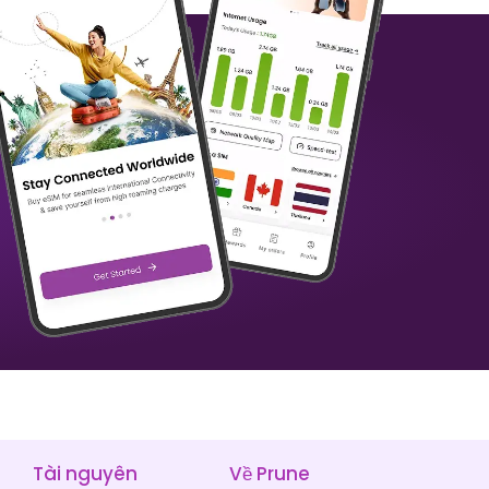
Benin
Bermuda
₹ 1349.00 INR
₹ 1249.00 INR
Brazil
Quần đảo Trinh nữ Anh
₹ 449.00 INR
₹ 1249.00 INR
Tài nguyên
Về Prune