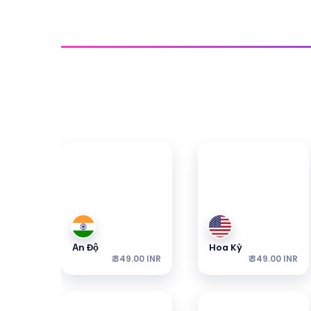
Sim Quốc Gia
Nhận kết nối
Khám phá các eSIM phổ biến nhất của chúng 
Ấn Độ
Hoa Kỳ
₹ 349.00 INR
₹ 349.00 INR