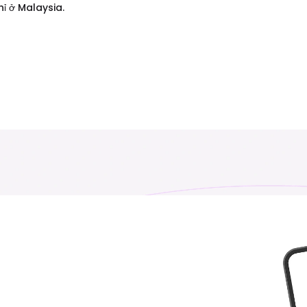
hỉ ở Malaysia.
Angola
Anguilla
₹ 153449.00 INR
₹ 1349.00 INR
ÁoName
A- bai- gianhName
₹ 249.00 INR
₹ 649.00 INR