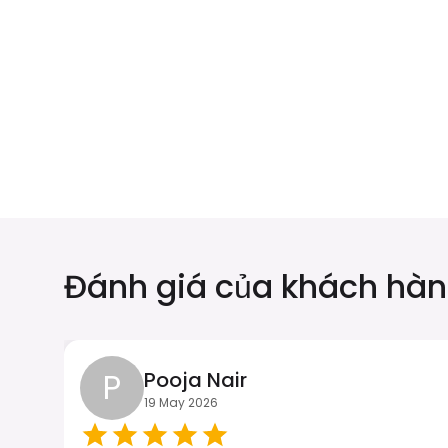
Trẻ
Úc Châu
₹ 349.00 INR
₹ 249.00 INR
Đánh giá của khách hà
Maldives
ĐứcName
₹ 1049.00 INR
₹ 249.00 INR
P
Pooja Nair
19 May 2026