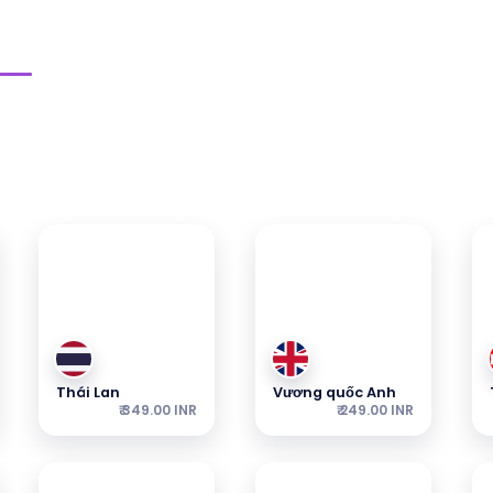
Sim Khu Vực
tôi — các gói bắt đầu từ mức giá hiển thị.
Thái Lan
Vương quốc Anh
₹ 349.00 INR
₹ 249.00 INR