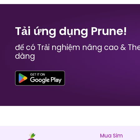
Bangladesh
Barbados
Tải ứng dụng Prune!
₹ 449.00 INR
₹ 1349.00 INR
để có Trải nghiệm nâng cao & The
dàng
Bhutan
Bolivia
₹ 1249.00 INR
₹ 1149.00 INR
Mua Sim