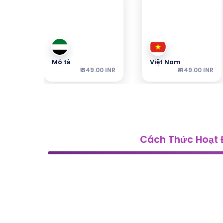
Mô tả
Việt Nam
₹ 349.00 INR
₹ 449.00 INR
Cách Thức Hoạt
Thổ Nhĩ Kỳ
Nhật Bản
₹ 249.00 INR
₹ 449.00 INR