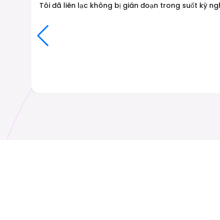
Tôi đã liên lạc không bị gián đoạn trong suốt kỳ ng
Nối tiếp
Andorra
₹ 349.00 INR
₹ 349.00 INR
Armenia
GenericName
₹ 549.00 INR
₹ 1149.00 INR