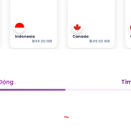
Indonesia
Canada
₹ 249.00 INR
₹ 549.00 INR
 Động
Tìm
Malaysia
Hồng Kông
₹ 349.00 INR
₹ 249.00 INR