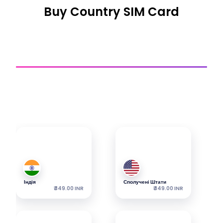
Buy Country SIM Card
SIM-Картка Для Країни
Отримати підключення
Ознайомтеся з нашими найпопулярнішими eСім-
картками — пакети починаються від зазначеної ціни.
Індія
Сполучені Штати
₹ 349.00 INR
₹ 349.00 INR