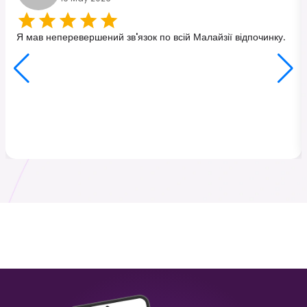
Туреччина
Японія
₹ 249.00 INR
₹ 449.00 INR
Я мав неперевершений зв'язок по всій Малайзії відпочинку.
Малайзія
Гонконг
₹ 349.00 INR
₹ 249.00 INR
Шрі-Ланка
Італія
₹ 449.00 INR
₹ 249.00 INR