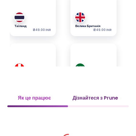
Таїланд
Велика Британія
₹ 349.00 INR
₹ 249.00 INR
Швейцарія
Саудівська Аравія
₹ 349.00 INR
₹ 349.00 INR
Як це працює
Дізнайтеся з Prune
УАМ
В'єтнам
₹ 349.00 INR
₹ 449.00 INR