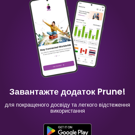
Китайський
Українська
₹ 349.00 INR
₹ 249.00 INR
Маврикій
Росія
₹ 949.00 INR
₹ 549.00 INR
Завантажте додаток Prune!
для покращеного досвіду та легкого відстеження
використання
Іспанія
Франція
₹ 449.00 INR
₹ 249.00 INR