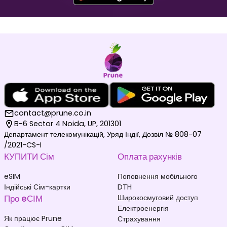
Мальдіви
Німеччина
₹ 1049.00 INR
₹ 249.00 INR
contact@prune.co.in
B-6 Sector 4 Noida, UP, 201301
Департамент телекомунікацій, Уряд Індії, Дозвіл № 808-07
/2021-CS-I
КУПИТИ Сім
Оплата рахунків
Нідерланди
Південна Корея
₹ 349.00 INR
₹ 449.00 INR
eSIM
Поповнення мобільного
Індійські Сім-картки
DTH
Про eСІМ
Широкосмуговий доступ
Електроенергія
Як працює Prune
Страхування