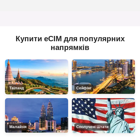
Купити еСІМ для популярних
напрямків
Таїланд
Сейфінг
Малайзія
Сполучені Штати