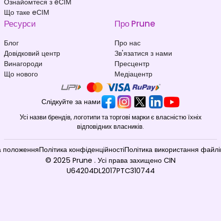
Ознайомтеся з eСІМ
Що таке eСІМ
Українська
Албанія
₹ 549.00 INR
₹ 449.00 INR
Ресурси
Про Prune
Блог
Про нас
Довідковий центр
Зв'язатися з нами
Винагороди
Пресцентр
Що нового
Медіацентр
Альтанка
Андорра
Слідкуйте за нами
₹ 349.00 INR
₹ 349.00 INR
Усі назви брендів, логотипи та торгові марки є власністю їхніх
відповідних власників.
а положення
Політика конфіденційності
Політика використання файлі
© 2025 Prune . Усі права захищено CIN
U64204DL2017PTC310744
Ангола
Ангілья
₹ 153449.00 INR
₹ 1349.00 INR