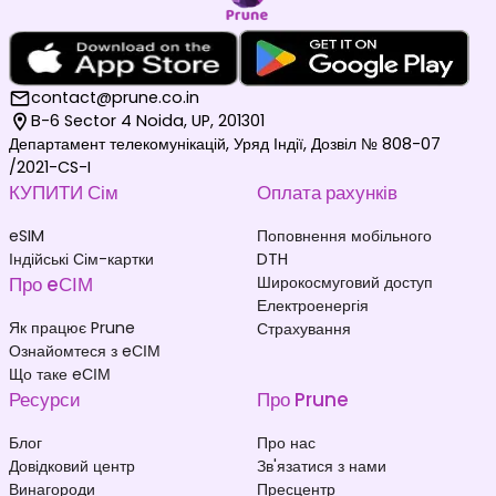
contact@prune.co.in
B-6 Sector 4 Noida, UP, 201301
Департамент телекомунікацій, Уряд Індії, Дозвіл № 808-07
/2021-CS-I
КУПИТИ Сім
Оплата рахунків
eSIM
Поповнення мобільного
Індійські Сім-картки
DTH
Про eСІМ
Широкосмуговий доступ
Електроенергія
Як працює Prune
Страхування
Ознайомтеся з eСІМ
Що таке eСІМ
Ресурси
Про Prune
Блог
Про нас
Довідковий центр
Зв'язатися з нами
Винагороди
Пресцентр