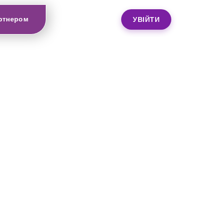
ртнером
УВІЙТИ
EN