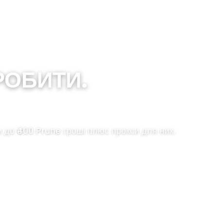
РОБИТИ.
м до ₹400 Prune гроші плюс прокси для них.