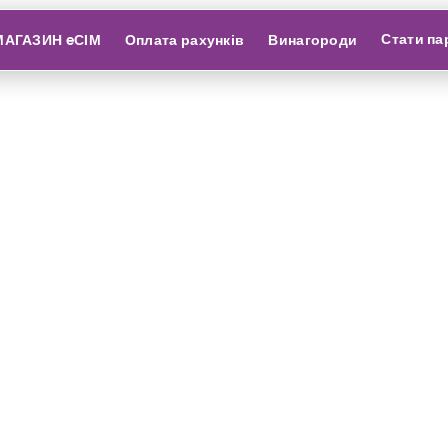
Стати па
МАГАЗИН eСІМ
Оплата рахунків
Винагороди