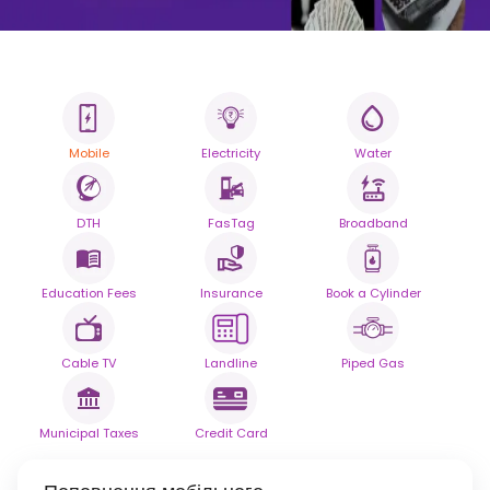
Mobile
Electricity
Water
Усі ваші рахунки.
Одна розумна платформа.
DTH
FasTag
Broadband
Спростіть щоденну оплату рахунків за допомогою
бездоганної надійності.
Education Fees
Insurance
Book a Cylinder
За підтримки
Cable TV
Landline
Piped Gas
Municipal Taxes
Credit Card