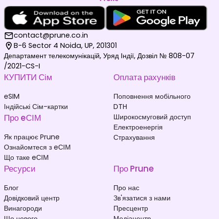
contact@prune.co.in
B-6 Sector 4 Noida, UP, 201301
Департамент телекомунікацій, Уряд Індії, Дозвіл № 808-07
/2021-CS-I
КУПИТИ Сім
Оплата рахунків
eSIM
Поповнення мобільного
Індійські Сім-картки
DTH
Про eСІМ
Широкосмуговий доступ
Електроенергія
Як працює Prune
Страхування
Ознайомтеся з eСІМ
Що таке eСІМ
Ресурси
Про Prune
Блог
Про нас
Довідковий центр
Зв'язатися з нами
Винагороди
Пресцентр
Що нового
Медіацентр