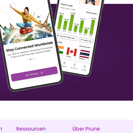
Benin
Betrüger
₹ 1349.00 INR
₹ 1249.00 INR
Brasilien
Britische Jungferninseln
₹ 449.00 INR
₹ 1249.00 INR
n
Ressourcen
Über Prune