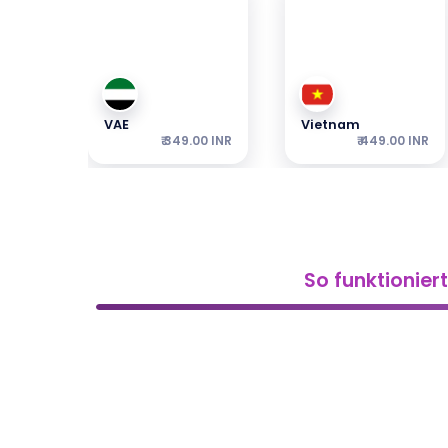
VAE
Vietnam
₹ 349.00 INR
₹ 449.00 INR
So funktioniert
Türkei
Japan
₹ 249.00 INR
₹ 449.00 INR