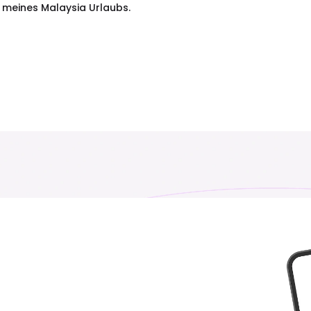
 meines Malaysia Urlaubs.
Angola
Anguilla
₹ 153449.00 INR
₹ 1349.00 INR
Österreich
Assoziierung
₹ 249.00 INR
₹ 649.00 INR