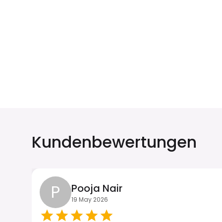
China
Australien
₹ 349.00 INR
₹ 249.00 INR
Kundenbewertungen
Malediven
Deutschland
₹ 1049.00 INR
₹ 249.00 INR
P
Pooja Nair
19 May 2026