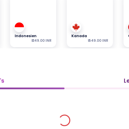
Indonesien
Kanada
₹ 249.00 INR
₹ 549.00 INR
's
L
Malaysia
Hongkong
₹ 349.00 INR
₹ 249.00 INR