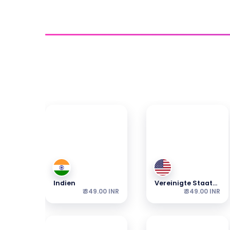
Eine Verbindung herstel
Entdecken Sie unsere beliebtesten eSIMs 
Indien
Vereinigte Staaten
₹ 349.00 INR
₹ 349.00 INR