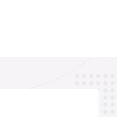
Spanien
Frankreich
₹ 449.00 INR
₹ 249.00 INR
Afghanistan
Albanien
₹ 549.00 INR
₹ 449.00 INR
I