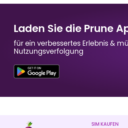
Bangladesch
Barbados
Laden Sie die Prune A
₹ 449.00 INR
₹ 1349.00 INR
für ein verbessertes Erlebnis & m
Nutzungsverfolgung
Bhutan
Bolivien
₹ 1249.00 INR
₹ 1149.00 INR
SIM KAUFEN