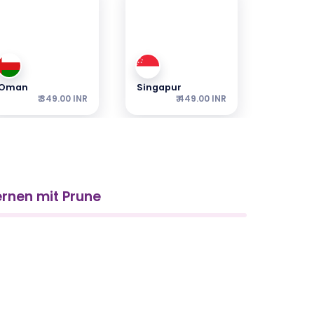
Oman
Singapur
₹ 349.00 INR
₹ 449.00 INR
ernen mit Prune
Sri Lanka
Italien
₹ 449.00 INR
₹ 249.00 INR