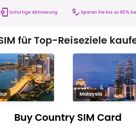
Sofortige Aktivierung
Sparen Sie bis zu 80% 
SIM für Top-Reiseziele kauf
pur
Malaysia
Buy Country SIM Card