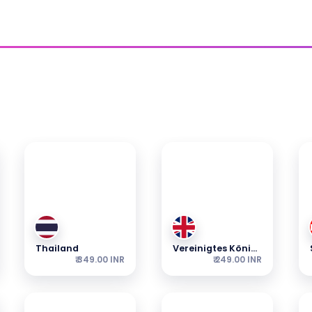
Länder-Sim
len
— Pakete beginnen ab dem angezeigten Preis.
Thailand
Vereinigtes Königreich
₹ 349.00 INR
₹ 249.00 INR