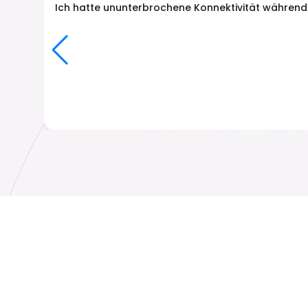
Ich hatte ununterbrochene Konnektivität während
Algerien
Andorra
₹ 349.00 INR
₹ 349.00 INR
Armenien
Aruba
₹ 549.00 INR
₹ 1149.00 INR