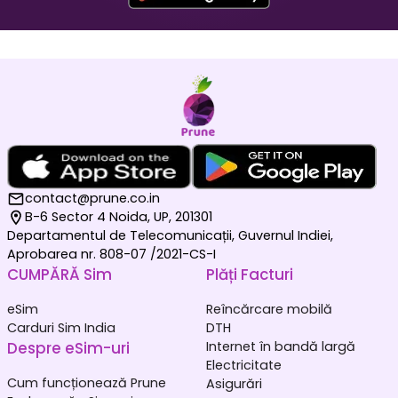
Maldive
Germania
₹ 1049.00 INR
₹ 249.00 INR
contact@prune.co.in
B-6 Sector 4 Noida, UP, 201301
Departamentul de Telecomunicații, Guvernul Indiei,
Aprobarea nr. 808-07 /2021-CS-I
CUMPĂRĂ Sim
Plăți Facturi
Olanda
Coreea de Sud
₹ 349.00 INR
₹ 449.00 INR
eSim
Reîncărcare mobilă
Carduri Sim India
DTH
Despre eSim-uri
Internet în bandă largă
Electricitate
Cum funcționează Prune
Asigurări