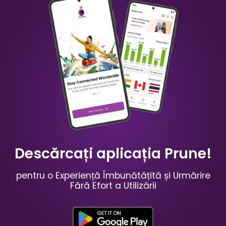
China
Australia
₹ 349.00 INR
₹ 249.00 INR
Mauritius
Rusia
₹ 949.00 INR
₹ 549.00 INR
Descărcați aplicația Prune!
pentru o Experiență Îmbunătățită și Urmărire
Fără Efort a Utilizării
Spania
Franța
₹ 449.00 INR
₹ 249.00 INR