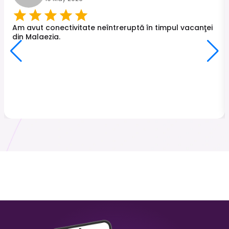
Turcia
Japonia
₹ 249.00 INR
₹ 449.00 INR
Am avut conectivitate neîntreruptă în timpul vacanţei
din Malaezia.
Malaysia
Hong Kong
₹ 349.00 INR
₹ 249.00 INR
Sri Lanka
Italia
₹ 449.00 INR
₹ 249.00 INR