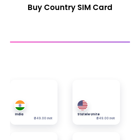
Buy Country SIM Card
SIM De Țară
Obține o conexiune
Explorează cele mai populare eSim-uri ale noastre —
pachetele încep de la prețul afișat.
India
Statele Unite
₹ 349.00 INR
₹ 349.00 INR