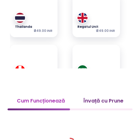
Thailanda
Regatul Unit
₹ 349.00 INR
₹ 249.00 INR
Elveția
Arabia Saudită
₹ 349.00 INR
₹ 349.00 INR
Cum Funcționează
Învață cu Prune
EAU
Vietnam
₹ 349.00 INR
₹ 449.00 INR