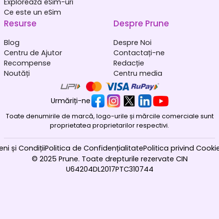
Explorează eSim-uri
Ce este un eSim
Afganistan
Albania
₹ 549.00 INR
₹ 449.00 INR
Resurse
Despre Prune
Blog
Despre Noi
Centru de Ajutor
Contactați-ne
Recompense
Redacție
Noutăți
Centru media
Algeria
Andorra
Urmăriți-ne
₹ 349.00 INR
₹ 349.00 INR
Toate denumirile de marcă, logo-urile și mărcile comerciale sunt
proprietatea proprietarilor respectivi.
ni și Condiții
Politica de Confidențialitate
Politica privind Cookie
© 2025 Prune. Toate drepturile rezervate CIN
U64204DL2017PTC310744
Angola
Anguilla
₹ 153449.00 INR
₹ 1349.00 INR