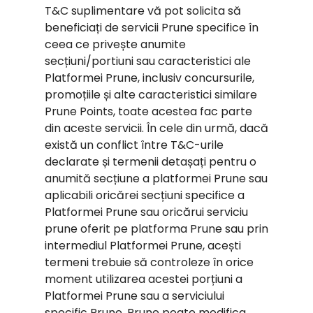
T&C suplimentare vă pot solicita să
beneficiați de servicii Prune specifice în
ceea ce privește anumite
secțiuni/portiuni sau caracteristici ale
Platformei Prune, inclusiv concursurile,
promoțiile și alte caracteristici similare
Prune Points, toate acestea fac parte
din aceste servicii. În cele din urmă, dacă
există un conflict între T&C-urile
declarate și termenii detașați pentru o
anumită secțiune a platformei Prune sau
aplicabili oricărei secțiuni specifice a
Platformei Prune sau oricărui serviciu
prune oferit pe platforma Prune sau prin
intermediul Platformei Prune, acești
termeni trebuie să controleze în orice
moment utilizarea acestei porțiuni a
Platformei Prune sau a serviciului
specific Prune. Prune poate modifica