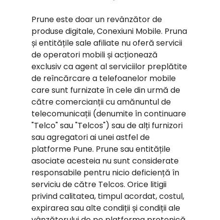
Prune este doar un revânzător de
produse digitale, Conexiuni Mobile. Pruna
și entitățile sale afiliate nu oferă servicii
de operatori mobili și acționează
exclusiv ca agent al serviciilor preplătite
de reîncărcare a telefoanelor mobile
care sunt furnizate în cele din urmă de
către comercianții cu amănuntul de
telecomunicații (denumite în continuare
"Telco" sau "Telcos") sau de alți furnizori
sau agregatori ai unei astfel de
platforme Pune. Prune sau entitățile
asociate acesteia nu sunt considerate
responsabile pentru nicio deficiență în
serviciu de către Telcos. Orice litigii
privind calitatea, timpul acordat, costul,
expirarea sau alte condiții și condiții ale
vânzătorului de pe platforma protonică