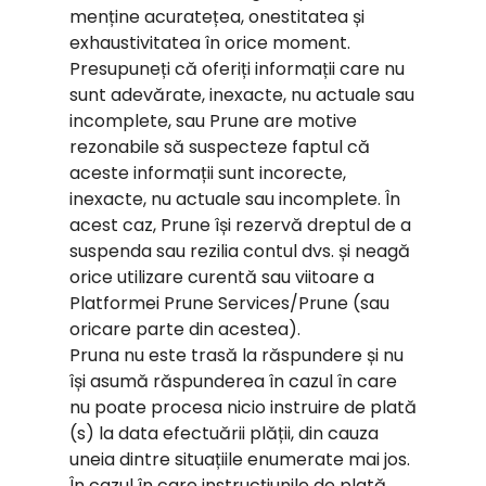
menține acuratețea, onestitatea și
exhaustivitatea în orice moment.
Presupuneți că oferiți informații care nu
sunt adevărate, inexacte, nu actuale sau
incomplete, sau Prune are motive
rezonabile să suspecteze faptul că
aceste informații sunt incorecte,
inexacte, nu actuale sau incomplete. În
acest caz, Prune își rezervă dreptul de a
suspenda sau rezilia contul dvs. și neagă
orice utilizare curentă sau viitoare a
Platformei Prune Services/Prune (sau
oricare parte din acestea).
Pruna nu este trasă la răspundere și nu
își asumă răspunderea în cazul în care
nu poate procesa nicio instruire de plată
(s) la data efectuării plății, din cauza
uneia dintre situațiile enumerate mai jos.
În cazul în care instrucțiunile de plată