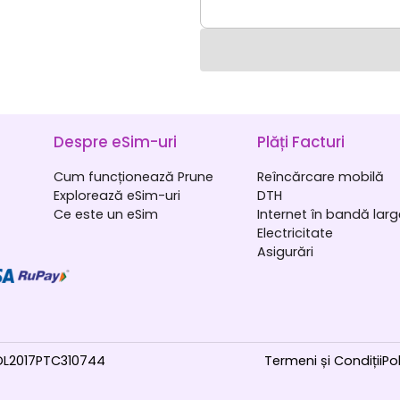
Despre eSim-uri
Plăți Facturi
Cum funcționează Prune
Reîncărcare mobilă
Explorează eSim-uri
DTH
Ce este un eSim
Internet în bandă lar
Electricitate
Asigurări
4DL2017PTC310744
Termeni și Condiții
Po