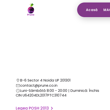
Acasă
MAG
B-6 Sector 4 Noida UP 201301
contact@prune.co.in
Luni-Sâmbătă 8:00 - 20:00 | Duminică: Închis
CIN U64204DL2017PTC310744
Legea POSH 2013