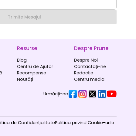
Trimite Mesajul
Resurse
Despre Prune
Blog
Despre Noi
Centru de Ajutor
Contactați-ne
gă
Recompense
Redacție
Noutăți
Centru media
Urmăriți-ne
litica de Confidențialitate
Politica privind Cookie-urile