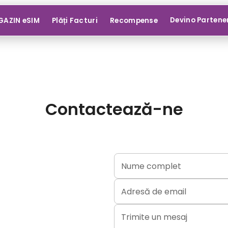
Devino Partene
AZIN eSIM
Plăți Facturi
Recompense
Contactează-ne
Nume complet
Adresă de email
Trimite un mesaj