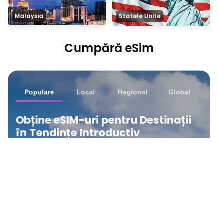
Malaysia
Statele Unite
Cumpără eSim
Populare
Local
Regional
Global
Obține eSIM-uri pentru Destinații
în Tendințe Introductiv
Descoperiți cele mai alese e-SIM-uri ale noastre —
planurile încep de la tariful anunțat.
Vedeți Toate Locațiile
Statele Unite
₹ 349.00 INR