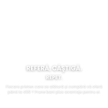
REFERĂ, CÂŞTIGĂ.
REPET.
Fiecare prieten care se alătură și cumpără vă oferă
până la 400 ? Prune bani plus avantaje pentru ei.