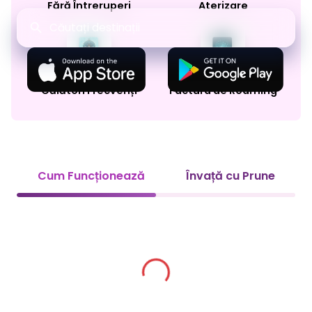
Fără Întreruperi
Aterizare
Conceput pentru
Fără Surprize la
Călători Frecvenți
Factura de Roaming
Cum Funcționează
Învață cu Prune