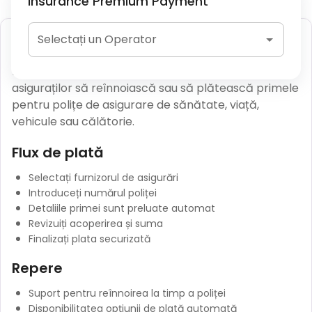
Insurance Premium Payment
Plata primei de asigurare
Selectați un Operator
Plățile pentru primele de asigurare permit
asiguraților să reînnoiască sau să plătească primele
pentru polițe de asigurare de sănătate, viață,
vehicule sau călătorie.
Flux de plată
Selectați furnizorul de asigurări
Introduceți numărul poliței
Detaliile primei sunt preluate automat
Revizuiți acoperirea și suma
Finalizați plata securizată
Repere
Suport pentru reînnoirea la timp a poliței
Disponibilitatea opțiunii de plată automată