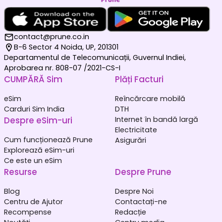
contact@prune.co.in
B-6 Sector 4 Noida, UP, 201301
Departamentul de Telecomunicații, Guvernul Indiei,
Aprobarea nr. 808-07 /2021-CS-I
CUMPĂRĂ Sim
Plăți Facturi
eSim
Reîncărcare mobilă
Carduri Sim India
DTH
Despre eSim-uri
Internet în bandă largă
Electricitate
Cum funcționează Prune
Asigurări
Explorează eSim-uri
Ce este un eSim
Resurse
Despre Prune
Blog
Despre Noi
Centru de Ajutor
Contactați-ne
Recompense
Redacție