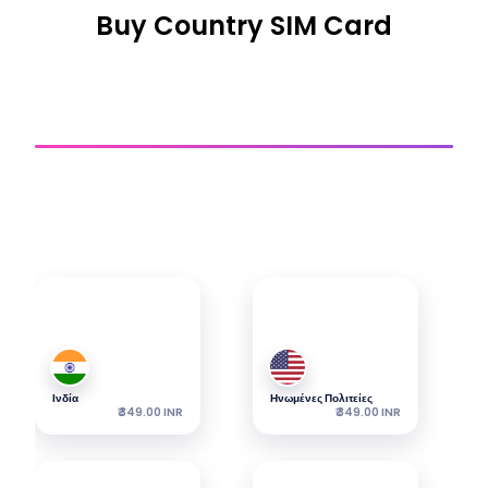
Buy Country SIM Card
Σιμ Χώρας
Αποκτήστε σύνδεση
Εξερευνήστε τα πιο δημοφιλή μας eSIM — τα πακέτα
ξεκινούν από την αναγραφόμενη τιμή.
Ινδία
Ηνωμένες Πολιτείες
₹ 349.00 INR
₹ 349.00 INR