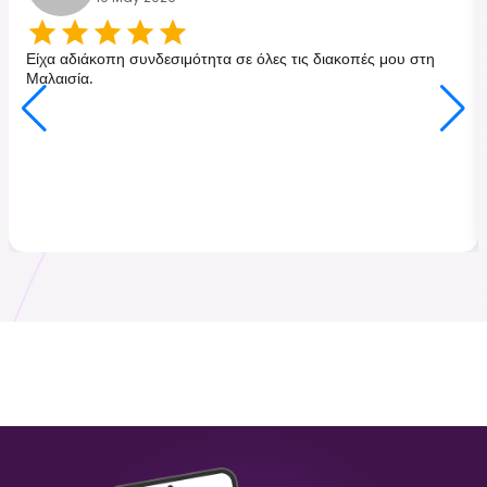
Τουρκία
Ιαπωνία
₹ 249.00 INR
₹ 449.00 INR
Είχα αδιάκοπη συνδεσιμότητα σε όλες τις διακοπές μου στη
Μαλαισία.
Μαλαισία
Χονγκ Κονγκ
₹ 349.00 INR
₹ 249.00 INR
Σρι Λάνκα
Ιταλία
₹ 449.00 INR
₹ 249.00 INR