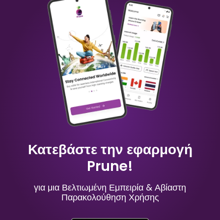
Κίνα
Αυστραλία
₹ 349.00 INR
₹ 249.00 INR
Μαυρίκιος
Ρωσία
₹ 949.00 INR
₹ 549.00 INR
Κατεβάστε την εφαρμογή
Prune!
για μια Βελτιωμένη Εμπειρία & Αβίαστη
Παρακολούθηση Χρήσης
Ισπανία
Γαλλία
₹ 449.00 INR
₹ 249.00 INR