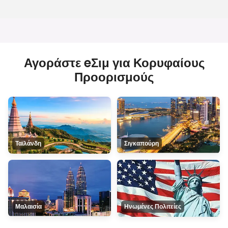
Αγοράστε eΣιμ για Κορυφαίους
Προορισμούς
Ταϊλάνδη
Σιγκαπούρη
Μαλαισία
Ηνωμένες Πολιτείες