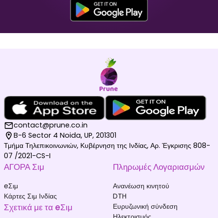
Μαλδίβες
Γερμανία
₹ 1049.00 INR
₹ 249.00 INR
contact@prune.co.in
B-6 Sector 4 Noida, UP, 201301
Τμήμα Τηλεπικοινωνιών, Κυβέρνηση της Ινδίας, Αρ. Έγκρισης 808-
Κάτω Χώρες
Νότια Κορέα
07 /2021-CS-I
₹ 349.00 INR
₹ 449.00 INR
ΑΓΟΡΑ Σιμ
Πληρωμές Λογαριασμών
eΣιμ
Ανανέωση κινητού
Κάρτες Σιμ Ινδίας
DTH
Σχετικά με τα eΣιμ
Ευρυζωνική σύνδεση
Ηλεκτρισμός