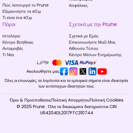
Πώς λειτουργεί το Prune
Ασφάλειες
Αφγανιστάν
Αλβανία
Εξερευνήστε τα eΣιμ
₹ 549.00 INR
₹ 449.00 INR
Τι είναι ένα eΣιμ
Πόροι
Σχετικά με την Prune
Ιστολόγιο
Σχετικά με Εμάς
Κέντρο Βοήθειας
Επικοινωνήστε Μαζί Μας
Ανταμοιβές
Αίθουσα Τύπου
Τι Νέα
Κέντρο Μέσων Ενημέρωσης
Αλγερία
Ανδόρα
₹ 349.00 INR
₹ 349.00 INR
Ακολουθήστε μας
Όλες οι επωνυμίες, τα λογότυπα και τα εμπορικά σήματα είναι ιδιοκτησία
των αντίστοιχων ιδιοκτητών τους.
Όροι & Προϋποθέσεις
Πολιτική Απορρήτου
Πολιτική Cookies
© 2025 Prune . Όλα τα δικαιώματα διατηρούνται CIN
Αγκόλα
Ανγκουίλα
U64204DL2017PTC310744
₹ 153449.00 INR
₹ 1349.00 INR