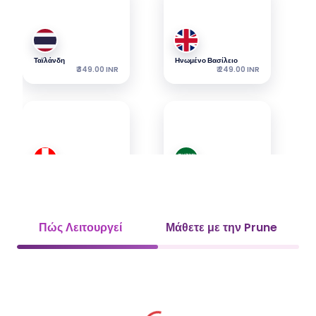
Ταϊλάνδη
Ηνωμένο Βασίλειο
₹ 349.00 INR
₹ 249.00 INR
Ελβετία
Σαουδική Αραβία
₹ 349.00 INR
₹ 349.00 INR
Πώς Λειτουργεί
Μάθετε με την Prune
ΗΑΕ
Βιετνάμ
₹ 349.00 INR
₹ 449.00 INR