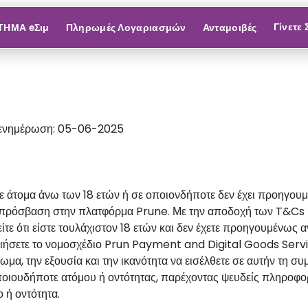
Γίνετε
ΤΗΜΑ eΣιμ
Πληρωμές Λογαριασμών
Ανταμοιβές
α ενημέρωση: 05-06-2025
σε άτομα άνω των 18 ετών ή σε οποιονδήποτε δεν έχει προηγου
ν πρόσβαση στην πλατφόρμα Prune. Με την αποδοχή των T&Cs ή
 ότι είστε τουλάχιστον 18 ετών και δεν έχετε προηγουμένως α
οιήσετε το νομοσχέδιο Prun Payment and Digital Goods Serv
καίωμα, την εξουσία και την ικανότητα να εισέλθετε σε αυτήν τη
ποιουδήποτε ατόμου ή οντότητας, παρέχοντας ψευδείς πληροφορί
 ή οντότητα.