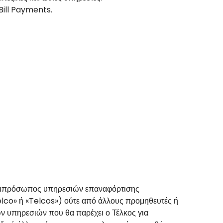
Bill Payments.
 αντιπρόσωπος υπηρεσιών επαναφόρτισης
lco» ή «Telcos») ούτε από άλλους προμηθευτές ή
ων υπηρεσιών που θα παρέχει ο Τέλκος για