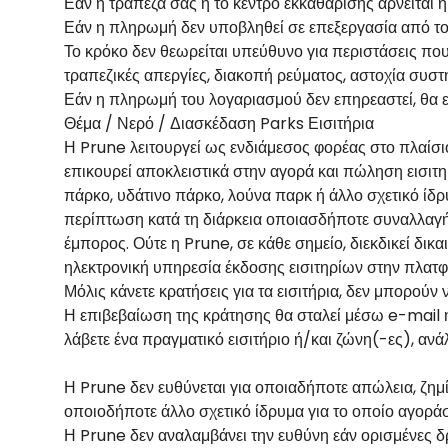
Εάν η τράπεζά σας ή το κέντρο εκκαθάρισης αρνείται 
Εάν η πληρωμή δεν υποβληθεί σε επεξεργασία από το
Το κρόκο δεν θεωρείται υπεύθυνο για περιστάσεις π
τραπεζικές απεργίες, διακοπή ρεύματος, αστοχία συσ
Εάν η πληρωμή του λογαριασμού δεν επηρεαστεί, θα 
Θέμα / Νερό / Διασκέδαση Parks Εισιτήρια
Η Prune λειτουργεί ως ενδιάμεσος φορέας στο πλαίσι
επικουρεί αποκλειστικά στην αγορά και πώληση εισιτη
πάρκο, υδάτινο πάρκο, λούνα παρκ ή άλλο σχετικό ίδρ
περίπτωση κατά τη διάρκεια οποιασδήποτε συναλλαγής
έμπορος. Ούτε η Prune, σε κάθε σημείο, διεκδικεί δι
ηλεκτρονική υπηρεσία έκδοσης εισιτηρίων στην πλατφ
Μόλις κάνετε κρατήσεις για τα εισιτήρια, δεν μπορού
Η επιβεβαίωση της κράτησης θα σταλεί μέσω e-mail ή/
λάβετε ένα πραγματικό εισιτήριο ή/και ζώνη(-ες), ανά
Η Prune δεν ευθύνεται για οποιαδήποτε απώλεια, ζη
οποιοδήποτε άλλο σχετικό ίδρυμα για το οποίο αγορά
Η Prune δεν αναλαμβάνει την ευθύνη εάν ορισμένες δρ