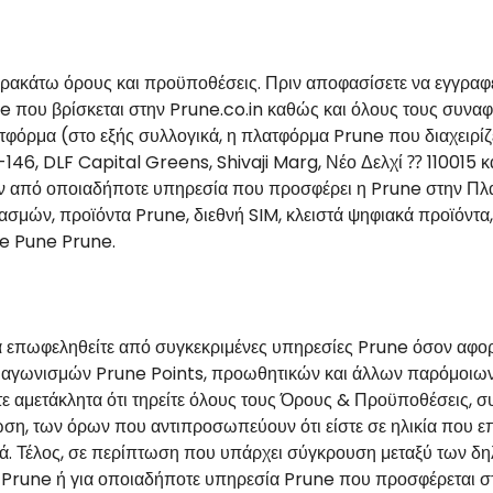
ακάτω όρους και προϋποθέσεις. Πριν αποφασίσετε να εγγραφεί
e που βρίσκεται στην Prune.co.in καθώς και όλους τους συναφ
τφόρμα (στο εξής συλλογικά, η πλατφόρμα Prune που διαχειρίζ
C-146, DLF Capital Greens, Shivaji Marg, Νέο Δελχί ⁇ 110015 
ν από οποιαδήποτε υπηρεσία που προσφέρει η Prune στην Πλα
μών, προϊόντα Prune, διεθνή SIM, κλειστά ψηφιακά προϊόντα,
ne Pune Prune.
 επωφεληθείτε από συγκεκριμένες υπηρεσίες Prune όσον αφορ
αγωνισμών Prune Points, προωθητικών και άλλων παρόμοιων 
ε αμετάκλητα ότι τηρείτε όλους τους Όρους & Προϋποθέσεις,
, των όρων που αντιπροσωπεύουν ότι είστε σε ηλικία που επι
κά. Τέλος, σε περίπτωση που υπάρχει σύγκρουση μεταξύ των 
Prune ή για οποιαδήποτε υπηρεσία Prune που προσφέρεται στη