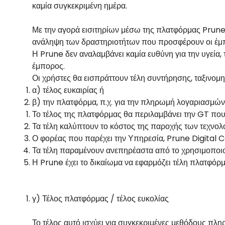
καμία συγκεκριμένη ημέρα.
Με την αγορά εισιτηρίων μέσω της πλατφόρμας Prune, δ
ανάληψη των δραστηριοτήτων που προσφέρουν οι έμπ
Η Prune δεν αναλαμβάνει καμία ευθύνη για την υγεία, 
έμπορος.
Οι χρήστες θα εισπράττουν τέλη συντήρησης, ταξινομη
α) τέλος ευκαιρίας ή
β) την πλατφόρμα, π.χ. για την πληρωμή λογαριασμών 
Το τέλος της πλατφόρμας θα περιλαμβάνει την GT που
Τα τέλη καλύπτουν το κόστος της παροχής των τεχνολ
Ο φορέας που παρέχει την Υπηρεσία, Prune Digital Co
Τα τέλη παραμένουν ανεπηρέαστα από το χρησιμοποι
Η Prune έχει το δικαίωμα να εφαρμόζει τέλη πλατφό
γ) Τέλος πλατφόρμας / τέλος ευκολίας
Το τέλος αυτό ισχύει για συγκεκριμένες μεθόδους πλη