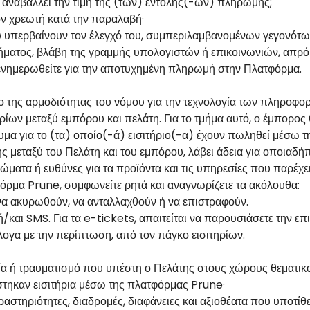
ή αναβάλλει την τιμή της (των) εντολής(-ων) πληρωμής;
ν χρεωτή κατά την παραλαβή·
ου υπερβαίνουν τον έλεγχό του, συμπεριλαμβανομένων γεγονότ
τήματος, βλάβη της γραμμής υπολογιστών ή επικοινωνιών, απρόβ
ενημερωθείτε για την αποτυχημένη πληρωμή στην Πλατφόρμα.
ο της αρμοδιότητας του νόμου για την τεχνολογία των πληροφο
ρίων μεταξύ εμπόρου και πελάτη. Για το τμήμα αυτό, ο έμπορος 
υμα για το (τα) οποίο(-ά) εισιτήριο(-α) έχουν πωληθεί μέσω 
 μεταξύ του Πελάτη και του εμπόρου, λάβει άδεια για οποιαδή
καιώματα ή ευθύνες για τα προϊόντα και τις υπηρεσίες που παρέ
όρμα Prune, συμφωνείτε ρητά και αναγνωρίζετε τα ακόλουθα:
ν να ακυρωθούν, να ανταλλαχθούν ή να επιστραφούν.
και SMS. Για τα e-tickets, απαιτείται να παρουσιάσετε την επ
λογα με την περίπτωση, από τον πάγκο εισιτηρίων.
μία ή τραυματισμό που υπέστη ο Πελάτης στους χώρους θεματ
στηκαν εισιτήρια μέσω της πλατφόρμας Prune·
αστηριότητες, διαδρομές, διαφάνειες και αξιοθέατα που υποτίθ