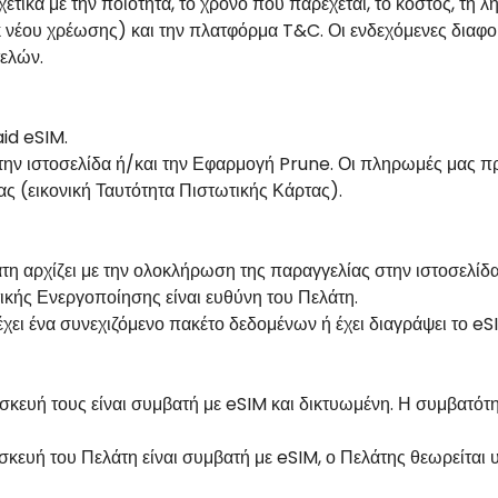
ετικά με την ποιότητα, το χρόνο που παρέχεται, το κόστος, τ
 νέου χρέωσης) και την πλατφόρμα T&C. Οι ενδεχόμενες διαφορές
ελών.
id eSIM.
στην ιστοσελίδα ή/και την Εφαρμογή Prune. Οι πληρωμές μας 
ς (εικονική Ταυτότητα Πιστωτικής Κάρτας).
τη αρχίζει με την ολοκλήρωση της παραγγελίας στην ιστοσελίδ
ικής Ενεργοποίησης είναι ευθύνη του Πελάτη.
έχει ένα συνεχιζόμενο πακέτο δεδομένων ή έχει διαγράψει το 
υσκευή τους είναι συμβατή με eSIM και δικτυωμένη. Η συμβατότ
υσκευή του Πελάτη είναι συμβατή με eSIM, ο Πελάτης θεωρείτα