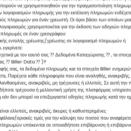
ρούν να χρησιμοποιηθούν για την πραγματοποίηση πληρωμών
των λογαριασμών πληρωμής για την εκτέλεση πληρωμών ενδέχετα
ύς πληρωμών για έναν χρεωστή. Οι όροι βάσει των οποίων μια
 λογαριασμός χρησιμοποιείται για την έκδοση των οδηγιών πλη
οι πληρωμές σε έναν χρεογράφου:
ονικής εντολής χρέωσης/χρέωσης σε λογαριασμό πληρωμών ή
 εγκρίνετε:
 σχετικά με τον εαυτό σας ⁇ Δεδομένα Καταχώρισης ⁇ , τα στο
ας ⁇ Biller Data ⁇ )?
αφής σας, τα δεδομένα πληρωμής και τα στοιχεία Biller ενημερών
στε, Παρέχετε κάθε πληροφορία που είναι αναληθής, ανακριβής, 
λανθασμένες, ανακριβείς, μη τρέχουσες ή ελλιπείς. Σε αυτή την
ιαδήποτε τρέχουσα ή μελλοντική χρήση της πλατφόρμας υπηρεσ
νη εάν δεν μπορεί να επεξεργαστεί οδηγίες πληρωμής κατά την
ναι ελλιπείς, ανακριβείς, άκυρες ή καθυστερημένες·
άλαια/οριακές τιμές για την κάλυψη του ποσού που αναφέρετα
ό πληρωμών υπόκεινται σε οποιαδήποτε επιβάρυνση ή επιβάρυν