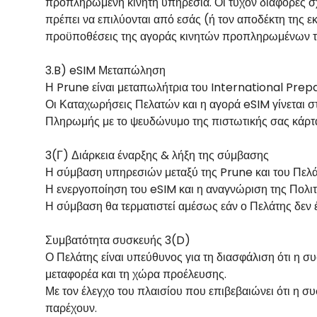
προπληρωμένη κινητή υπηρεσία. Οι τυχόν διαφορές σχ
πρέπει να επιλύονται από εσάς (ή τον αποδέκτη της εκ
προϋποθέσεις της αγοράς κινητών προπληρωμένων τ
3.B) eSIM Μεταπώληση
Η Prune είναι μεταπωλήτρια του International Prepa
Οι Καταχωρήσεις Πελατών και η αγορά eSIM γίνεται 
Πληρωμής με το ψευδώνυμο της πιστωτικής σας κάρτα
3(Γ) Διάρκεια έναρξης & λήξη της σύμβασης
Η σύμβαση υπηρεσιών μεταξύ της Prune και του Πελά
Η ενεργοποίηση του eSIM και η αναγνώριση της Πολιτ
Η σύμβαση θα τερματιστεί αμέσως εάν ο Πελάτης δεν 
Συμβατότητα συσκευής 3(D)
Ο Πελάτης είναι υπεύθυνος για τη διασφάλιση ότι η σ
μεταφορέα και τη χώρα προέλευσης.
Με τον έλεγχο του πλαισίου που επιβεβαιώνει ότι η σ
παρέχουν.