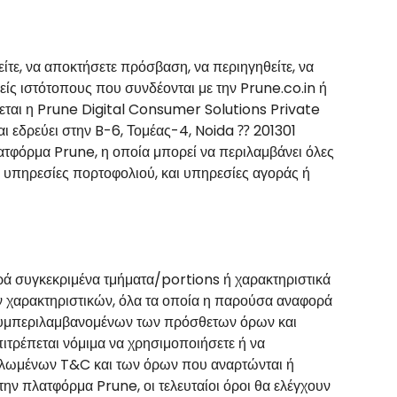
τε, να αποκτήσετε πρόσβαση, να περιηγηθείτε, να
είς ιστότοπους που συνδέονται με την Prune.co.in ή
εται η Prune Digital Consumer Solutions Private
και εδρεύει στην B-6, Τομέας-4, Noida ⁇ 201301
τφόρμα Prune, η οποία μπορεί να περιλαμβάνει όλες
 υπηρεσίες πορτοφολιού, και υπηρεσίες αγοράς ή
ά συγκεκριμένα τμήματα/portions ή χαρακτηριστικά
χαρακτηριστικών, όλα τα οποία η παρούσα αναφορά
 συμπεριλαμβανομένων των πρόσθετων όρων και
τρέπεται νόμιμα να χρησιμοποιήσετε ή να
δηλωμένων T&C και των όρων που αναρτώνται ή
ν πλατφόρμα Prune, οι τελευταίοι όροι θα ελέγχουν