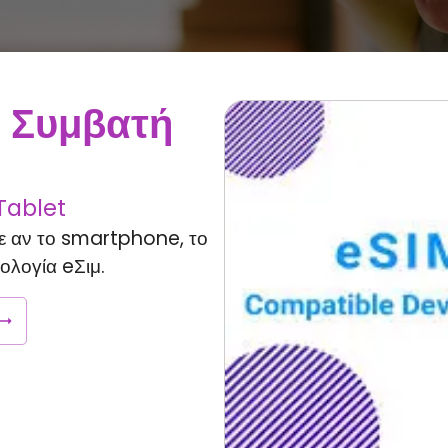
ς Συμβατή
Tablet
τε αν το smartphone, το
ολογία eΣιμ.