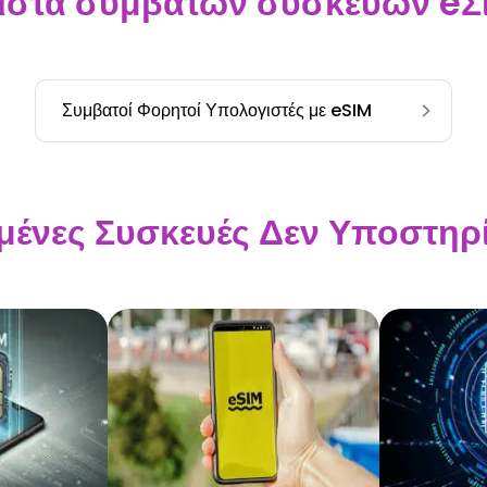
ίστα συμβατών συσκευών eΣ
Συμβατοί Φορητοί Υπολογιστές με eSIM
σμένες Συσκευές Δεν Υποστηρ