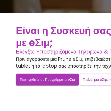
Είναι η Συσκευή σα
με eΣιμ;
Ελέγξτε Υποστηριζόμενα Τηλέφωνα & 
Πριν αγοράσετε μια Prune eΣιμ, επιβεβαιώσ
tablet ή το laptop σας υποστηρίζει την τεχν
Περιηγηθείτε σε Προγράμματα eΣιμ
Τι είναι μια eΣιμ;