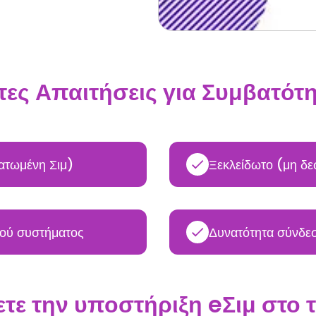
τες Απαιτήσεις για Συμβατότη
ατωμένη Σιμ)
Ξεκλείδωτο (μη δε
κού συστήματος
Δυνατότητα σύνδεσ
ετε την υποστήριξη eΣιμ στο