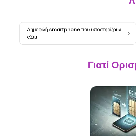
Λ
Δημοφιλή smartphone που υποστηρίζουν
eΣιμ
Γιατί Ορι