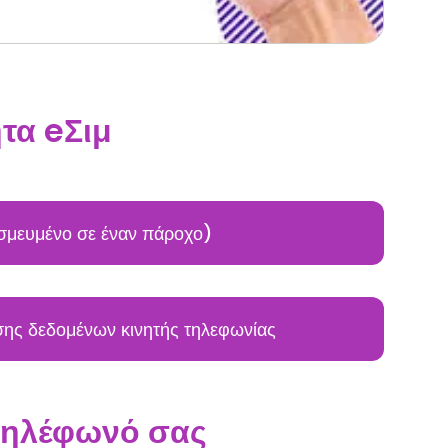
τα eΣιμ
σμευμένο σε έναν πάροχο)
ης δεδομένων κινητής τηλεφωνίας
 τηλέφωνό σας