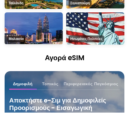
Ταϊλάνδη
Σιγκαπούρη
Μαλαισία
Ηνωμένες Πολιτείες
Αγορά eSIM
Δημοφιλή
Τοπικός
Περιφερειακός
Παγκόσμιος
Αποκτήστε e-Σιμ για Δημοφιλείς
Προορισμούς - Εισαγωγική
Προσφορά
Ντισκάβερ τα πιο συχνά επιλεγμένα eΣιμ μας — τα