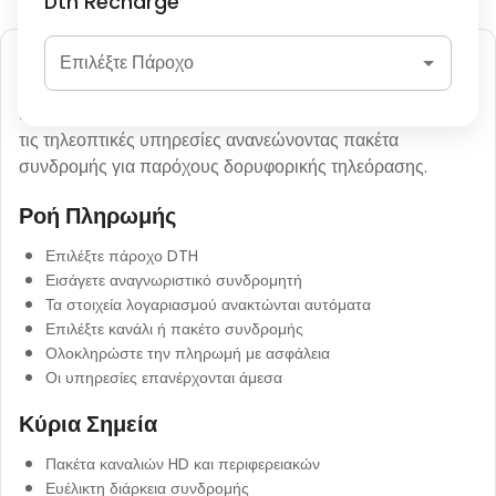
Dth Recharge
Ανανέωση DTH
Επιλέξτε Πάροχο
Η ανανέωση DTH επιτρέπει στους χρήστες να συνεχίσουν
τις τηλεοπτικές υπηρεσίες ανανεώνοντας πακέτα
συνδρομής για παρόχους δορυφορικής τηλεόρασης.
Ροή Πληρωμής
Επιλέξτε πάροχο DTH
Εισάγετε αναγνωριστικό συνδρομητή
Τα στοιχεία λογαριασμού ανακτώνται αυτόματα
Επιλέξτε κανάλι ή πακέτο συνδρομής
Ολοκληρώστε την πληρωμή με ασφάλεια
Οι υπηρεσίες επανέρχονται άμεσα
Κύρια Σημεία
Πακέτα καναλιών HD και περιφερειακών
Ευέλικτη διάρκεια συνδρομής