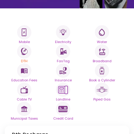
Όλοι οι Λογαριασμοί σας.
Mobile
Electricity
Water
Μία έξυπνη πλατφόρμα.
DTH
FasTag
Broadband
Απλοποιήστε τις καθημερινές πληρωμές λογαριασμών
σας με
απρόσκοπτη αξιοπιστία.
Education Fees
Insurance
Book a Cylinder
Με την υποστήριξη της
Cable TV
Landline
Piped Gas
Municipal Taxes
Credit Card