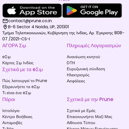
contact@prune.co.in
B-6 Sector 4 Noida, UP, 201301
Τμήμα Τηλεπικοινωνιών, Κυβέρνηση της Ινδίας, Αρ. Έγκρισης 808-
07 /2021-CS-I
ΑΓΟΡΑ Σιμ
Πληρωμές Λογαριασμών
eΣιμ
Ανανέωση κινητού
Κάρτες Σιμ Ινδίας
DTH
Σχετικά με τα eΣιμ
Ευρυζωνική σύνδεση
Ηλεκτρισμός
Πώς λειτουργεί το Prune
Ασφάλειες
Εξερευνήστε τα eΣιμ
Τι είναι ένα eΣιμ
Πόροι
Σχετικά με την Prune
Ιστολόγιο
Σχετικά με Εμάς
Κέντρο Βοήθειας
Επικοινωνήστε Μαζί Μας
Ανταμοιβές
Αίθουσα Τύπου
Τι Νέα
Κέντρο Μέσων Ενημέρωσης