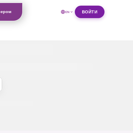
нером
ВОЙТИ
EN