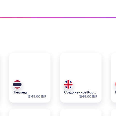
СИМ-Карта Для Страны
ты начинаются от указанной цены.
Таиланд
Соединенное Королевство
₹ 349.00 INR
₹ 249.00 INR