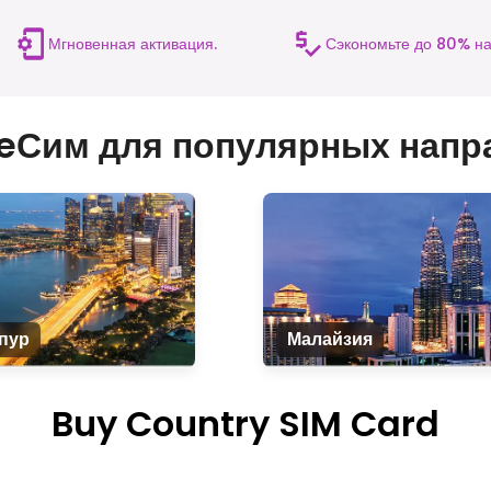
Мгновенная активация.
Сэкономьте до 80% на
 eСим для популярных напр
пур
Малайзия
Buy Country SIM Card