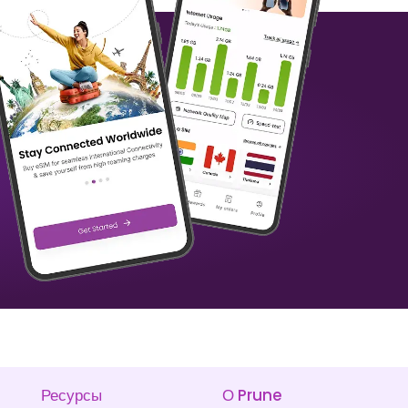
Бенин
Бермудские острова
₹ 1349.00 INR
₹ 1249.00 INR
Бразилия
Британские Виргинские острова
₹ 449.00 INR
₹ 1249.00 INR
Ресурсы
О Prune