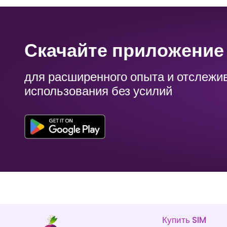
Бангладеш
Барбадос
Скачайте приложение 
₹ 449.00 INR
₹ 1349.00 INR
для расширенного опыта и отслежи
использования без усилий
Бутан
Боливия
₹ 1249.00 INR
₹ 1149.00 INR
Купить SIM