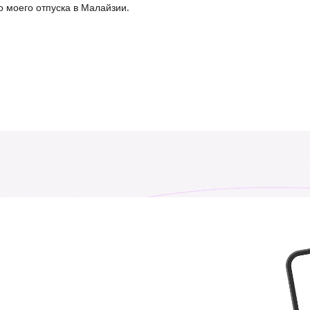
 моего отпуска в Малайзии.
Ангола
Ангилья
₹ 153449.00 INR
₹ 1349.00 INR
Австрия
Азербайджан
₹ 249.00 INR
₹ 649.00 INR