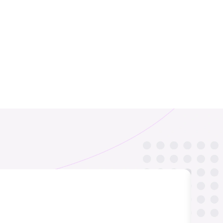
Испания
Франция
₹ 449.00 INR
₹ 249.00 INR
Афганистан
Албания
₹ 549.00 INR
₹ 449.00 INR
Б