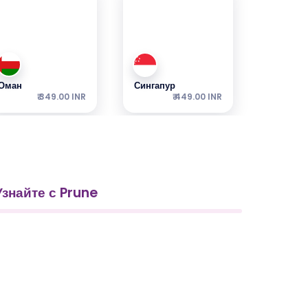
Оман
Сингапур
₹ 349.00 INR
₹ 449.00 INR
Узнайте с Prune
Шри-Ланка
Италия
₹ 449.00 INR
₹ 249.00 INR