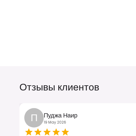
Китай
Австралия
₹ 349.00 INR
₹ 249.00 INR
Отзывы клиентов
Мальдивы
Германия
₹ 1049.00 INR
₹ 249.00 INR
П
Пуджа Наир
19 May 2026