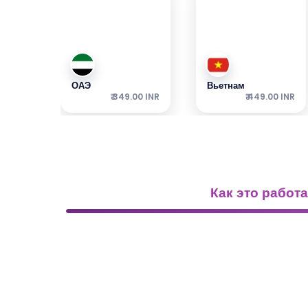
ОАЭ
Вьетнам
₹ 349.00 INR
₹ 449.00 INR
Как это работа
Турция
Япония
₹ 249.00 INR
₹ 449.00 INR