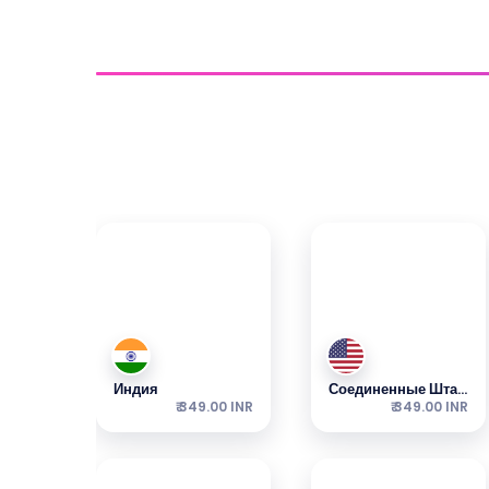
Получить подключение
Изучите наши самые популярные еСИМ — паке
Индия
Соединенные Штаты
₹ 349.00 INR
₹ 349.00 INR