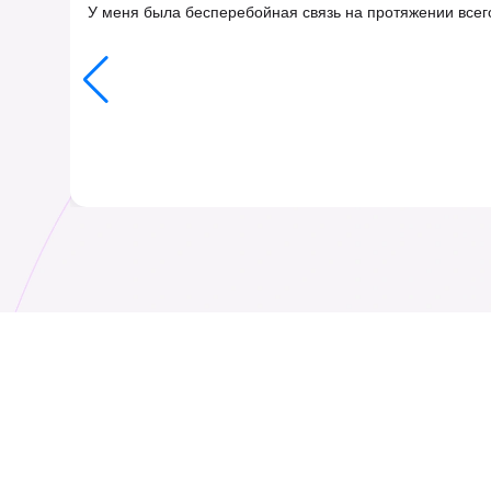
У меня была бесперебойная связь на протяжении всего
Алжир
Андорра
₹ 349.00 INR
₹ 349.00 INR
Армения
Аруба
₹ 549.00 INR
₹ 1149.00 INR