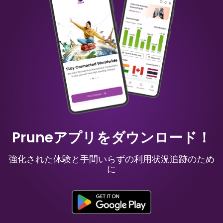
中国の中国
オーストラリア
₹ 349.00 INR
₹ 249.00 INR
モーリシャス
ロシア
₹ 949.00 INR
₹ 549.00 INR
Pruneアプリをダウンロード！
強化された体験と手間いらずの利用状況追跡のため
に
スペイン
フランス料理
₹ 449.00 INR
₹ 249.00 INR