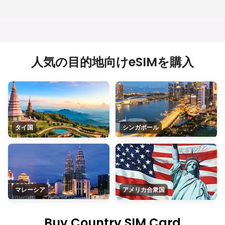
人気の目的地向けeSIMを購入
タイ国
シンガポール
マレーシア
アメリカ合衆国
Buy Country SIM Card