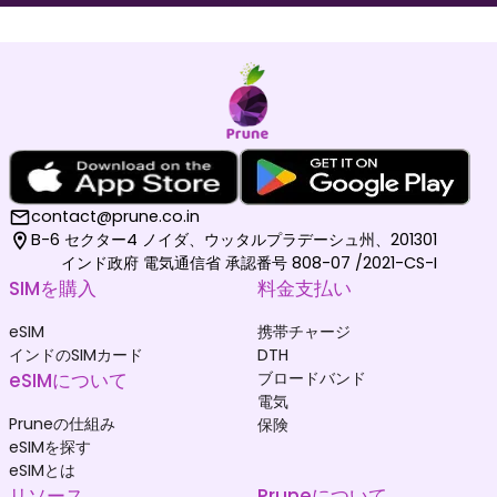
モルディブ
ドイツ
₹ 1049.00 INR
₹ 249.00 INR
contact@prune.co.in
B-6 セクター4 ノイダ、ウッタルプラデーシュ州、201301
インド政府 電気通信省 承認番号 808-07 /2021-CS-I
SIMを購入
料金支払い
オランダ
韓国
₹ 349.00 INR
₹ 449.00 INR
eSIM
携帯チャージ
インドのSIMカード
DTH
eSIMについて
ブロードバンド
電気
Pruneの仕組み
保険
eSIMを探す
eSIMとは
リソース
Pruneについて