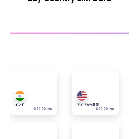
国別シム
接続を取得
当社の最も人気のeSIMをご覧ください — パッケージは表示
価格より。
インド
アメリカ合衆国
₹ 349.00 INR
₹ 349.00 INR