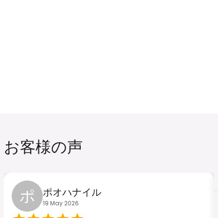
インドネシア
カナダ
₹ 249.00 INR
₹ 549.00 INR
オマーン
シンガポール
お客様の声
₹ 349.00 INR
₹ 449.00 INR
ポ
ポオハナイル
19 May 2026