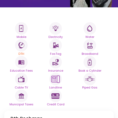
すべての請求書。
Mobile
Electricity
Water
一つのスマートなプラットフ
ォーム。
DTH
FasTag
Broadband
シームレスな信頼性で、毎日の請求書支払いを簡素化し
ます。
Education Fees
Insurance
Book a Cylinder
提供元
Cable TV
Landline
Piped Gas
Municipal Taxes
Credit Card