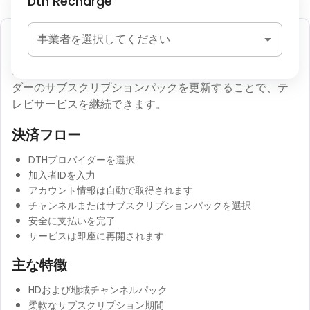
Dth Recharge
DTHリチャージ
事業者を選択してください
DTHリチャージにより、ユーザーは衛星テレビプロバイ
ダーのサブスクリプションパックを更新することで、テ
レビサービスを継続できます。
決済フロー
DTHプロバイダーを選択
加入者IDを入力
アカウント情報は自動で取得されます
チャンネルまたはサブスクリプションパックを選択
安全に支払いを完了
サービスは即座に再開されます
主な特徴
HDおよび地域チャンネルパック
柔軟なサブスクリプション期間