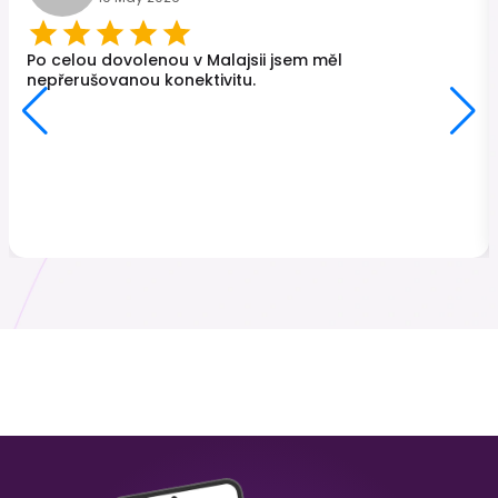
Turecko
Japonsko
₹ 249.00 INR
₹ 449.00 INR
Po celou dovolenou v Malajsii jsem měl
nepřerušovanou konektivitu.
Malajsie
Hongkong
₹ 349.00 INR
₹ 249.00 INR
Srí Lanka
Itálie
₹ 449.00 INR
₹ 249.00 INR