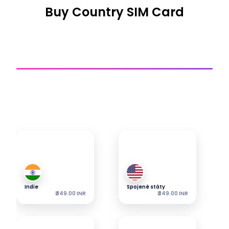
Buy Country SIM Card
Země Sim
Získejte připojení
Prozkoumejte naše nejoblíbenější eSIM – balíčky začínají
od uvedené ceny.
Indie
Spojené státy
₹ 349.00 INR
₹ 349.00 INR