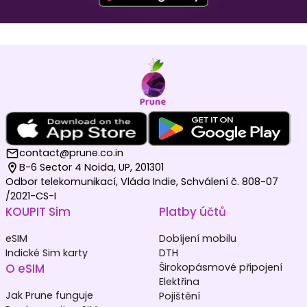
Maledivy
Německo
₹ 1049.00 INR
₹ 249.00 INR
contact@prune.co.in
B-6 Sector 4 Noida, UP, 201301
Odbor telekomunikací, Vláda Indie, Schválení č. 808-07
/2021-CS-I
KOUPIT Sim
Platby účtů
Nizozemsko
Jižní Korea
₹ 349.00 INR
₹ 449.00 INR
eSIM
Dobíjení mobilu
Indické Sim karty
DTH
O eSIM
Širokopásmové připojení
Elektřina
Jak Prune funguje
Pojištění