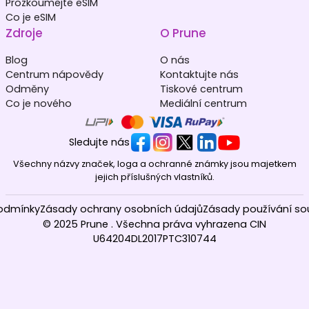
Prozkoumejte eSIM
Co je eSIM
Afghánistán
Albánie
₹ 549.00 INR
₹ 449.00 INR
Zdroje
O Prune
Blog
O nás
Centrum nápovědy
Kontaktujte nás
Odměny
Tiskové centrum
Co je nového
Mediální centrum
Alžírsko
Andorra
Sledujte nás
₹ 349.00 INR
₹ 349.00 INR
Všechny názvy značek, loga a ochranné známky jsou majetkem
jejich příslušných vlastníků.
odmínky
Zásady ochrany osobních údajů
Zásady používání so
© 2025 Prune . Všechna práva vyhrazena CIN
U64204DL2017PTC310744
Angola
Anguilla
₹ 153449.00 INR
₹ 1349.00 INR