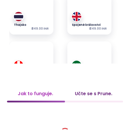
Thajsko
Spojené království
₹ 349.00 INR
₹ 249.00 INR
Švýcarsko
Saúdská Arábie
₹ 349.00 INR
₹ 349.00 INR
Jak to funguje.
Učte se s Prune.
SAE
Vietnam
₹ 349.00 INR
₹ 449.00 INR