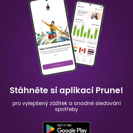
Čína
Austrálie
₹ 349.00 INR
₹ 249.00 INR
Mauricius
Rusko
₹ 949.00 INR
₹ 549.00 INR
Stáhněte si aplikaci Prune!
pro vylepšený zážitek a snadné sledování
spotřeby
Španělsko
Francie
₹ 449.00 INR
₹ 249.00 INR