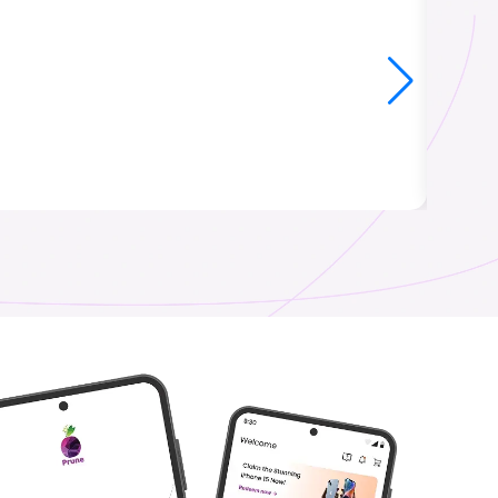
eSIM
안티구아 & 바우다
담당자: Ms.
₹ 1349.00 INR
₹ 449.00 INR
바하마
언어: 영어
₹ 1349.00 INR
₹ 549.00 INR