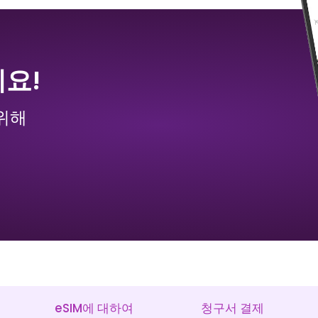
언어: English
담당자: Mr. Li
₹ 1349.00 INR
₹ 249.00 INR
세요!
위해
보스니아 헤르체고비나
뚱 베어
₹ 0.00 INR
₹ 1549.00 INR
eSIM에 대하여
청구서 결제