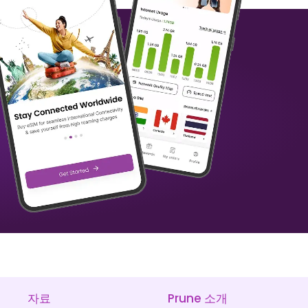
베냉
언어: 한국어
₹ 1349.00 INR
₹ 1249.00 INR
담당자: Ms.
영국령 버진 아일랜드
₹ 449.00 INR
₹ 1249.00 INR
자료
Prune 소개