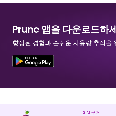
담당자: Ms.
바스칸
₹ 449.00 INR
₹ 1349.00 INR
Prune 앱을 다운로드하
향상된 경험과 손쉬운 사용량 추적을 
Bhutan, 인도
Bolivia, 그리스
₹ 1249.00 INR
₹ 1149.00 INR
SIM 구매