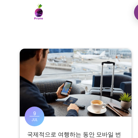
9
JUL
국제적으로 여행하는 동안 모바일 번