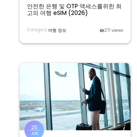
안전한 은행 및 OTP 액세스를위한 최
고의 여행 eSIM (2026)
Category:
여행 정보
271
views
25
JUN