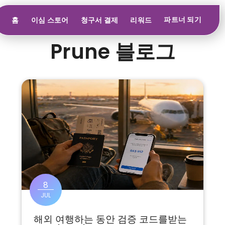
파트너 되기
홈
이심 스토어
청구서 결제
리워드
Prune 블로그
8
JUL
해외 여행하는 동안 검증 코드를받는