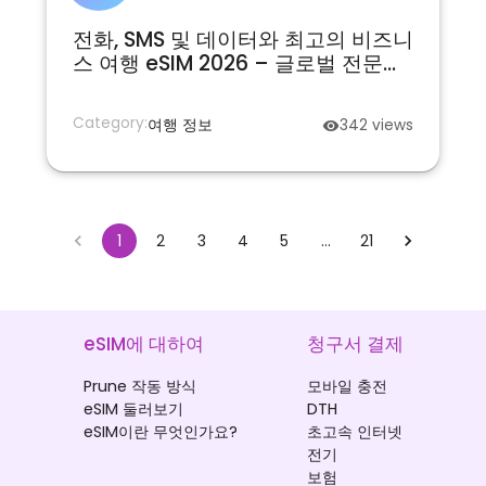
전화, SMS 및 데이터와 최고의 비즈니
스 여행 eSIM 2026 – 글로벌 전문가
를위한 궁극적 인 연결 가이드
Category:
여행 정보
342
views
1
2
3
4
5
…
21
eSIM에 대하여
청구서 결제
Prune 작동 방식
모바일 충전
eSIM 둘러보기
DTH
eSIM이란 무엇인가요?
초고속 인터넷
전기
보험