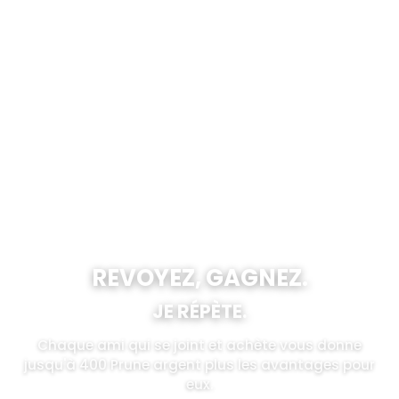
REVOYEZ, GAGNEZ.
JE RÉPÈTE.
Chaque ami qui se joint et achète vous donne
jusqu'à 400 Prune argent plus les avantages pour
eux.