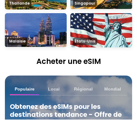
Thaïlande
Singapour
Malaisie
États-Unis
Acheter une eSIM
Populaire
Local
Régional
Mondial
Obtenez des eSIMs pour les
destinations tendance - Offre de
lancement
Discover nos eSIMs les plus fréquemment choisis —