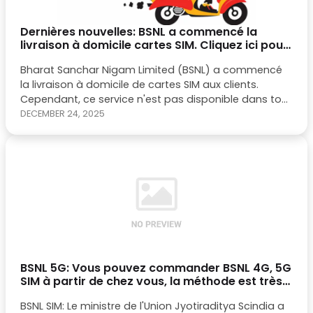
Dernières nouvelles: BSNL a commencé la
livraison à domicile cartes SIM. Cliquez ici pour
les détails
Bharat Sanchar Nigam Limited (BSNL) a commencé
la livraison à domicile de cartes SIM aux clients.
Cependant, ce service n'est pas disponible dans tout
le pays. Premièrement, BSNL offre des cartes SIM
DECEMBER 24, 2025
nationales uniquement à Gurugram et Ghaziabad. Il
est actuellement une connexion prépayée. Vous
pouvez visiter ce site (https://prune.co.in/mno-bsnl/)
pour commander votre carte SIM.
BSNL 5G: Vous pouvez commander BSNL 4G, 5G
SIM à partir de chez vous, la méthode est très
facile, connaître les détails - informalnewz
BSNL SIM: Le ministre de l'Union Jyotiraditya Scindia a