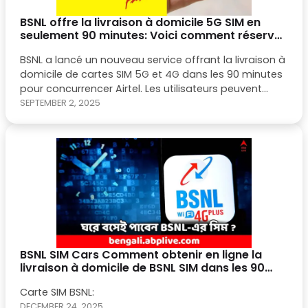
BSNL offre la livraison à domicile 5G SIM en
seulement 90 minutes: Voici comment réserver
en ligne
BSNL a lancé un nouveau service offrant la livraison à
domicile de cartes SIM 5G et 4G dans les 90 minutes
pour concurrencer Airtel. Les utilisateurs peuvent
facilement réserver une carte SIM BSNL en ligne via
SEPTEMBER 2, 2025
prune.co.in en sélectionnant BSNL comme opérateur,
en remplissant leurs coordonnées et en soumettant
leur adresse.
BSNL SIM Cars Comment obtenir en ligne la
livraison à domicile de BSNL SIM dans les 90
minutes.
Carte SIM BSNL:
DECEMBER 24, 2025