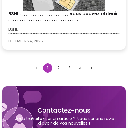
BSNL: , , , , , , , , , , , , , , , , , , , , , vous pouvez obtenir
, , , , , , , , , , , , , , , , , , , , , , , , , , , , , , .
BSNL:
"""""""""""""""""""""""""""""""""""""""""""""""""""""""""""""""""""""""""""""""""""
DECEMBER 24, 2025
1
2
3
4
Contactez-nous
Vous travaillez sur un article ? Nous serions ravis
d'avoir de vos nouvelles !