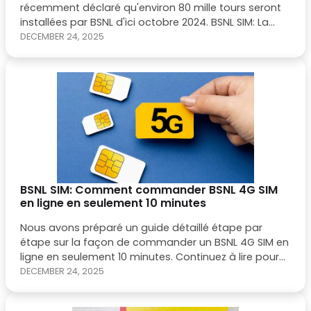
récemment déclaré qu'environ 80 mille tours seront
installées par BSNL d'ici octobre 2024. BSNL SIM: La
société de télécommunications du gouvernement
DECEMBER 24, 2025
BSNL commence à fournir ses services 4G dans le
pays.
BSNL SIM: Comment commander BSNL 4G SIM
en ligne en seulement 10 minutes
Nous avons préparé un guide détaillé étape par
étape sur la façon de commander un BSNL 4G SIM en
ligne en seulement 10 minutes. Continuez à lire pour
en savoir plus.
DECEMBER 24, 2025