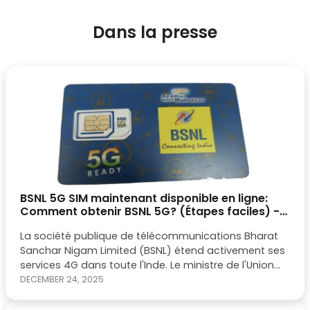
Dans la presse
BSNL 5G SIM maintenant disponible en ligne:
Comment obtenir BSNL 5G? (Étapes faciles) -
Trak.in - Affaires indiennes de la technologie,
La société publique de télécommunications Bharat
Mobile & Startups
Sanchar Nigam Limited (BSNL) étend activement ses
services 4G dans toute l'Inde. Le ministre de l'Union
Jyotiraditya Scindia a récemment confirmé que
DECEMBER 24, 2025
100000 tours 4G seront opérationnelles d'ici mars
2025, et 80 000 seront prêtes en octobre de cette