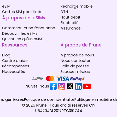
eSIM
Recharge mobile
Cartes SIM pour l'Inde
DTH
À propos des eSIMs
Haut débit
Électricité
Comment Prune fonctionne
Assurance
Découvrir les eSIMs
Qu'est-ce qu'un eSIM
Ressources
À propos de Prune
Blog
À propos de nous
Centre d'aide
Nous contacter
Récompenses
Salle de presse
Nouveautés
Espace médias
Suivez-nous
ns générales
Politique de confidentialité
Politique en matière d
© 2025 Prune . Tous droits réservés CIN
U64204DL2017PTC310744