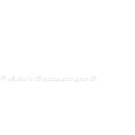
كل صديق ينضم ويشترى لك ما يصل إلى ⁇ 400 براون المال بالإضافة إلى قرش بالنسبة لهم.