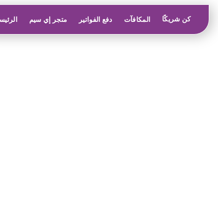
كن شريكًا
المكافآت
دفع الفواتير
متجر إي سيم
الرئيس