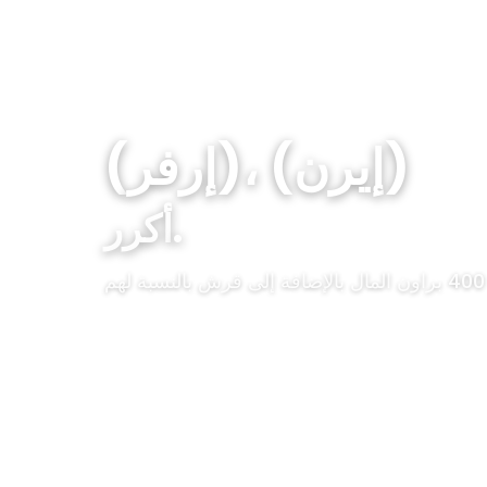
(إرفر)، (إيرن)
أكرر.