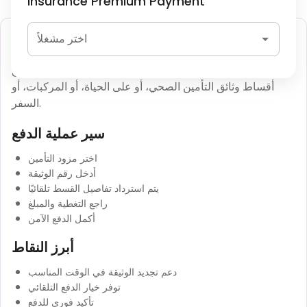
Insurance Premium Payment
دفع قسط التأمين
اختر مشغلاً
تتيح مدفوعات أقساط التأمين لحاملي الوثائق تجديد أو دفع
أقساط وثائق التأمين الصحي، أو على الحياة، أو المركبات، أو
السفر.
سير عملية الدفع
اختر مزود التأمين
أدخل رقم الوثيقة
يتم استرداد تفاصيل القسط تلقائيًا
راجع التغطية والمبلغ
أكمل الدفع الآمن
أبرز النقاط
دعم تجديد الوثيقة في الوقت المناسب
توفر خيار الدفع التلقائي
تأكيد فوري للدفع