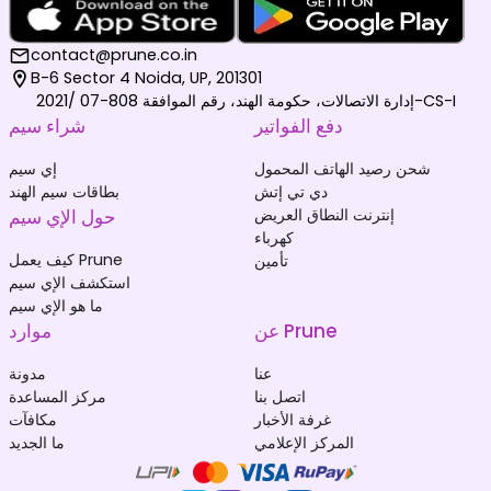
contact@prune.co.in
B-6 Sector 4 Noida, UP, 201301
إدارة الاتصالات، حكومة الهند، رقم الموافقة 808-07 /2021-CS-I
دفع الفواتير
شراء سيم
شحن رصيد الهاتف المحمول
إي سيم
دي تي إتش
بطاقات سيم الهند
إنترنت النطاق العريض
حول الإي سيم
كهرباء
كيف يعمل Prune
تأمين
استكشف الإي سيم
ما هو الإي سيم
عن Prune
موارد
عنا
مدونة
اتصل بنا
مركز المساعدة
غرفة الأخبار
مكافآت
المركز الإعلامي
ما الجديد