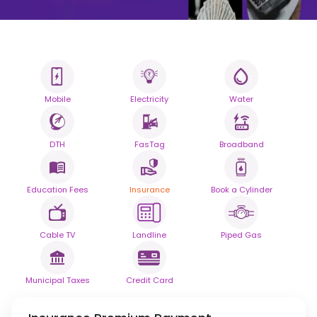
Mobile
Electricity
Water
جميع فواتيرك.
منصة ذكية واحدة.
DTH
FasTag
Broadband
بسّط دفع فواتيرك اليومية مع
موثوقية سلسة.
Education Fees
Insurance
Book a Cylinder
مدعوم بواسطة
Cable TV
Landline
Piped Gas
Municipal Taxes
Credit Card