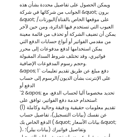
ويمكن الحصول على تفاصيل محددة بشأن هذه
الجوانب من شركائها في شركة &quot; برون
&quot; على موقعها الخاص بالقناة/البورتات/
العيوب التي تستخدم فيها الدائرة، ومن حين لآخر
يمكن أن تضيف الشركة أو تحذف من قائمة معينة
من مقدمي الفواتير أو أنواع حسابات الدفع التي
يمكن استخدامها لدفع مدفوعات إلى محرر
فواتيري، وقد تختلف شروط السداد المقبولة
وحجم رسوم المدفوعات الإضافية.
&apos; 1` دفع مبلغ عن طريق تقديم تعليمات
على الإنترنت بشأن الديون/الرسوم إلى حساب
الدفع أو
`2 &apos; تحديد مخصوما آليا لحساب الدفع، مع
استخدام خدمة دفع الفواتير، توافق على:
(أ) تقديم معلومات حقيقية ودقيقة وحالية وكاملة
عن نفسك (بيانات التسجيل)، تفاصيل حساب
الدفع الخاص بك ( &quot; بيانات الأسعار &quot;
)، وتفاصيل فواتيرك (بيانات بيلر)؛
أنت مسؤول عن ضمان تحديث بيانات التسجيل