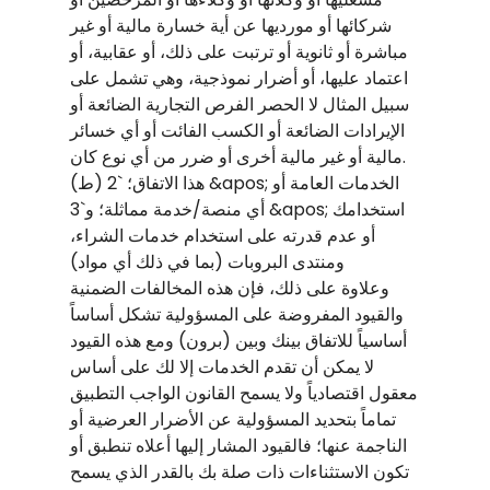
شركائها أو مورديها عن أية خسارة مالية أو غير
مباشرة أو ثانوية أو ترتبت على ذلك، أو عقابية، أو
اعتماد عليها، أو أضرار نموذجية، وهي تشمل على
سبيل المثال لا الحصر الفرص التجارية الضائعة أو
الإيرادات الضائعة أو الكسب الفائت أو أي خسائر
مالية أو غير مالية أخرى أو ضرر من أي نوع كان.
(ط) هذا الاتفاق؛ `2 &apos; الخدمات العامة أو
أي منصة/خدمة مماثلة؛ و`3 &apos; استخدامك
أو عدم قدرته على استخدام خدمات الشراء،
ومنتدى البروبات (بما في ذلك أي مواد)
وعلاوة على ذلك، فإن هذه المخالفات الضمنية
والقيود المفروضة على المسؤولية تشكل أساساً
أساسياً للاتفاق بينك وبين (برون) ومع هذه القيود
لا يمكن أن تقدم الخدمات إلا لك على أساس
معقول اقتصادياً ولا يسمح القانون الواجب التطبيق
تماماً بتحديد المسؤولية عن الأضرار العرضية أو
الناجمة عنها؛ فالقيود المشار إليها أعلاه تنطبق أو
تكون الاستثناءات ذات صلة بك بالقدر الذي يسمح