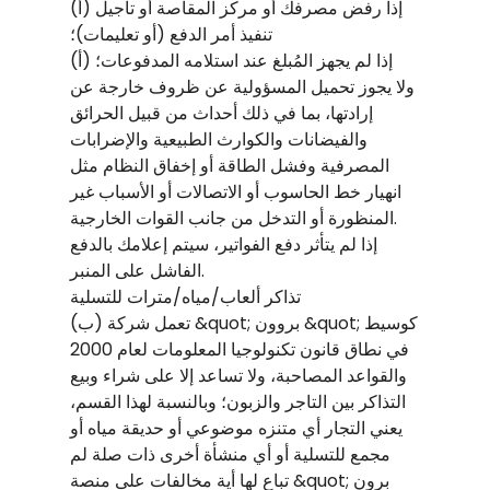
(أ) إذا رفض مصرفك أو مركز المقاصة أو تأجيل
تنفيذ أمر الدفع (أو تعليمات)؛
(أ) إذا لم يجهز المُبلغ عند استلامه المدفوعات؛
ولا يجوز تحميل المسؤولية عن ظروف خارجة عن
إرادتها، بما في ذلك أحداث من قبيل الحرائق
والفيضانات والكوارث الطبيعية والإضرابات
المصرفية وفشل الطاقة أو إخفاق النظام مثل
انهيار خط الحاسوب أو الاتصالات أو الأسباب غير
المنظورة أو التدخل من جانب القوات الخارجية.
إذا لم يتأثر دفع الفواتير، سيتم إعلامك بالدفع
الفاشل على المنبر.
تذاكر ألعاب/مياه/مترات للتسلية
(ب) تعمل شركة &quot; بروون &quot; كوسيط
في نطاق قانون تكنولوجيا المعلومات لعام 2000
والقواعد المصاحبة، ولا تساعد إلا على شراء وبيع
التذاكر بين التاجر والزبون؛ وبالنسبة لهذا القسم،
يعني التجار أي متنزه موضوعي أو حديقة مياه أو
مجمع للتسلية أو أي منشأة أخرى ذات صلة لم
تباع لها أية مخالفات على منصة &quot; برون