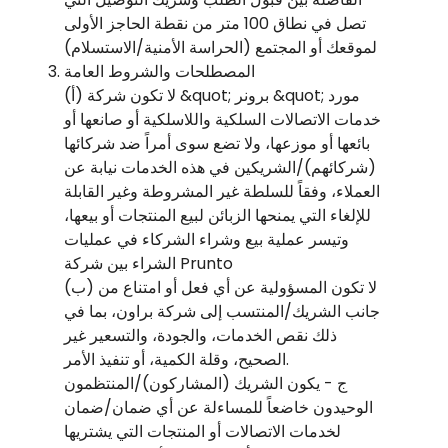
تصل في نطاق 100 متر من نقطة الحاجز الأولى
لموقعك أو المجتمع (الحراسة الأمنية/الاستسلام)
المصطلحات والشروط العامة
(أ) لا تكون شركة &quot; برونر &quot; مورد
خدمات الاتصالات السلكية واللاسلكية أو صانعها أو
بائعها أو موزعها، ولا تضع سوى أمراً ضد شركائها
(شركائهم)/الشريكين في هذه الخدمات نيابة عن
العملاء، وفقاً للسلطة غير المشروطة وغير القابلة
للإلغاء التي يمنحها الزبائن لبيع المنتجات أو بيعها،
وتيسر عملية بيع وشراء الشركاء في عمليات
الشراء بين شركة Prunto
(ب) لا تكون المسؤولية عن أي فعل أو امتناع من
جانب الشريك/المنتسب إلى شركة براون، بما في
ذلك نقص الخدمات، والجودة، والتسعير غير
الصحيح، وقلة الكمية، أو تنفيذ الأمر.
ج - يكون الشريك (المشاركون)/المنتظمون
الوحيدون خاضعاً للمساءلة عن أي ضمان/ضمان
لخدمات الاتصالات أو المنتجات التي يشتريها