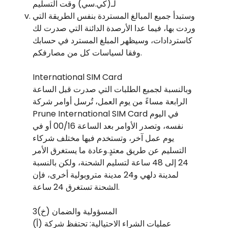
لـ(كي.سي) وقت التسليم
وستبدأ جميع المبالغ المستردة بنفس الطريقة التي
وردت بها، فيما عدا الأرصدة الدائنة التي صدرت لك
كاستردادات، وسيظهر المبلغ المسترد في حسابك
وفقا لسياسات كل من مصارفكم.
International SIM Card
وبالنسبة لجميع الطلبات التي صدرت قبل الساعة
الرابعة مساءً من يوم العمل، تُرسل أوامر شركة
Prune International SIM Card في اليوم
نفسه، وتصدر الأوامر بعد الساعة 00/16 أو في
يوم عمل آخر، وتستخدم فيها مختلف شركاء
التسليم عن طريق معتدٍ.وعادة ما يستغرق الأمر
24 إلى 48 ساعة لتسليم الشحنة، ولكن بالنسبة
لمدينة دلهي و24 مدينة متروبولية أخرى، فإن
الشحنة تستغرق 24 ساعة.
3(خ) المسؤولية والضمان
(أ) عمليات الشراء الاحتيالية: تحتفظ شركة