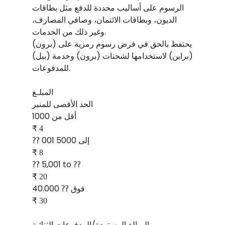
الرسوم على أساليب محددة للدفع مثل بطاقات
الديون، وبطاقات الائتمان، وصافي المصارف،
وغير ذلك من الخدمات.
(برون) يحتفظ بالحق في فرض رسوم رمزية على
(براين) لاستخدامها لشحنات (برون) وخدمة (بيل)
للمدفوعات.
المبلـغ
الحد الأقصى للمنبر
أقل من 1000
₹ 4
⁇ 001 إلى 5000
₹ 8
⁇ 5,001 to ⁇
₹ 20
فوق ⁇ 40.000
₹ 30
المبالغ المستردة/المدفوعات الثنائية