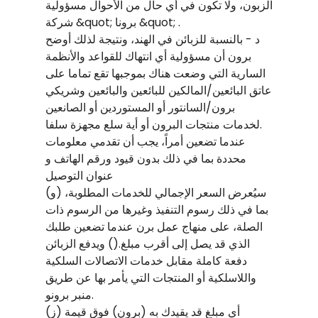
الزبون، ولا تكون في أي حال من الأحوال مسؤولية
شركة &quot; برونا &quot; .
د - بالنسبة للزبائن في الهند، ونتيجة لذلك أوضح
برون أن مسؤولية أي انتهاك للقواعد والأنظمة
السارية التي وضعت هناك بموجبها تقع تماما على
عاتق البائعين/المالكين للبائعين والبائعين وشريكي
برون/السانتور أو المستوردين أو الصانعين
لخدمات منتجات البرون أو أية سلع مجهزة سلفا.
عندما تضعين أمراً، يجب أن تقدمي معلومات
محددة بما في ذلك بدون قيود ورقم الهاتف و
عنوان التوصيل
(و) سيُعرض السعر الإجمالي للخدمات المطلوبة،
بما في ذلك رسوم التنفيذ وغيرها من الرسوم ذات
الصلة، على منهاج عمل برن عندما تضعين طلبك
الذي قد يصل إلى أقرب مبلغ.() ويدفع الزبائن
دفعة كاملة مقابل خدمات الاتصالات السلكية
واللاسلكية أو المنتجات التي يأمر بها عن طريق
منبر برونو.
(ز) أي مبلغ قد يقيدك به (برون) فوق قيمة