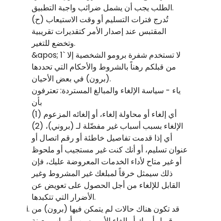
الطلب يجب أن يشمل ضرائب واجبة التطبيق.
(ح) تُدرج فترات التسليم أو وقت الاستيعاب
المقتبس عند إصدار الأمر كتقديرات تقريبية
وتخضع للتغير.
&apos; 1` لا تستخدم شفرة برومو الشخصية إلا
من قبلكم رهناً بالشروط والأحكام التي تحددها
(برون) في بعض الأحيان.
ياء - سياسة الإلغاء والمبالغ المستردة: تعترفون
بأن
(1) أي إلغاء أو محاولة إلغاء، أو إلغائه المزعوم
(2) الإلغاء بسبب أسباب غير مفضّلة لـ (بروني)،
أي إذا قدمت تفاصيل خاطئة أو رقم اتصال أو
عنوان تسليم، أو أنك كنت غير مستجيب أو ملحوظ
أو غير متاح لأداء الخدمات المعروضة عليك، فإن
ذلك سيمثل خرقاً لمبلغك غير المشروط وغير
القابل للإلغاء من أجل الحصول على تعويض عن
الأضرار التي تتكبدها.
قد تكون هناك حالات لم يتمكن فيها (برون) من
قبول أمرك أو إلغاء الأمر بسبب أسباب معينة