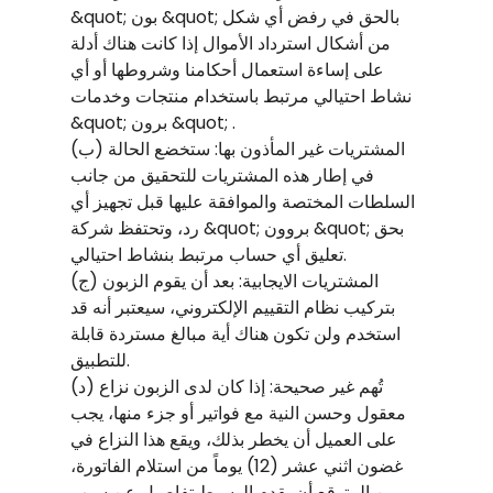
&quot; بون &quot; بالحق في رفض أي شكل
من أشكال استرداد الأموال إذا كانت هناك أدلة
على إساءة استعمال أحكامنا وشروطها أو أي
نشاط احتيالي مرتبط باستخدام منتجات وخدمات
&quot; برون &quot; .
(ب) المشتريات غير المأذون بها: ستخضع الحالة
في إطار هذه المشتريات للتحقيق من جانب
السلطات المختصة والموافقة عليها قبل تجهيز أي
رد، وتحتفظ شركة &quot; بروون &quot; بحق
تعليق أي حساب مرتبط بنشاط احتيالي.
(ج) المشتريات الايجابية: بعد أن يقوم الزبون
بتركيب نظام التقييم الإلكتروني، سيعتبر أنه قد
استخدم ولن تكون هناك أية مبالغ مستردة قابلة
للتطبيق.
(د) تُهم غير صحيحة: إذا كان لدى الزبون نزاع
معقول وحسن النية مع فواتير أو جزء منها، يجب
على العميل أن يخطر بذلك، ويقع هذا النزاع في
غضون اثني عشر (12) يوماً من استلام الفاتورة،
ومن المتوقع أن يقدم الوسيط تفاصيل عن سبب