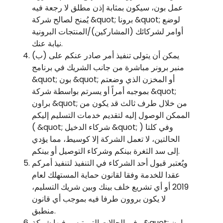
عمل بون، سيكون بمثابة إذن مطلق لا رجعة فيه
يُمنح لصالح شركة &quot; برونا &quot; لوضع
أوامر لشركائك (المشاركين)/المنتجات البرونية
نيابة عنك.
(ب) يمكن أن يتولى تنفيذ أمر صادر عنكم على
منبر برونر مباشرة من جانب الشريك في برنامج
&quot; بون &quot; أو المخزن الذي وضعتم
بموجبه أمراً أو يسرتم بواسطة شركة &quot;
براون &quot; من خلال طرف ثالث قد يكون من
الممكن الوصول إليه لتقديم خدمات التسليم إليكم
( &quot; شركاء الدخيل &quot; ) وفي كلتا
الحالتين، لا تعمل الشركة إلا كوسيط، مما يؤدي
إلى سد الثغرة بينكم وشركاء التوصيل أو بينكم.
ويُعتبر قبول أحد الشركاء في التنفيذ لتنفيذ أمركم
عقدا للخدمة وفقا لقانون حماية المستهلك لعام
2019 أو أي تشريع خلف بينك وبين شريك التسليم،
لا يكون بروون طرفا فيه بموجب أي قانون
منطبق.
وفي الحالات التي تيسر فيها شركة &quot; براون