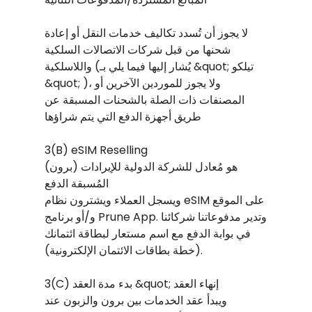
لا يجوز أن تُسدد تكاليف خدمات النقل أو إعادة
شحنها من قبل شركات الاتصالات السلكية
واللاسلكية (يُشار إليها فيما يلي بـ &quot; تيلكو
&quot; )، ولا يجوز للموردين الآخرين أو
المصنفات ذات الصلة بالشحنات المسبقة عن
طريق أجهزة الدفع التي يتم شراؤها
3(B) eSIM Reselling
(برون) هو مُعادل للشركة الدولية للإيرادات
المُسبقة الدفع
ويسجل العملاء ويشترون نظام eSIM على الموقع
و/أو برنامج Prune App. وتدير مدفوعاتنا شركائنا
في بوابة الدفع مع اسم مستعار لبطاقة ائتمانك
(خطة بطاقات الائتمان الإلكترونية).
3(C) بدء مدة العقد &quot; إنهاء العقد
ويبدأ عقد الخدمات بين برون والزبون عند