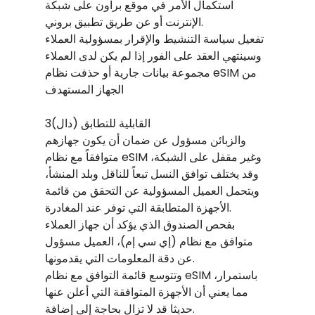
استكمال الأمر في موقع براون على شبكة
الإنترنت أو عن طريق تطبيق بروني.
تفعيل سياسة التنشيط والإقرار بمسؤولية العملاء
وسينتهي العقد على الفور إذا لم يكن لدى العملاء
مجموعة بيانات جارية أو حذفت نظام eSIM من
الجهاز المستهدف
3(دال) القابلية للتطابق
والزبائن مسؤول عن ضمان أن يكون جهازهم
متوافقاً مع نظام eSIM وغير مقفل على الشبكة،
وقد يختلف توافق النسل تبعاً للناقل وبلد المنشأ،
ويتحمل العميل المسؤولية عن التحقق من قائمة
الأجهزة المتطابقة التي توفر عند المغادرة.
بفحص الصندوق الذي يؤكد أن جهاز العملاء
متوافق مع نظام (إي سي إم)، العميل مسؤول
عن دقة المعلومات التي يقدمونها.
وتتوسع قائمة التوافق مع نظام eSIM باستمرار،
مما يعني أن الأجهزة المتوافقة التي أعلن عنها
حديثا قد لا تزال بحاجة إلى إضافة.