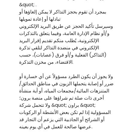
&quot; .
بمجرد أن تقوم بحجز التذاكر لا يمكن إلغاؤها أو
تبادلها أو إعادة تمويلها
وسيرسل تأكيد الحجز عن طريق البريد الإلكتروني
و/أو نظام الإدارة العامة، وفيما يتعلق بالتذكرات
الإلكترونية، يُطلب منكم تقديم إقرار البريد
الإلكتروني في منضدة التذاكر لتلقي تذكرة
(التذاكر) الفعلية و/أو فرق (عصابات)، حسب
الاقتضاء، من مخزن التذكرة.
ولا يجوز أن يكون الطرد مسؤولاً عن أي خسارة أو
ضرر أو إصابة يتحملها الزبون في مناطق الحدائق/
المتنزهات المائية/مجمعات المياه، أو أية منشأة
أخرى ذات صلة تم شراؤها على منصة برون؛
ولا تتحمل شركة &quot; براون &quot;
المسؤولية إذا لم تكن بعض الأنشطة أو الركوبات
أو الشرائح أو الجاذبية التي يزعم أن التجار قد
عرضها صالحة للعمل في أي يوم بعينه.