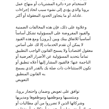
لاستخدام جزء دائرة المشتريات أو منهاج عمل
برونا والذي يؤدي إلى نشوء سبب اتخاذ إجراءات
عادلة، أو ما يتجاوز الحدود المعقولة أو أكثر.
وعلاوة على ذلك، فإن هذه المخالفات الضمنية
والقيود المفروضة على المسؤولية تشكل أساساً
أساسياً للاتفاق بينك وبين (برون) ومع هذه القيود
لا يمكن أن تقدم الخدمات إلا لك على أساس
معقول اقتصادياً ولا يسمح القانون الواجب التطبيق
تماماً بتحديد المسؤولية عن الأضرار العرضية أو
الناجمة عنها؛ فالقيود المشار إليها أعلاه تنطبق أو
تكون الاستثناءات ذات صلة بك بالقدر الذي يسمح
به القانون المنطبق.
التعويض
توافق على تعويض وضمان واحتجاز برونا،
ومنتسبيها وموظفيها وموظفوها ومديريها
وشركائها الذين لا تضرروا من أي مطالبات أو
خسائر أو تعويضات أو خصوم أو تكاليف أو نفقات،