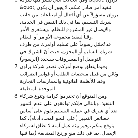
&quot; تنفيذ أمر صادر عنكم، لا يجوز أن يكون
بروان مسؤولاً عن أي أفعال أو امتناعات من جانب
شريك التسليم، بما في ذلك النقص في الخدمة،
والإيصال غير المشروع للنظام، ويستغرق الأمر
وقتاً لتنفيذ مجموعة الأوامر أو النظام.
قد تُحمّل رسوماً على تسليم أوامرك من طرف
شريك التسليم أو المخزن، حيث أنّ الشريك في
التوصيل أو المسروقات سيحدد (الرسوم)
وفيما يتعلق بوضع أمركم، تصدر شركة براون
وثائق من قبيل ملخصات الطلب أو فواتير الضرائب
وفقا للأنظمة القانونية والممارسات التجارية
الموحدة المنطبقة.
ومن المتوقع أن تحترموا كرامة وتنوع شركاء
التنفيذ، وبالتالي فإنكم توافقون على عدم التمييز
ضد أي شريك في عملية التسليم يقوم على أساس
خصائص التمييز (على النحو المحدد أدناه)، كما
يتوقع منكم توفير بيئة عمل آمنة لا تطاق لشركاء
الإيصال، بما في ذلك منع وردع المضايقة (بما فيها