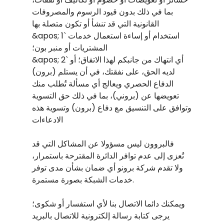
بما في ذلك بدون قيود الرسوم والمصروفات
القانونية التي قد تنشأ أو تكون متصلة بها
&apos; 1` استخدام أو إساءة استعمال خدمات
المشتريات أو منبر بون؛
&apos; 2` أي انتهاك من جانبكم لهذا الاتفاق؛ أو
(برون) لديه الحق، على نفقتك، في أن يستلم
الدفاع الحصري ويعالج أي مسألة تُطلب منك
تعويضها عن (بروني)، بما في ذلك حق التسوية
وتوافق على التنسيق مع دفاع (برون) وتسوية هذه
الادعاءات
فالبروون ليس مسؤولا عن المشاكل التي قد
تُعزى إلى عدم توافر الدائرة المقترحة باستمرار،
ولا تقدم شركة برونو أي ضمان بشأن مدى توفر
خدمات الشبكة بصورة مستمرة.
ويمكنك دائما الاتصال بنا لأي استفسار أو شكوى؛
يرجى كتابة رسالة إلكترونية للاتصال بالبريد