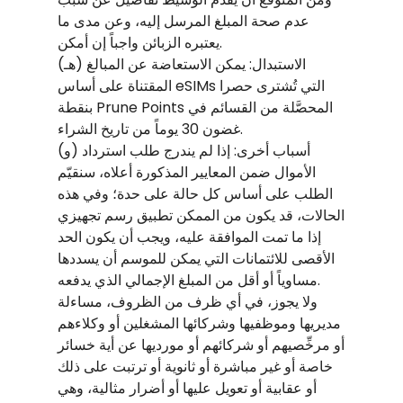
عدم صحة المبلغ المرسل إليه، وعن مدى ما
يعتبره الزبائن واجباً إن أمكن.
(هـ) الاستبدال: يمكن الاستعاضة عن المبالغ
المقتناة على أساس eSIMs التي تُشترى حصرا
بنقطة Prune Points المحصَّلة من القسائم في
غضون 30 يوماً من تاريخ الشراء.
(و) أسباب أخرى: إذا لم يندرج طلب استرداد
الأموال ضمن المعايير المذكورة أعلاه، سنقيّم
الطلب على أساس كل حالة على حدة؛ وفي هذه
الحالات، قد يكون من الممكن تطبيق رسم تجهيزي
إذا ما تمت الموافقة عليه، ويجب أن يكون الحد
الأقصى للائتمانات التي يمكن للموسم أن يسددها
مساوياً أو أقل من المبلغ الإجمالي الذي يدفعه.
ولا يجوز، في أي ظرف من الظروف، مساءلة
مديريها وموظفيها وشركائها المشغلين أو وكلاءهم
أو مرخِّصيهم أو شركائهم أو مورديها عن أية خسائر
خاصة أو غير مباشرة أو ثانوية أو ترتبت على ذلك
أو عقابية أو تعويل عليها أو أضرار مثالية، وهي