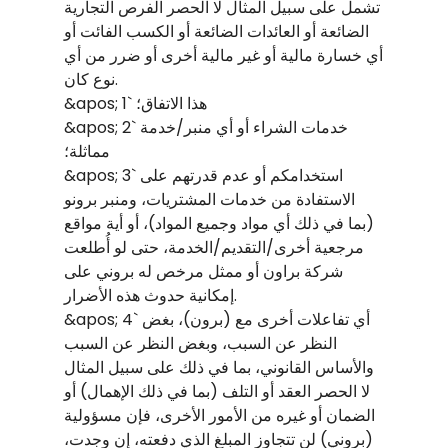
تشمل على سبيل المثال لا الحصر الفرص التجارية
الضائعة أو العائدات الضائعة أو الكسب الفائت أو
أي خسارة مالية أو غير مالية أخرى أو ضرر من أي
نوع كان.
&apos; 1` هذا الاتفاق؛
&apos; 2` خدمات الشراء أو أي منبر/خدمة
مماثلة؛
&apos; 3` استخدامكم أو عدم قدرتهم على
الاستفادة من خدمات المشتريات، ومنبر برونو
(بما في ذلك أي مواد وجميع المواد)، أو أية مواقع
مرجعية أخرى/التقديم/الخدمة، حتى لو أُطلعت
شركة براون أو ممثل مرخص له بروني على
إمكانية حدوث هذه الأضرار.
&apos; 4` أي تفاعلات أخرى مع (برون)، بغض
النظر عن السبب، وبغض النظر عن السبب
والأساس القانوني، بما في ذلك على سبيل المثال
لا الحصر العقد أو التلف (بما في ذلك الإهمال) أو
الضمان أو غيره من الأمور الأخرى، فإن مسؤولية
(بروني) لن تتجاوز المبلغ الذي دفعته، إن وجدت،