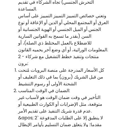
التحرش الجنسي) تجاه الشركاء في تقديم
المساعدة.
وتعني خصائص التمييز التمييز التمييز على أساس
العرق أو المجتمع المحلي أو الدين أو الإعاقة أو نوع
الجنس أو الميل الجنسي أو الهوية الجنسانية أو
السن (بقدر ما تسمح به القوانين السارية
للاضطلاع بالعمل المختلط ذي الصلة)، أو
المعلومات الوراثية، أو أي وضع آخر يحميه القانون.
2 - منتجات وتنفيذ خطط التشغيل مع شركاء
برون:
كل الأسعار المدرجة على منصة البروبات مُنحت
من قبل الشريك (برون) بما في ذلك التغليف أو
الشحنة الأولى أو رسوم التنشيط
الضمان في الوقت المناسب:
التأخير في وقت ضمان الوقت هو لأسباب غير
متوقعة، مثل الإضرابات أو الكوارث الطبيعية أو
عدم قدرة شريك التنفيذ على تقديم الأمر.
&apos; 2` لا ينطبق إلا على الطلبات المدفوعة
مقدما؛ ولا يتعلق ضمان التسليم بأوامر الإبطال