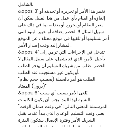
الشامل.
&apos; 3` تغيير هذا الأمر أو تحريره أو تحديثه أو
إلغاؤه أو القيام بأي عمل من هذا القبيل يمكن أن
يغير النظام أو يحرره أو يعدله، بما في ذلك على
سبيل المثال لا الحصر إضافة أو تغيير البنود التي
أمر بتسليمها أو تلقيها في موقع مختلف عن الموقع
المشار إليه وقت إصدار الأمر.
&apos; 4` تتدخل في الإجراءات التي ترمي إلى
تأجيل الأمر، الذي قد يشمل، على سبيل المثال لا
الحصر، طلب من شريك التسليم أن يؤخر الطلب
أو يكون غير مستجيب عند الطلب.
"الطلب هو أمر بالجملة (بحسب حجم نظام
(برون) المعتاد"
&apos; 6` يُلغى الأمر بسبب أي سبب.
بالنسبة لهذا البند، يجب أن يكون للكلمات
المرسملة المعنى التالي: "في وقت ضمان الوقت"
يعني وقت التسليم الوعدي الذي يبدأ عندما يقبل
الشريك الأمر وفترة الإيصال ستكون الفترة
الفاصلة بين قبول الطلب وشريك التوصيل التي