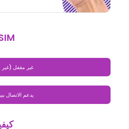
الحد الأدنى من المتطلبات 
غير مقفل (غير 
يدعم الاتصال ببي
كيفي