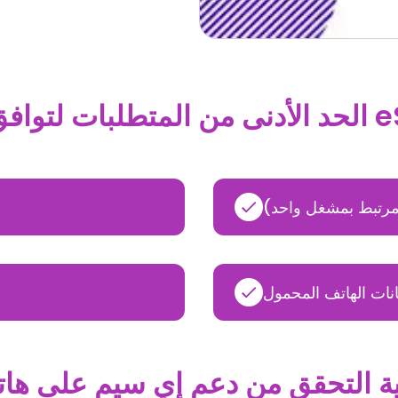
لتوافق الـ eSIM
مرتبط بمشغل واحد)
انات الهاتف المحمول
ة التحقق من دعم إي سيم على ها