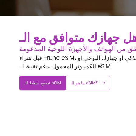
ق من الهواتف والأجهزة اللوحية المدعومة
قبل شراء Prune eSIM، تأكد مما إذا كان هاتفك الذكي أو جهازك اللوحي أو
الكمبيوتر المحمول يدعم تقنية الـ eSIM.
ما هو الـ eSIM؟
تصفح خطط الـ eSIM