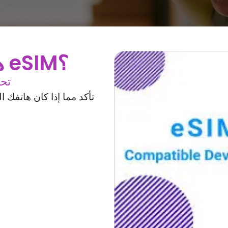
هل جهازك متوافق مع الـ eSIM؟
تحق