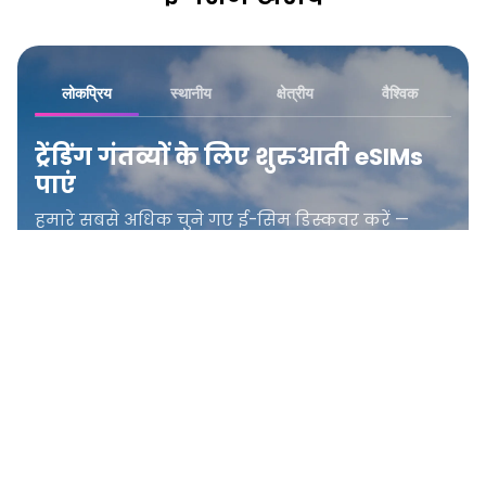
लोकप्रिय
स्थानीय
क्षेत्रीय
वैश्विक
ट्रेंडिंग गंतव्यों के लिए शुरुआती eSIMs
पाएं
हमारे सबसे अधिक चुने गए ई-सिम डिस्कवर करें —
प्लान विज्ञापित दर से शुरू होते हैं।
सभी स्थान देखें
संयुक्त राज्य अमेरिका
₹ 349.00 INR
यूनाइटेड किंगडम
₹ 249.00 INR