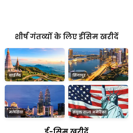
शीर्ष गंतव्यों के लिए ईसिम खरीदें
थाईलैंड
सिंगापुर
मलेशिया
संयुक्त राज्य अमेरिका
ई-सिम खरीदें