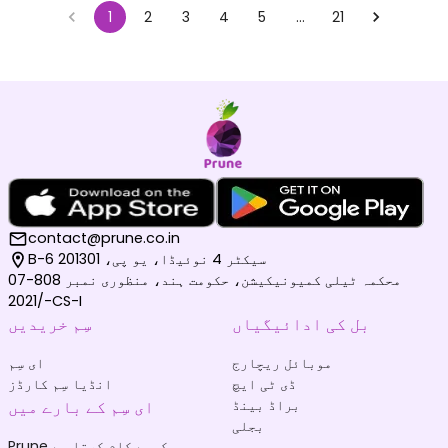
1
2
3
4
5
…
21
contact@prune.co.in
B-6 سیکٹر 4 نوئیڈا، یو پی، 201301
محکمہ ٹیلی کمیونیکیشن، حکومت ہند، منظوری نمبر 808-07
/2021-CS-I
بل کی ادائیگیاں
سِم خریدیں
موبائل ریچارج
ای سِم
ڈی ٹی ایچ
انڈیا سِم کارڈز
براڈ بینڈ
ای سِم کے بارے میں
بجلی
Prune کیسے کام کرتا ہے
بیمہ