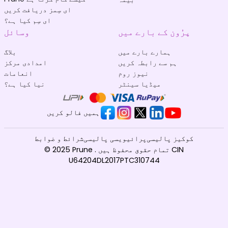
ای سِمز دریافت کریں
ای سِم کیا ہے؟
پرُون کے بارے میں
وسائل
ہمارے بارے میں
بلاگ
ہم سے رابطہ کریں
امدادی مرکز
نیوز روم
انعامات
میڈیا سینٹر
نیا کیا ہے؟
ہمیں فالو کریں
کوکیز پالیسی
پرائیویسی پالیسی
شرائط و ضوابط
© 2025 Prune . تمام حقوق محفوظ ہیں CIN
U64204DL2017PTC310744