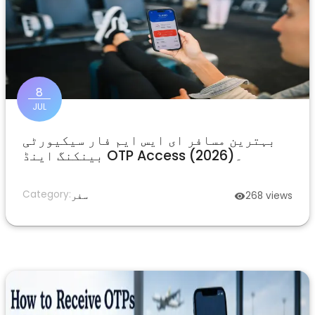
8
JUL
بہترین مسافر ای ایس ایم فار سیکیورٹی
بینکنگ اینڈ OTP Access (2026)۔
Category:
views
268
سفر