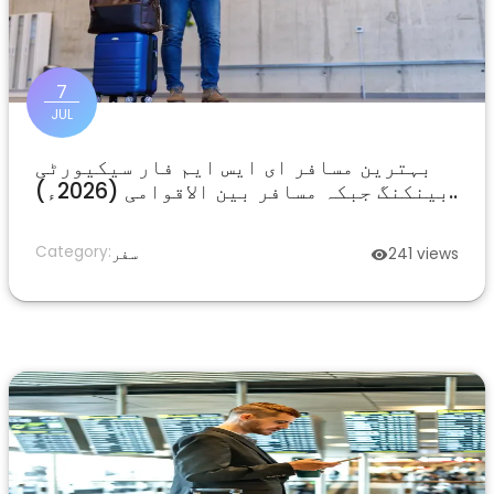
7
JUL
بہترین مسافر ای ایس ایم فار سیکیورٹی
بینکنگ جبکہ مسافر بین الاقوامی (2026ء)
ہیں۔
Category:
views
241
سفر