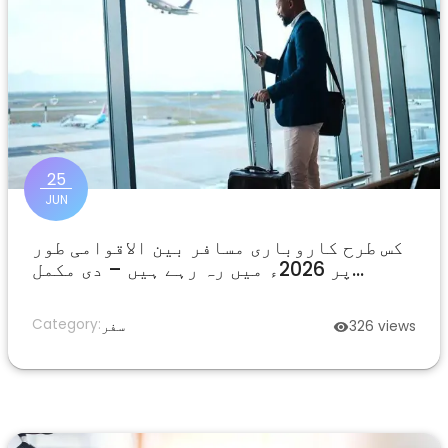
25
JUN
کس طرح کاروباری مسافر بین الاقوامی طور
پر 2026ء میں رہ رہے ہیں – دی مکمل
کنیکٹیکٹ گائیڈ
Category:
views
326
سفر