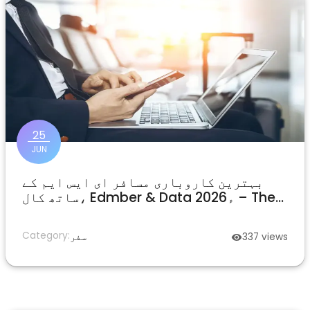
25
JUN
بہترین کاروباری مسافر ای ایس ایم کے
ساتھ کال، Edmber & Data 2026ء – The
Aconst continity Guide for Global
Projecties -
Category:
views
337
سفر