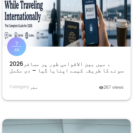
7
JUL
2026ء میں بین الاقوامی طور پر مسافر
ہونے کا طریقہ کیسے اپنایا گیا – دی مکمل
ہدایت کار
Category:
views
267
سفر