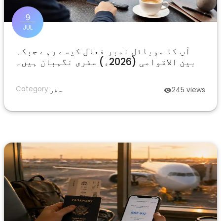
9
JUL
آپ کا موبائل نمبر فعال کیسے رہے جبکہ
بین الاقوامی (2026ء) سفری نگہبان ہیں۔
Category:
views
245
سفر