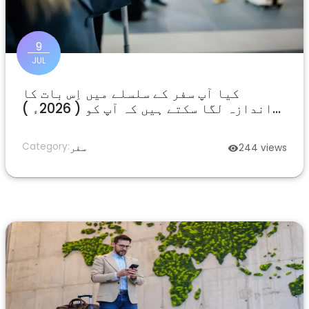
9
JUL
کیا آپ سفر کے سلسلے میں اِس بات کا
اندازہ لگا سکتے ہیں کہ آپ کو ( 2026ء )
سب کچھ جاننا چاہیے ؟
Category:
views
244
سفر