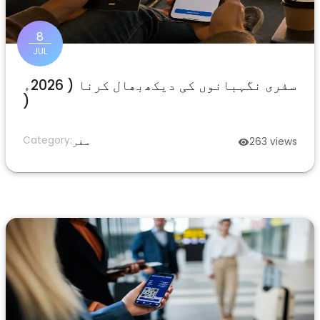
8
JUL
سفری نگہبانوں کی دیکھ‌بھال کرنا ( 2026ء
)
Category:
views
263
سفر