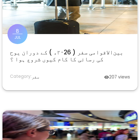
8
JUL
بین‌الاقوامی سفر ( ۲۰26ء ) کے دوران یوح
کی رسائی کا کام کیوں شروع ہوا ؟
Category:
views
207
سفر