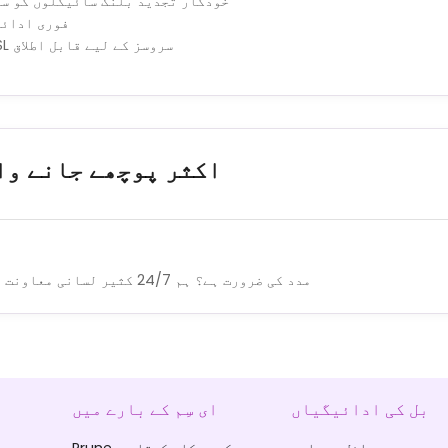
خودکار تجدید بلنگ سائیکلوں کو سپ
فوری ادائی
فائبر اور DSL سروسز کے لیے قابل اطلاق
اکثر پوچھے جانے وا
مدد کی ضرورت ہے؟ ہم 24/7 کثیر لسانی معاونت فراہم کرتے ہیں۔
بل کی ادائیگیاں
ای سِم کے بارے میں