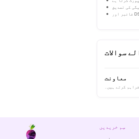
ورٹ کرتا ہے
گی کی تصدیق
لے سوالات
معاونت
سِم خریدیں