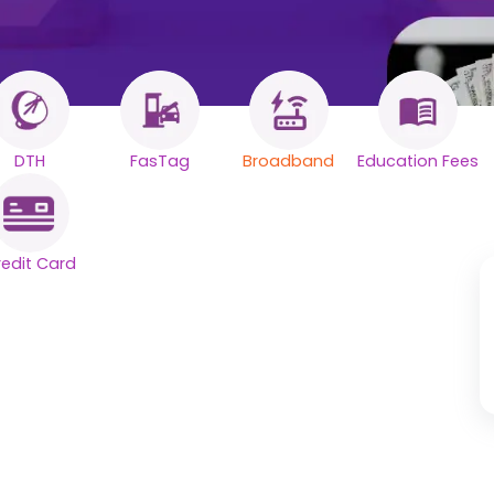
DTH
FasTag
Broadband
Education Fees
آپ
ایک
redit Card