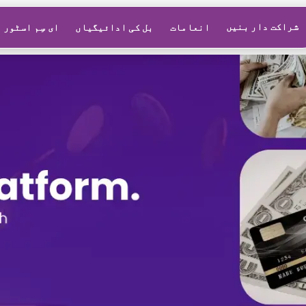
شراکت دار بنیں
انعامات
بل کی ادائیگیاں
ای سِم اسٹور