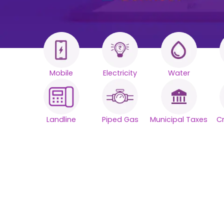
Mobile
Electricity
Water
 کے تمام بل۔
 سمارٹ پلیٹ
Landline
Piped Gas
Municipal Taxes
C
فارم۔
اپنی روزمرہ کی بل کی ادائیگیوں کو
ہموار بھروسے کے ساتھ آسان بنائیں۔