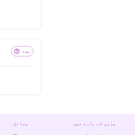
مدد
پرُون کے بارے میں
وسائل