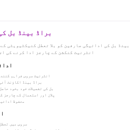
براڈ بینڈ بل کی
بینڈ بل کی ادائیگی صارفین کو بلا تعطل کنیکٹیویٹی کے 
انٹرنیٹ کنکشن کے چارجز ادا کرنے کی اج
ادائ
انٹرنیٹ سروس فراہم کنندہ
براڈ بینڈ اکاؤنٹ آئی
بل کی تفصیلات خود بخود حاصل
پلان اور استعمال کے چارجز ک
محفوظ ادائیگ
اہ
سروس میں تعطل