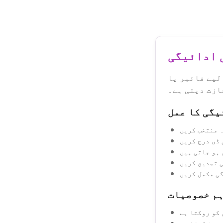
پیش کردہ
 ادائیگی
لیے فائبر یا
ازت دیتی ہے۔
یگی کا عمل
 منتخب کریں
 ڈی درج کریں
 ہو جاتی ہیں
ی تصدیق کریں
ی مکمل کریں
م خصوصیات
 کو روکتا ہے