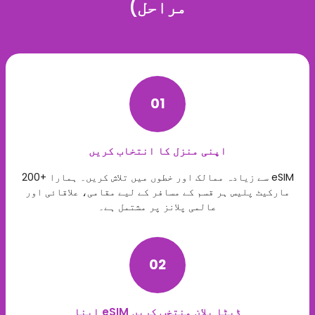
مراحل)
01
اپنی منزل کا انتخاب کریں
200+ سے زیادہ ممالک اور خطوں میں تلاش کریں۔ ہمارا eSIM
مارکیٹ پلیس ہر قسم کے مسافر کے لیے مقامی، علاقائی اور
عالمی پلانز پر مشتمل ہے۔
02
اپنا eSIM ڈیٹا پلان منتخب کریں