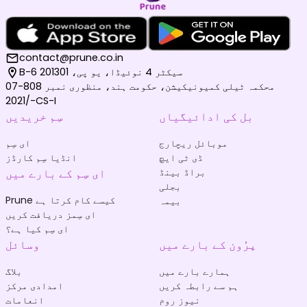
contact@prune.co.in
B-6 سیکٹر 4 نوئیڈا، یو پی، 201301
محکمہ ٹیلی کمیونیکیشن، حکومت ہند، منظوری نمبر 808-07
/2021-CS-I
بل کی ادائیگیاں
سِم خریدیں
موبائل ریچارج
ای سِم
ڈی ٹی ایچ
انڈیا سِم کارڈز
براڈ بینڈ
ای سِم کے بارے میں
بجلی
Prune کیسے کام کرتا ہے
بیمہ
ای سِمز دریافت کریں
ای سِم کیا ہے؟
پرُون کے بارے میں
وسائل
ہمارے بارے میں
بلاگ
ہم سے رابطہ کریں
امدادی مرکز
نیوز روم
انعامات