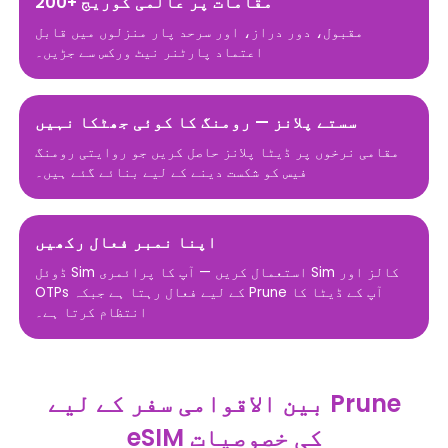
200+ مقامات پر عالمی کوریج
مقبول، دور دراز، اور سرحد پار منزلوں میں قابل
اعتماد پارٹنر نیٹ ورکس سے جڑیں۔
سستے پلانز — رومنگ کا کوئی جھٹکا نہیں
مقامی نرخوں پر ڈیٹا پلانز حاصل کریں جو روایتی رومنگ
فیس کو شکست دینے کے لیے بنائے گئے ہیں۔
اپنا نمبر فعال رکھیں
ڈوئل Sim استعمال کریں — آپ کا پرائمری Sim کالز اور
OTPs کے لیے فعال رہتا ہے جبکہ Prune آپ کے ڈیٹا کا
انتظام کرتا ہے۔
بین الاقوامی سفر کے لیے Prune
eSIM کی خصوصیات