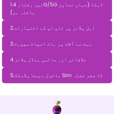
تیز رفتار 4G/5G ڈیٹا (جہاں تعاون
.
1
یافتہ ہو)
اہل پلانز پر ٹاپ اپ کے اختیارات
.
2
بہت سے آلات پر ہاٹ اسپاٹ سپورٹ
.
3
علاقائی اور عالمی بنڈل پلانز
.
4
ماحول دوست: پلاسٹک Sim کا صفر فضلہ
.
5