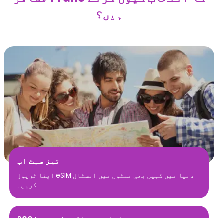
ہیں؟
تیز سیٹ اپ
اپنا ٹریول eSIM دنیا میں کہیں بھی منٹوں میں انسٹال
کریں۔