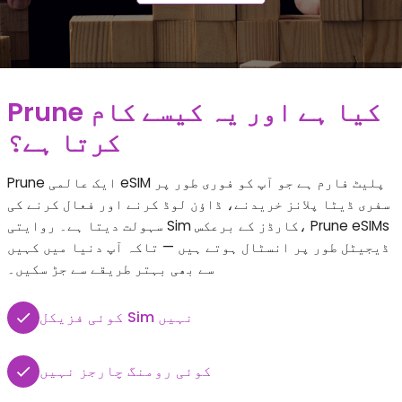
Prune کیا ہے اور یہ کیسے کام
کرتا ہے؟
Prune ایک عالمی eSIM پلیٹ فارم ہے جو آپ کو فوری طور پر
سفری ڈیٹا پلانز خریدنے، ڈاؤن لوڈ کرنے اور فعال کرنے کی
سہولت دیتا ہے۔ روایتی Sim کارڈز کے برعکس، Prune eSIMs
ڈیجیٹل طور پر انسٹال ہوتے ہیں — تاکہ آپ دنیا میں کہیں
سے بھی بہتر طریقے سے جڑ سکیں۔
کوئی فزیکل Sim نہیں
کوئی رومنگ چارجز نہیں