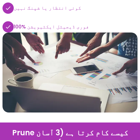
کوئی انتظار یا شپنگ نہیں
100% فوری ڈیجیٹل ایکٹیویشن
Prune کیسے کام کرتا ہے (3 آسان