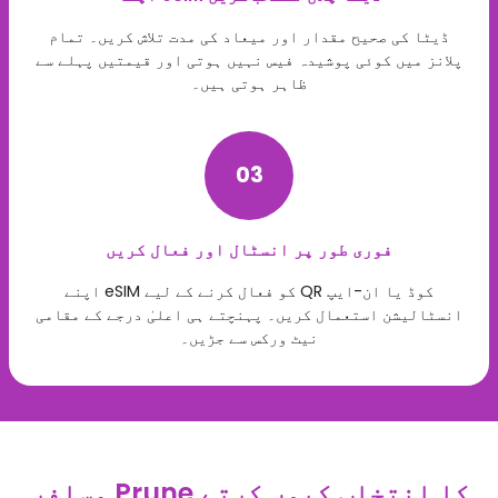
ڈیٹا کی صحیح مقدار اور میعاد کی مدت تلاش کریں۔ تمام
پلانز میں کوئی پوشیدہ فیس نہیں ہوتی اور قیمتیں پہلے سے
ظاہر ہوتی ہیں۔
03
فوری طور پر انسٹال اور فعال کریں
اپنے eSIM کو فعال کرنے کے لیے QR کوڈ یا ان-ایپ
انسٹالیشن استعمال کریں۔ پہنچتے ہی اعلیٰ درجے کے مقامی
نیٹ ورکس سے جڑیں۔
مسافر Prune کا انتخاب کیوں کرتے