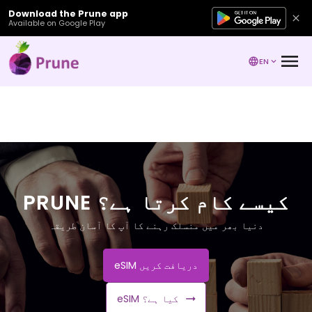
Download the Prune app
Available on Google Play
EN
PRUNE کیسے کام کرتا ہے؟
دنیا بھر میں منسلک رہنے کا آپ کا آسان طریقہ
eSIM دریافت کریں
eSIM کیا ہے؟