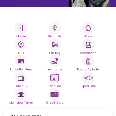
Mobile
Electricity
Water
آپ کے تمام بل۔
ایک سمارٹ پلیٹ فارم۔
DTH
FasTag
Broadband
اپنی روزمرہ کی بل کی ادائیگیوں کو
ہموار بھروسے کے ساتھ آسان بنائیں۔
Education Fees
Insurance
Book a Cylinder
پیش کردہ
Cable TV
Landline
Piped Gas
Municipal Taxes
Credit Card