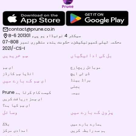
contact@prune.co.in
B-6 سیکٹر 4 نوئیڈا، یو پی، 201301
محکمہ ٹیلی کمیونیکیشن، حکومت ہند، منظوری نمبر 808-07
/2021-CS-I
بل کی ادائیگیاں
سِم خریدیں
موبائل ریچارج
ای سِم
ڈی ٹی ایچ
انڈیا سِم کارڈز
براڈ بینڈ
ای سِم کے بارے میں
بجلی
Prune کیسے کام کرتا ہے
بیمہ
ای سِمز دریافت کریں
ای سِم کیا ہے؟
پرُون کے بارے میں
وسائل
ہمارے بارے میں
بلاگ
ہم سے رابطہ کریں
امدادی مرکز