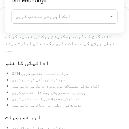
Dth Recharge
ڈی ٹی ایچ ریچارج
ایک آپریٹر منتخب کریں
ڈی ٹی ایچ ریچارج صارفین کو سیٹلائٹ ٹی وی فراہم
کنندگان کے لیے سبسکرپشن پیک کی تجدید کر کے
ٹیلی ویژن کی خدمات جاری رکھنے کی اجازت دیتا
ہے۔
ادائیگی کا فلو
DTH فراہم کنندہ منتخب کریں
سبسکرائبر آئی ڈی درج کریں
اکاؤنٹ کی تفصیلات خود بخود حاصل ہو جاتی ہیں
چینل یا سبسکرپشن پیک کا انتخاب کریں
ادائیگی محفوظ طریقے سے مکمل کریں
خدمات فوری طور پر بحال ہو جاتی ہیں
اہم خصوصیات
ایچ ڈی اور علاقائی چینل پیک