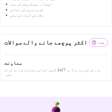
لچکدار سبسکرپشن کی مدت
فوری سروس کی بحالی
پلان کی آسان تبدیلی
اکثر پوچھے جانے والے سوالات
مدد
معاونت
مدد کی ضرورت ہے؟ ہم 24/7 کثیر لسانی معاونت فراہم کرتے
ہیں۔