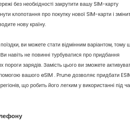
режі без необхідності закрутити вашу SIM-карту
нути клопотання про покупку нової SIM-карти і зміни
одите нову країну.
оїздки, ви можете стати відмінним варіантом, тому 
Ви навіть не повинні турбуватися про придбання
х пороги зарядів. Замість цього ви зможете активува
помогою вашого eSIM . Prune дозволяє придбати ESI
регіонів, що робить його легким у використанні під ч
елефону