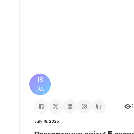
18
JUL
7
July 18, 2025