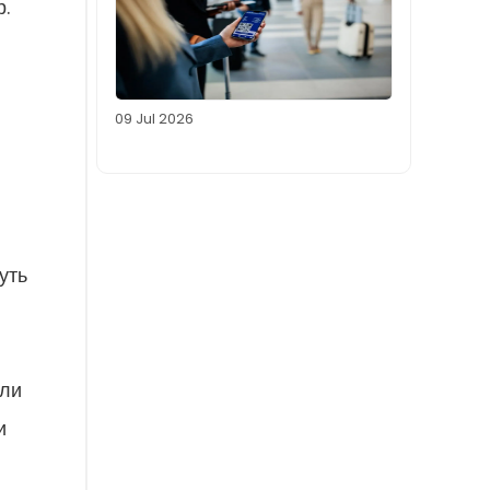
р.
09 Jul 2026
уть
оли
и