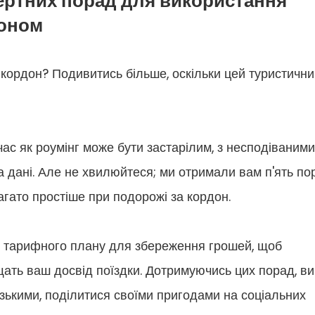
пертних порад для використання
доном
 кордон? Подивитись більше, оскільки цей туристичн
ас як роумінг може бути застарілим, з несподіваними
 дані. Але не хвилюйтеся; ми отримали вам п'ять по
агато простіше при подорожі за кордон.
го тарифного плану для збереження грошей, щоб
щать ваш досвід поїздки. Дотримуючись цих порад, ви
ькими, поділитися своїми пригодами на соціальних