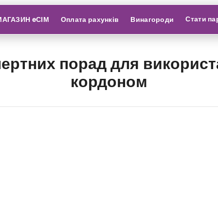
Стати па
МАГАЗИН eСІМ
Оплата рахунків
Винагороди
спертних порад для викорис
кордоном