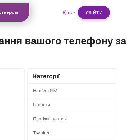
ртнером
УВІЙТИ
EN
тання вашого телефону за
Категорії
Недбал SIM
Гаджети
Платіжні платежі
Тренінги