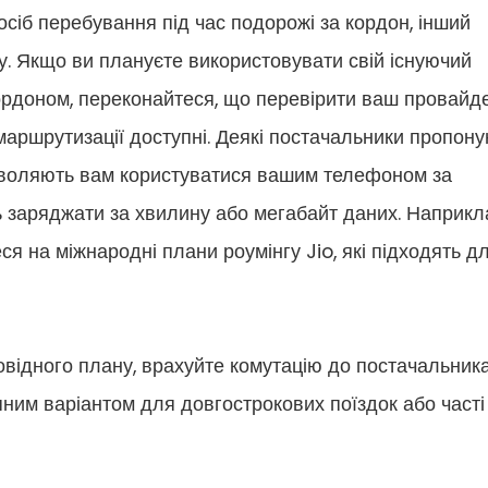
сіб перебування під час подорожі за кордон, інший
ту. Якщо ви плануєте використовувати свій існуючий
ордоном, переконайтеся, що перевірити ваш провайде
маршрутизації доступні. Деякі постачальники пропон
озволяють вам користуватися вашим телефоном за
ь заряджати за хвилину або мегабайт даних. Наприкл
ся на міжнародні плани роумінгу Jio, які підходять д
відного плану, врахуйте комутацію до постачальника
пним варіантом для довгострокових поїздок або часті