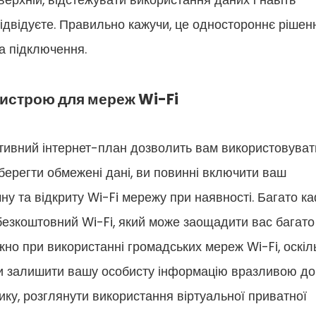
ерхній, відстежувати використання даних і навіть
відвідуєте. Правильно кажучи, це одностороннє рішен
а підключення.
истрою для мереж Wi-Fi
тивний інтернет-план дозволить вам використовуват
зберегти обмежені дані, ви повинні включити ваш
чну та відкриту Wi-Fi мережу при наявності. Багато ка
 безкоштовний Wi-Fi, який може заощадити вас багато
но при використанні громадських мереж Wi-Fi, оскіл
ли залишити вашу особисту інформацію вразливою до
ику, розглянути використання віртуальної приватної