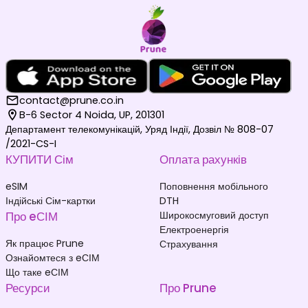
contact@prune.co.in
B-6 Sector 4 Noida, UP, 201301
Департамент телекомунікацій, Уряд Індії, Дозвіл № 808-07
/2021-CS-I
КУПИТИ Сім
Оплата рахунків
eSIM
Поповнення мобільного
Індійські Сім-картки
DTH
Про eСІМ
Широкосмуговий доступ
Електроенергія
Як працює Prune
Страхування
Ознайомтеся з eСІМ
Що таке eСІМ
Ресурси
Про Prune