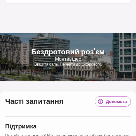
Бездротовий роз'єм
Монтевідео
Вишита саль. Перейти до цифрового.
Часті запитання
Допомога
Підтримка
Потрібна допомога? Ми пропонуємо цілодобову, багатомовну