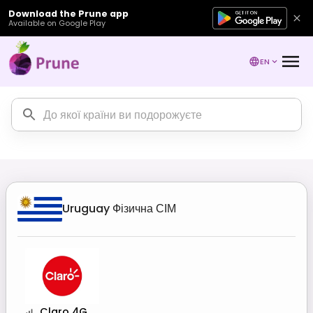
Download the Prune app
Available on Google Play
EN
Uruguay
Фізична СІМ
Claro 4G