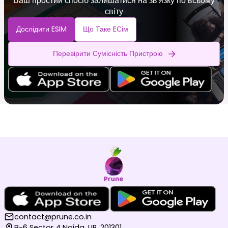
Ваш простий спосіб залишатися на зв'язку по всьому
світу
Дослідити ESIM
Що Таке EСім
Перевірити Сумісність Пристрою
contact@prune.co.in
B-6 Sector 4 Noida, UP, 201301