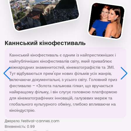
Каннський кінофестиваль
Каннський кінофестиваль є одним із найпрестижніших і
найпублічніших кінофестивалів світу, який приваблює
міжнародних знаменитостей, кінематографістів та ЗМІ.
Тут відбуваються прем'єри нових фільмів усіх жанрів,
включаючи документальні, з усього світу. Головний приз
фестивалю – «Золота пальмова гілка», що вручається
найкращому фільму, і він слугує головною платформою
для кінематографічних інновацій, галузевих мереж та
глобального культурного обміну, глибоко впливаючи на
кіноіндустрію.
Джерело
:
festival-cannes.com
Впевненість
:
0.99