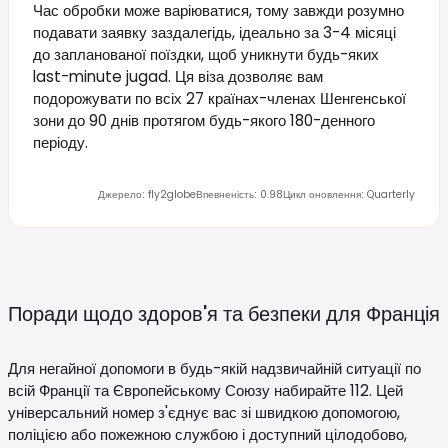
Час обробки може варіюватися, тому завжди розумно
подавати заявку заздалегідь, ідеально за 3-4 місяці
до запланованої поїздки, щоб уникнути будь-яких
last-minute jugad. Ця віза дозволяє вам
подорожувати по всіх 27 країнах-членах Шенгенської
зони до 90 днів протягом будь-якого 180-денного
періоду.
Джерело
:
fly2globe
Впевненість
:
0.98
Цикл оновлення
:
Quarterly
Поради щодо здоров'я та безпеки для
Франція
Для негайної допомоги в будь-якій надзвичайній ситуації по
всій Франції та Європейському Союзу набирайте 112. Цей
універсальний номер з'єднує вас зі швидкою допомогою,
поліцією або пожежною службою і доступний цілодобово,