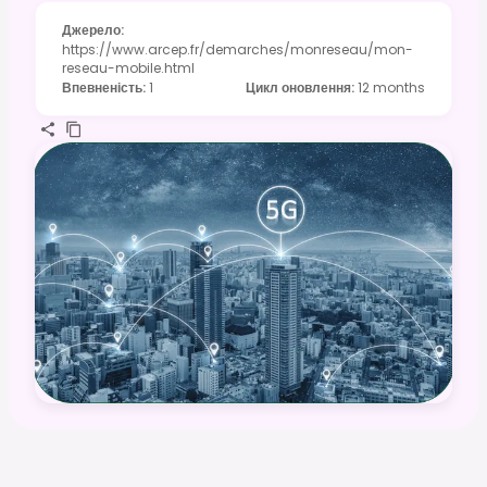
Джерело
:
https://www.arcep.fr/demarches/monreseau/mon-
reseau-mobile.html
Впевненість
:
1
Цикл оновлення
:
12 months