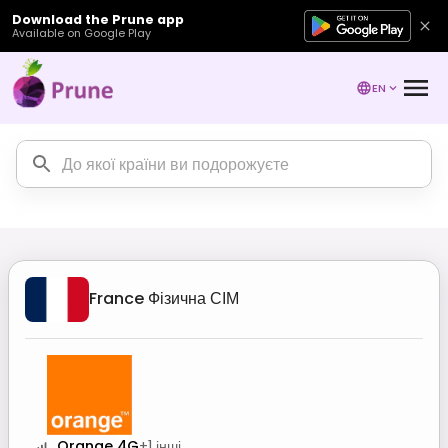
Download the Prune app
Available on Google Play
EN
France
Фізична СІМ
Orange 4G
+
1
інші