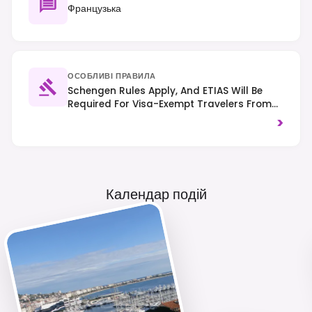
Французька
ОСОБЛИВІ ПРАВИЛА
Schengen Rules Apply, And ETIAS Will Be
Required For Visa-Exempt Travelers From
2025. Traffic Drives On The Right, And
>
Smoking Is Prohibited In All Public Indoor
Spaces.
Календар подій