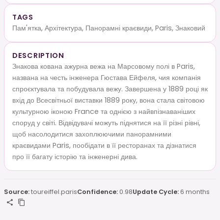
TAGS
Пам'ятка, Архітектура, Панорамні краєвиди, Paris, Знаковий
DESCRIPTION
Знакова кована ажурна вежа на Марсовому полі в Paris,
названа на честь інженера Гюстава Ейфеля, чия компанія
спроєктувала та побудувала вежу. Завершена у 1889 році як
вхід до Всесвітньої виставки 1889 року, вона стала світовою
культурною іконою France та однією з найвпізнаваніших
споруд у світі. Відвідувачі можуть піднятися на її різні рівні,
щоб насолодитися захоплюючими панорамними
краєвидами Paris, пообідати в її ресторанах та дізнатися
про її багату історію та інженерні дива.
Source:
toureiffel.paris
Confidence:
0.98
Update Cycle:
6 months