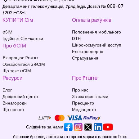
Департамент телекомунікацій, Уряд Індії, Дозвіл № 808-07
/2021-CS-I
КУПИТИ Сім
Оплата рахунків
eSIM
Поповнення мобільного
Індійські Сім-картки
DTH
Про eСІМ
Широкосмуговий доступ
Електроенергія
Як працює Prune
Страхування
Ознайомтеся з eСІМ
Що таке eСІМ
Ресурси
Про Prune
Блог
Про нас
Довідковий центр
Зв'язатися з нами
Винагороди
Пресцентр
Що нового
Медіацентр
Слідкуйте за нами
Усі назви брендів, логотипи та торгові марки є власністю їхніх