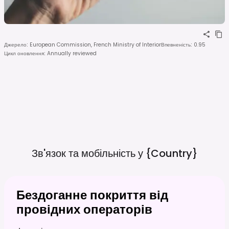
Джерело
:
European Commission, French Ministry of Interior
Впевненість
:
0.95
Цикл оновлення
:
Annually reviewed
Зв'язок та мобільність у
{country}
Бездоганне покриття від
провідних операторів