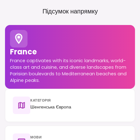
Підсумок напрямку
France
France captivates with its iconic landmarks, world-
class art and cuisine, and diverse landscapes from
Parisian boulevards to Mediterranean beaches and
Alpine peaks.
КАТЕГОРІЯ
Шенгенська Європа
МОВИ