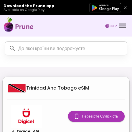
Download the Prune app
Available on Google Play
EN
Trinidad And Tobago
eSIM
Перевірте Сумісність
Digicel 4G