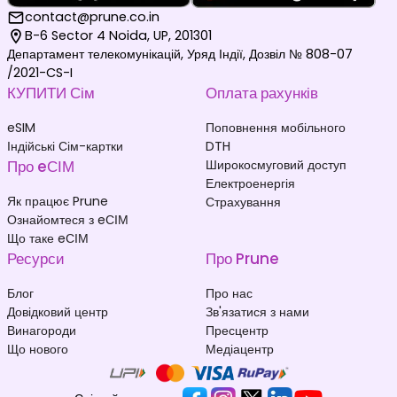
contact@prune.co.in
B-6 Sector 4 Noida, UP, 201301
Департамент телекомунікацій, Уряд Індії, Дозвіл № 808-07
/2021-CS-I
КУПИТИ Сім
Оплата рахунків
eSIM
Поповнення мобільного
Індійські Сім-картки
DTH
Про eСІМ
Широкосмуговий доступ
Електроенергія
Як працює Prune
Страхування
Ознайомтеся з eСІМ
Що таке eСІМ
Ресурси
Про Prune
Блог
Про нас
Довідковий центр
Зв'язатися з нами
Винагороди
Пресцентр
Що нового
Медіацентр