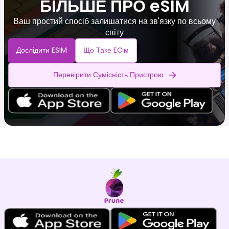
БІЛЬШЕ ПРО eSIM
Ваш простий спосіб залишатися на зв'язку по всьому
світу
Дослідити ESIM
Що Таке EСім
Перевірити Сумісність Пристрою