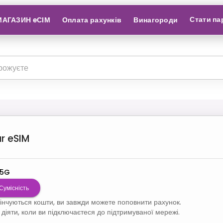
Стати па
МАГАЗИН eСІМ
Оплата рахунків
Винагороди
r
eSIM
 5G
Сумісність
кінчуються кошти, ви завжди можете поповнити рахунок.
діяти, коли ви підключаєтеся до підтримуваної мережі.