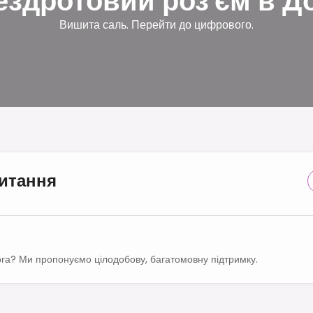
ездротовий роз'єм в До
Вишита саль. Перейти до цифрового.
питання
га? Ми пропонуємо цілодобову, багатомовну підтримку.