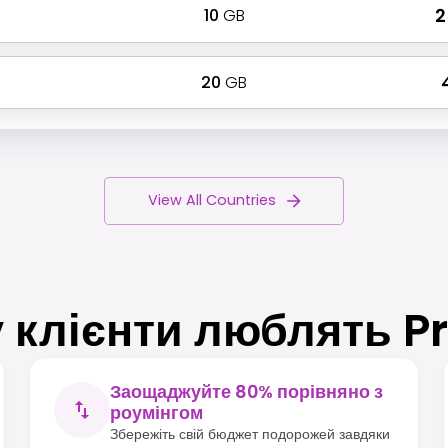
10
GB
₹ 
20
GB
₹
View All Countries
 клієнти люблять P
Заощаджуйте 80% порівняно з
роумінгом
Збережіть свій бюджет подорожей завдяки