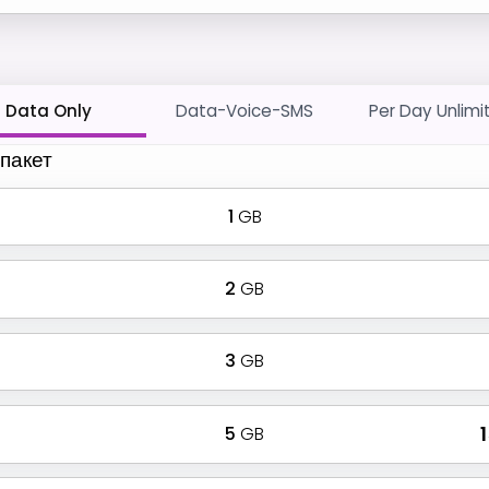
Data Only
Data-Voice-SMS
Per Day Unlimi
пакет
1
GB
2
GB
3
GB
5
GB
₹