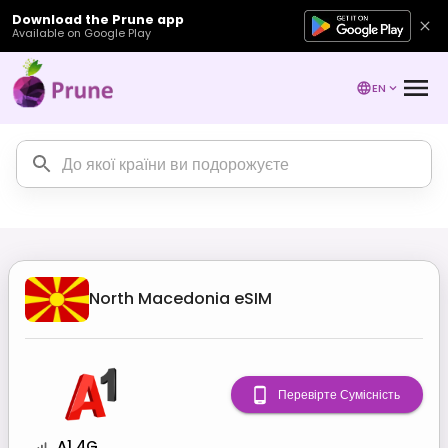
Download the Prune app
Available on Google Play
EN
North Macedonia
eSIM
Перевірте Сумісність
A1 4G