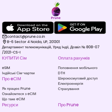
contact@prune.co.in
B-6 Sector 4 Noida, UP, 201301
Департамент телекомунікацій, Уряд Індії, Дозвіл № 808-07
/2021-CS-I
КУПИТИ Сім
Оплата рахунків
eSIM
Поповнення мобільного
Індійські Сім-картки
DTH
Про eСІМ
Широкосмуговий доступ
Електроенергія
Як працює Prune
Страхування
Ознайомтеся з eСІМ
Що таке eСІМ
Ресурси
Про Prune