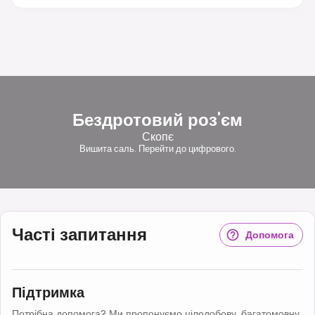
Бездротовий роз'єм
Скопє
Вишита саль. Перейти до цифрового.
Часті запитання
Допомога
Підтримка
Потрібна допомога? Ми пропонуємо цілодобову, багатомовну