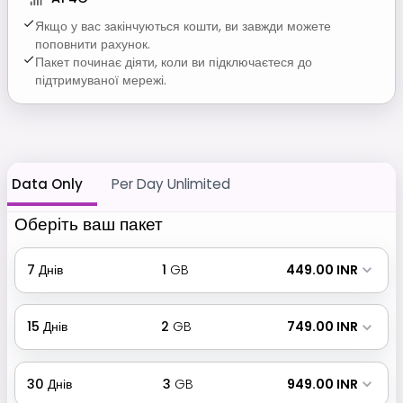
Якщо у вас закінчуються кошти, ви завжди можете
поповнити рахунок.
Пакет починає діяти, коли ви підключаєтеся до
підтримуваної мережі.
Data Only
Per Day Unlimited
Оберіть ваш пакет
7
Днів
1
GB
₹ 449.00 INR
15
Днів
2
GB
₹ 749.00 INR
30
Днів
3
GB
₹ 949.00 INR