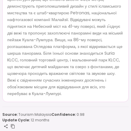
демонструють приголомшливий дизайн у стилі ісламського
мистецтва та є штаб-квартирою Petronas, національної
нафтогазової компанії Малайзії. Відвідувачі можуть
піднятися на Небесний міст на 41-му поверсі, який з'єднує
дві вежі та пропонує захоплюючі панорамні види на міський
пейзаж Куала-Лумпура. Вище, на 86-му поверсі,
розташована Оглядова платформа, з якої відкривається ще
ширша панорама. Біля їхньої основи знаходиться Suria
KLCC, головний торговий центр, і мальовничий парк KLCC,
що включає дитячий майданчик та озеро з фонтанами, де
щовечора проходить вражаюче світлове та звукове шоу.
Вежі є свідченням сучасних інженерних досягнень і
обов'язковим місцем для відвідування для всіх, хто
перебуває в Куала-Лумпурі.
Source:
Tourism Malaysia
Confidence:
0.98
Update Cycle:
12 months