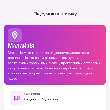
Підсумок напрямку
Малайзія
Малайзія – це колоритна південно-східноазійська
держава, відома своїм різноманіттям культур,
вражаючими тропічними лісами, прекрасними островами
та сучасними містами. Вона пропонує багатий спектр
вражень від гамірних ринків до спокійних природних
чудес.
КАТЕГОРІЯ
Південно-Східна Азія