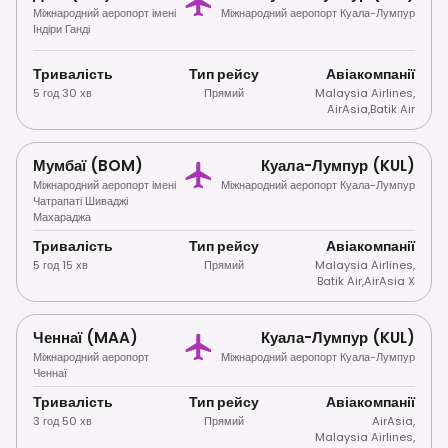
Міжнародний аеропорт імені
Міжнародний аеропорт Куала-Лумпур
Індіри Ганді
Тривалість
Тип рейсу
Авіакомпанії
5 год 30 хв
Прямий
Malaysia Airlines
,
AirAsia
,
Batik Air
Мумбаї (BOM)
Куала-Лумпур (KUL)
Міжнародний аеропорт імені
Міжнародний аеропорт Куала-Лумпур
Чатрапаті Шиваджі
Махараджа
Тривалість
Тип рейсу
Авіакомпанії
5 год 15 хв
Прямий
Malaysia Airlines
,
Batik Air
,
AirAsia X
Ченнаї (MAA)
Куала-Лумпур (KUL)
Міжнародний аеропорт
Міжнародний аеропорт Куала-Лумпур
Ченнаї
Тривалість
Тип рейсу
Авіакомпанії
3 год 50 хв
Прямий
AirAsia
,
Malaysia Airlines
,