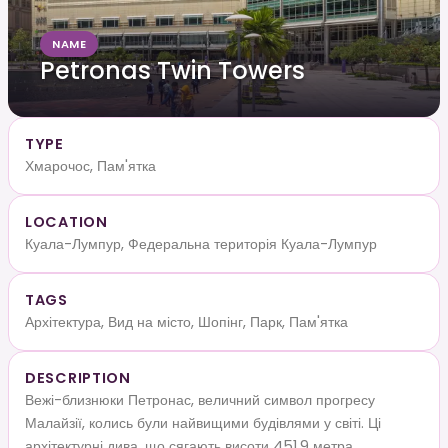
NAME
Petronas Twin Towers
TYPE
Хмарочос, Пам'ятка
LOCATION
Куала-Лумпур, Федеральна територія Куала-Лумпур
TAGS
Архітектура, Вид на місто, Шопінг, Парк, Пам'ятка
DESCRIPTION
Вежі-близнюки Петронас, величний символ прогресу
Малайзії, колись були найвищими будівлями у світі. Ці
архітектурні дива, що сягають висоти 451,9 метра,