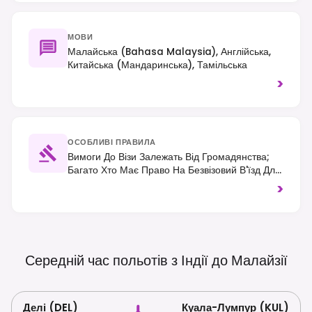
МОВИ
Малайська (Bahasa Malaysia), Англійська,
Китайська (мандаринська), Тамільська
>
ОСОБЛИВІ ПРАВИЛА
Вимоги До Візи Залежать Від Громадянства;
Багато Хто Має Право На Безвізовий В'їзд Для
Короткострокових Поїздок. Зазвичай Потрібна
>
Malaysia Digital Arrival Card (MDAC). Рух
Лівосторонній. Поважайте Місцеві Звичаї Та
Одягайтеся Скромно Під Час Відвідування
Релігійних Місць.
Середній час польотів з Індії до
Малайзії
Делі (DEL)
Куала-Лумпур (KUL)