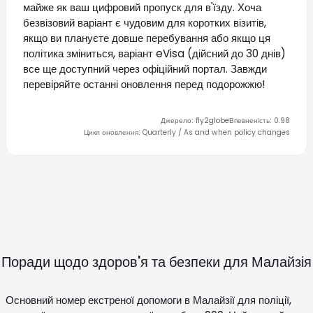
майже як ваш цифровий пропуск для в'їзду. Хоча
безвізовий варіант є чудовим для коротких візитів,
якщо ви плануєте довше перебування або якщо ця
політика зміниться, варіант eVisa (дійсний до 30 днів)
все ще доступний через офіційний портал. Завжди
перевіряйте останні оновлення перед подорожжю!
Джерело
:
fly2globe
Впевненість
:
0.98
Цикл оновлення
:
Quarterly / As and when policy changes
Поради щодо здоров'я та безпеки для
Малайзія
Основний номер екстреної допомоги в Малайзії для поліції,