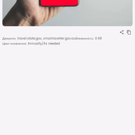
Джерело
:
travel.state.gov, smartraveller.gov.au
Впевненість
:
0.98
Цикл оновлення
:
Annually/As needed