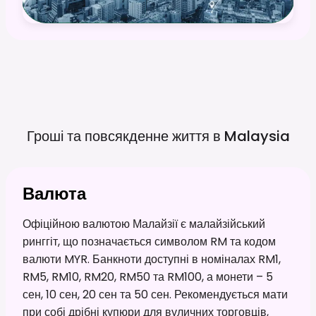
Гроші та повсякденне життя в
Malaysia
Валюта
Офіційною валютою Малайзії є малайзійський
ринггіт, що позначається символом RM та кодом
валюти MYR. Банкноти доступні в номіналах RM1,
RM5, RM10, RM20, RM50 та RM100, а монети – 5
сен, 10 сен, 20 сен та 50 сен. Рекомендується мати
при собі дрібні купюри для вуличних торговців,