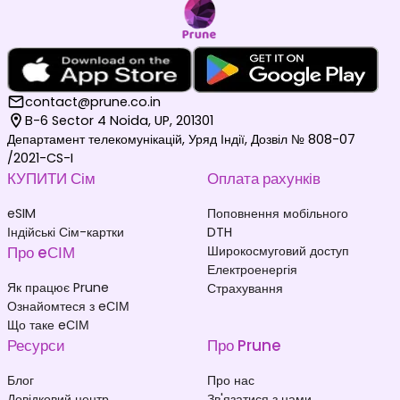
contact@prune.co.in
B-6 Sector 4 Noida, UP, 201301
Департамент телекомунікацій, Уряд Індії, Дозвіл № 808-07
/2021-CS-I
КУПИТИ Сім
Оплата рахунків
eSIM
Поповнення мобільного
Індійські Сім-картки
DTH
Про eСІМ
Широкосмуговий доступ
Електроенергія
Як працює Prune
Страхування
Ознайомтеся з eСІМ
Що таке eСІМ
Ресурси
Про Prune
Блог
Про нас
Довідковий центр
Зв'язатися з нами