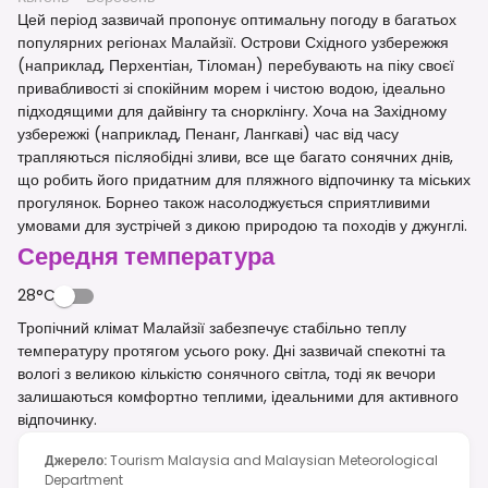
Цей період зазвичай пропонує оптимальну погоду в багатьох
популярних регіонах Малайзії. Острови Східного узбережжя
(наприклад, Перхентіан, Тіломан) перебувають на піку своєї
привабливості зі спокійним морем і чистою водою, ідеально
підходящими для дайвінгу та снорклінгу. Хоча на Західному
узбережжі (наприклад, Пенанг, Лангкаві) час від часу
трапляються післяобідні зливи, все ще багато сонячних днів,
що робить його придатним для пляжного відпочинку та міських
прогулянок. Борнео також насолоджується сприятливими
умовами для зустрічей з дикою природою та походів у джунглі.
Середня температура
28°C
Тропічний клімат Малайзії забезпечує стабільно теплу
температуру протягом усього року. Дні зазвичай спекотні та
вологі з великою кількістю сонячного світла, тоді як вечори
залишаються комфортно теплими, ідеальними для активного
відпочинку.
Джерело
:
Tourism Malaysia and Malaysian Meteorological
Department