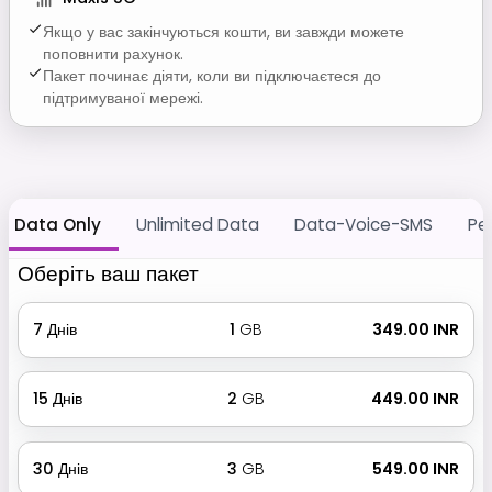
Якщо у вас закінчуються кошти, ви завжди можете
поповнити рахунок.
Пакет починає діяти, коли ви підключаєтеся до
підтримуваної мережі.
Data Only
Unlimited Data
Data-Voice-SMS
Pe
Оберіть ваш пакет
7
Днів
1
GB
₹ 349.00 INR
15
Днів
2
GB
₹ 449.00 INR
30
Днів
3
GB
₹ 549.00 INR