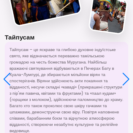
Тайпусам
Тайпусам – це яскраве та глибоко духовне індуїстське
свято, яке відзначається переважно тамільською
громадою на честь божества Муругана. Найбільш
вражаючі святкування відбуваються в Печерах Бату в
Куала-Лумпурі, де збираються мільйони вірян та
спостерігачів. Віряни здійснюють акти покаяння та
відданості, несучи складні «каваді» (прикрашені структури
з пір'ям павича, квітами та фруктами) та «паал кудам»
(горщики з молоком), здійснюючи паломництво до храму.
Багато хто також проколює свою шкіру гачками та
шпажками, демонструючи свою віру. Повітря наповнене
співами, барабанним боєм та відчутною атмосферою
відданості, створюючи незабутнє культурне та релігійне
видовище.