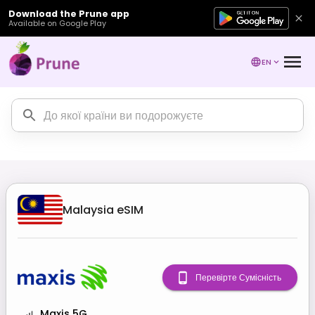
Download the Prune app
Available on Google Play
EN
Malaysia
eSIM
Перевірте Сумісність
Maxis 5G