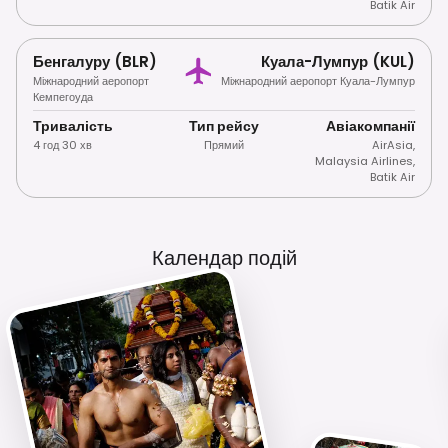
Batik Air
Бенгалуру (BLR)
Куала-Лумпур (KUL)
Міжнародний аеропорт
Міжнародний аеропорт Куала-Лумпур
Кемпегоуда
Тривалість
Тип рейсу
Авіакомпанії
4 год 30 хв
Прямий
AirAsia
,
Malaysia Airlines
,
Batik Air
Календар подій