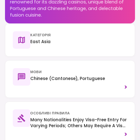
renowned for its dazzling casinos, unique blend of
Portuguese and Chinese heritage, and delectable
fusion cuisine.
КАТЕГОРІЯ
East Asia
МОВИ
Chinese (Cantonese), Portuguese
>
ОСОБЛИВІ ПРАВИЛА
Many Nationalities Enjoy Visa-Free Entry For
Varying Periods; Others May Require A Visa
On Arrival Or In Advance. Right-Hand
>
Traffic Is Observed, And Smoking Is