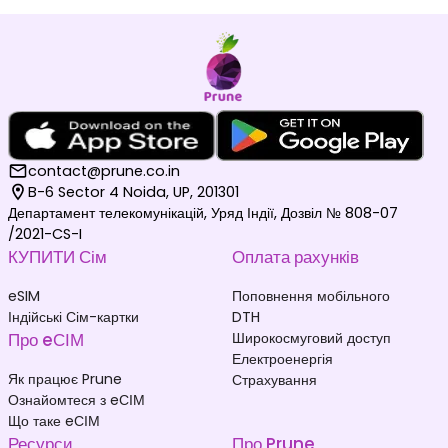
contact@prune.co.in
B-6 Sector 4 Noida, UP, 201301
Департамент телекомунікацій, Уряд Індії, Дозвіл № 808-07
/2021-CS-I
КУПИТИ Сім
Оплата рахунків
eSIM
Поповнення мобільного
Індійські Сім-картки
DTH
Про eСІМ
Широкосмуговий доступ
Електроенергія
Як працює Prune
Страхування
Ознайомтеся з eСІМ
Що таке eСІМ
Ресурси
Про Prune