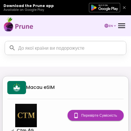
Download the Prune app
Available on Google Play
EN
Macau
eSIM
Перевірте Сумісність
Ctm 4G