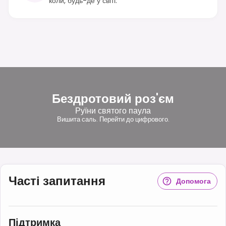
коли, будь-де у світі.
Бездротовий роз'єм
Руїни святого паула
Вишита саль. Перейти до цифрового.
Часті запитання
Допомога
Підтримка