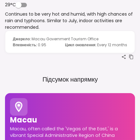
29°C
Continues to be very hot and humid, with high chances of
rain and typhoons. Similar to July, indoor activities are
recommended.
Джерело
:
Macau Government Tourism Office
Впевненість
:
0.95
Цикл оновлення
:
Every 12 months
Підсумок напрямку
Macau
Macau, often called the 'Vegas of the East,' is a
vibrant Special Administrative Region of China