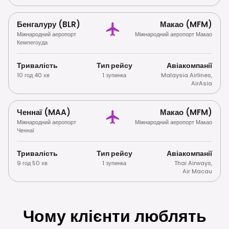
Бенгалуру (BLR)
Макао (MFM)
Міжнародний аеропорт
Міжнародний аеропорт Макао
Кемпегоуда
Тривалість
Тип рейсу
Авіакомпанії
10 год 40 хв
1 зупинка
Malaysia Airlines
,
AirAsia
Ченнаї (MAA)
Макао (MFM)
Міжнародний аеропорт
Міжнародний аеропорт Макао
Ченнаї
Тривалість
Тип рейсу
Авіакомпанії
9 год 50 хв
1 зупинка
Thai Airways
,
Air Macau
Чому клієнти люблять