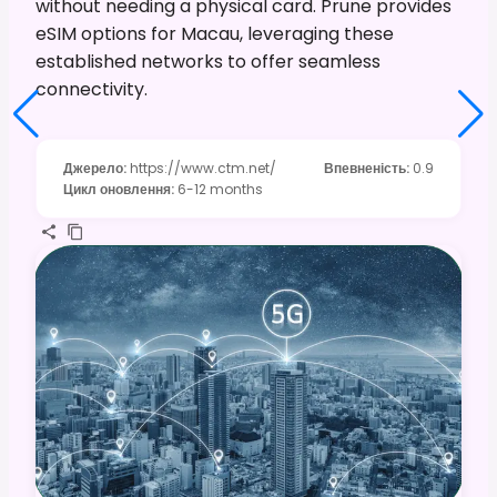
without needing a physical card. Prune provides
eSIM options for Macau, leveraging these
established networks to offer seamless
connectivity.
Джерело
:
https://www.ctm.net/
Впевненість
:
0.9
Цикл оновлення
:
6-12 months