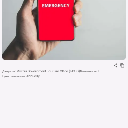
Джерело
:
Macau Government Tourism Office (MGTO)
Впевненість
:
1
Цикл оновлення
:
Annually