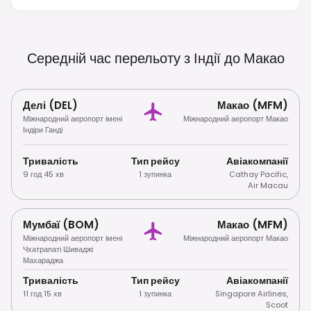
Restricted In Many Public Indoor Areas,
Including Most Casino Floors.
Середній час перельоту з Індії до
Макао
Делі (DEL)
Макао (MFM)
Міжнародний аеропорт імені
Міжнародний аеропорт Макао
Індіри Ганді
Тривалість
Тип рейсу
Авіакомпанії
9 год 45 хв
1 зупинка
Cathay Pacific
,
Air Macau
Мумбаї (BOM)
Макао (MFM)
Міжнародний аеропорт імені
Міжнародний аеропорт Макао
Чхатрапаті Шиваджі
Махараджа
Тривалість
Тип рейсу
Авіакомпанії
11 год 15 хв
1 зупинка
Singapore Airlines
,
Scoot