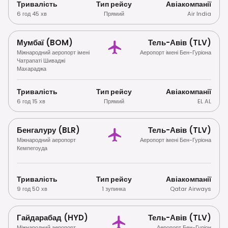
Тривалість
Тип рейсу
Авіакомпанії
6 год 45 хв
Прямий
Air India
Мумбаї (BOM)
Тель-Авів (TLV)
Міжнародний аеропорт імені
Аеропорт імені Бен-Гуріона
Чатрапаті Шиваджі
Махараджа
Тривалість
Тип рейсу
Авіакомпанії
6 год 15 хв
Прямий
EL AL
Бенгалуру (BLR)
Тель-Авів (TLV)
Міжнародний аеропорт
Аеропорт імені Бен-Гуріона
Кемпегоуда
Тривалість
Тип рейсу
Авіакомпанії
9 год 50 хв
1 зупинка
Qatar Airways
Гайдарабад (HYD)
Тель-Авів (TLV)
Міжнародний аеропорт
Аеропорт Бен-Гуріон