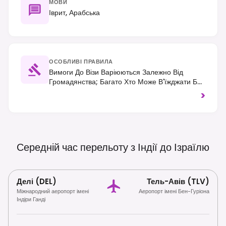
МОВИ
Іврит, Арабська
ОСОБЛИВІ ПРАВИЛА
Вимоги До Візи Варіюються Залежно Від
Громадянства; Багато Хто Може В'їжджати Без
Візи Для Короткострокових Поїздок, Але ETA-IL
>
(електронний Дозвіл На Поїздку) Незабаром
Стане Обов'язковим Для Відвідувачів,
Звільнених Від Візового Режиму. Очікуйте
Посилених Перевірок Безпеки, Особливо На
Кордонах Та В Аеропортах, І Одягайтеся
Середній час перельоту з Індії до
Ізраїлю
Скромно Під Час Відвідування Релігійних
Місць.
Делі (DEL)
Тель-Авів (TLV)
Міжнародний аеропорт імені
Аеропорт імені Бен-Гуріона
Індіри Ганді