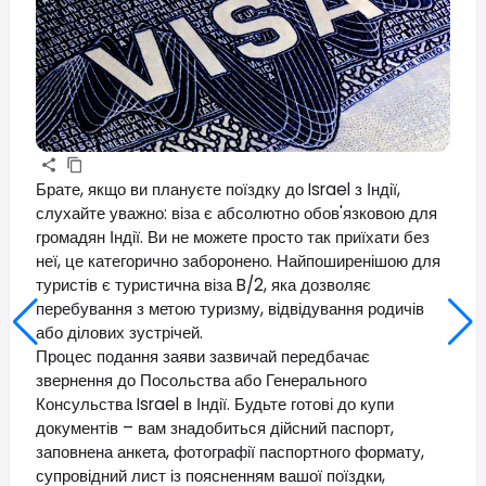
Брате, якщо ви плануєте поїздку до Israel з Індії,
слухайте уважно: віза є абсолютно обов'язковою для
громадян Індії. Ви не можете просто так приїхати без
неї, це категорично заборонено. Найпоширенішою для
туристів є туристична віза B/2, яка дозволяє
перебування з метою туризму, відвідування родичів
або ділових зустрічей.
Процес подання заяви зазвичай передбачає
звернення до Посольства або Генерального
Консульства Israel в Індії. Будьте готові до купи
документів – вам знадобиться дійсний паспорт,
заповнена анкета, фотографії паспортного формату,
супровідний лист із поясненням вашої поїздки,