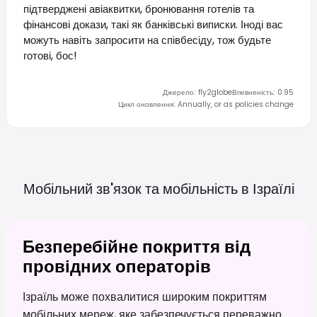
підтверджені авіаквитки, бронювання готелів та
фінансові докази, такі як банківські виписки. Іноді вас
можуть навіть запросити на співбесіду, тож будьте
готові, бос!
Джерело
:
fly2globe
Впевненість
:
0.95
Цикл оновлення
:
Annually, or as policies change
Мобільний зв'язок та мобільність в
Ізраїлі
Безперебійне покриття від
провідних операторів
Ізраїль може похвалитися широким покриттям
мобільних мереж, яке забезпечується переважно