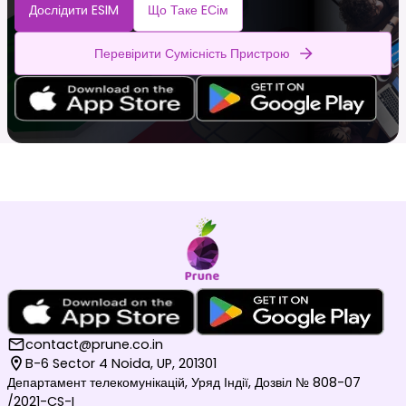
Дослідити ESIM
Що Таке EСім
Перевірити Сумісність Пристрою
contact@prune.co.in
B-6 Sector 4 Noida, UP, 201301
Департамент телекомунікацій, Уряд Індії, Дозвіл № 808-07
/2021-CS-I