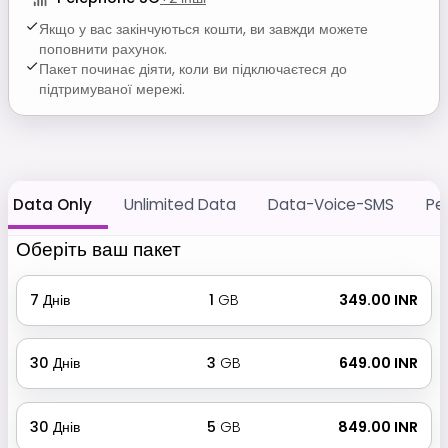
Якщо у вас закінчуються кошти, ви завжди можете
поповнити рахунок.
Пакет починає діяти, коли ви підключаєтеся до
підтримуваної мережі.
Data Only
Unlimited Data
Data-Voice-SMS
Pe
Оберіть ваш пакет
7
Днів
1
GB
₹ 349.00 INR
30
Днів
3
GB
₹ 649.00 INR
30
Днів
5
GB
₹ 849.00 INR