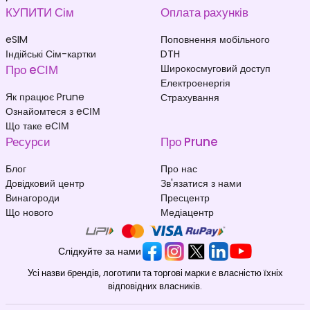
КУПИТИ Сім
Оплата рахунків
eSIM
Поповнення мобільного
Індійські Сім-картки
DTH
Про eСІМ
Широкосмуговий доступ
Електроенергія
Як працює Prune
Страхування
Ознайомтеся з eСІМ
Що таке eСІМ
Ресурси
Про Prune
Блог
Про нас
Довідковий центр
Зв'язатися з нами
Винагороди
Пресцентр
Що нового
Медіацентр
Слідкуйте за нами
Усі назви брендів, логотипи та торгові марки є власністю їхніх
відповідних власників.