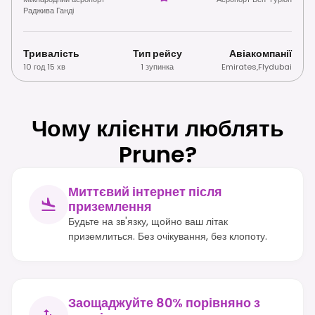
Раджива Ганді
Тривалість
Тип рейсу
Авіакомпанії
10 год 15 хв
1 зупинка
Emirates
,
Flydubai
Чому клієнти люблять
Prune?
Миттєвий інтернет після
приземлення
Будьте на зв'язку, щойно ваш літак
приземлиться. Без очікування, без клопоту.
Заощаджуйте 80% порівняно з