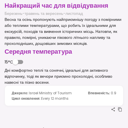
Найкращий час для відвідування
Березень-травень та вересень-листопад
Весна та осінь пропонують найприємнішу погоду з помірними
або теплими температурами, що робить їх ідеальними для
екскурсій, походів та вивчення історичних місць. Натовпи, як
правило, помірні, уникаючи пікового літнього напливу та
прохолодніших, дощовіших зимових місяців.
Середня температура
15°C
Дні комфортно теплі та сонячні, ідеальні для активного
відпочинку, тоді як вечори приємно прохолодні, особливо
навесні та пізно восени.
Джерело
:
Israel Ministry of Tourism
Впевненість
:
0.9
Цикл оновлення
:
Every 12 months