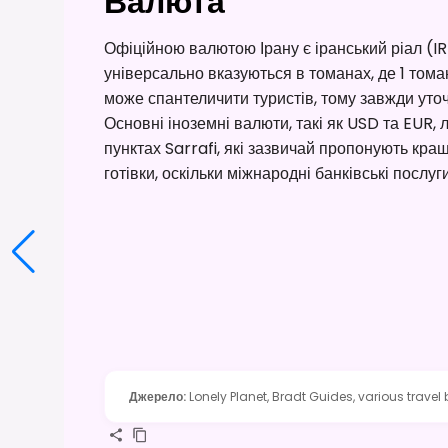
Валюта
Офіційною валютою Ірану є іранський ріал (IR
універсально вказуються в томанах, де 1 тома
може спантеличити туристів, тому завжди уточ
Основні іноземні валюти, такі як USD та EUR,
пунктах Sarrafi, які зазвичай пропонують кра
готівки, оскільки міжнародні банківські послуг
Джерело
:
Lonely Planet, Bradt Guides, various travel