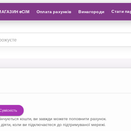
Стати па
МАГАЗИН eСІМ
Оплата рахунків
Винагороди
Сумісність
кінчуються кошти, ви завжди можете поповнити рахунок.
діяти, коли ви підключаєтеся до підтримуваної мережі.