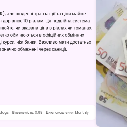
R), але щоденні транзакції та ціни майже
н дорівнює 10 ріалам. Ця подвійна система
нюйте, чи вказана ціна в ріалах чи томанах.
 легко обмінюються в офіційних обмінних
щі курси, ніж банки. Важливо мати достатньо
и значно обмежені через санкції.
 blogs
Впевненість
:
0.98
Цикл оновлення
:
Monthly