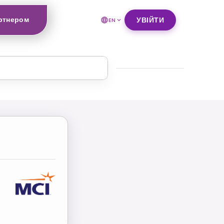
ртнером
УВІЙТИ
EN