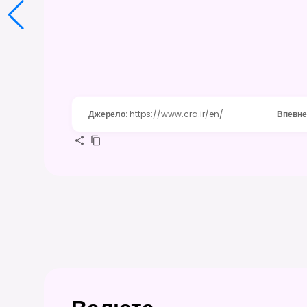
Джерело
:
https://www.cra.ir/en/
Впевне