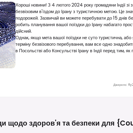
Хороші новини! З 4 лютого 2024 року громадяни Індії з
безвізовим в'їздом до Ірану з туристичною метою. Це з
подорожей. Зазвичай ви можете перебувати до 15 днів бе
робить планування вашої поїздки до Ірану набагато про
дійсний.
Однак, якщо мета вашої поїздки не суто туристична, аб
терміну безвізового перебування, вам все одно знадобит
в Посольстві або Консульстві Ірану в Індії перед тим, як
Джерело
:
fly
и щодо здоров'я та безпеки для
{cou