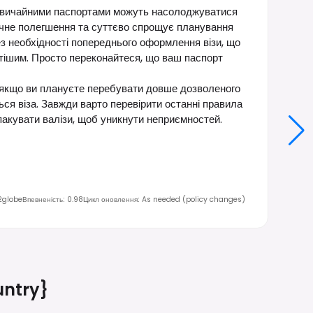
і звичайними паспортами можуть насолоджуватися
начне полегшення та суттєво спрощує планування
з необхідності попереднього оформлення візи, що
стішим. Просто переконайтеся, що ваш паспорт
о якщо ви плануєте перебувати довше дозволеного
ься віза. Завжди варто перевірити останні правила
 пакувати валізи, щоб уникнути неприємностей.
2globe
Впевненість
:
0.98
Цикл оновлення
:
As needed (policy changes)
ntry}