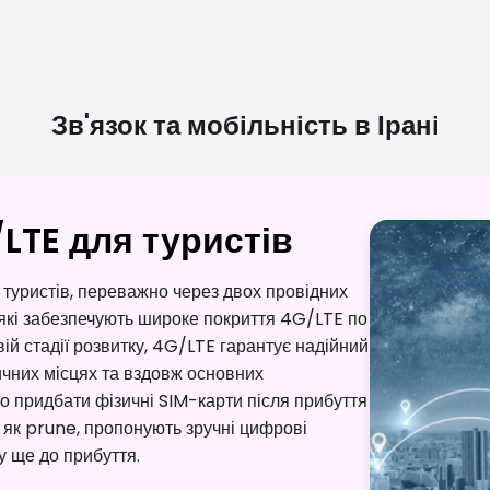
Зв'язок та мобільність в
Ірані
LTE для туристів
 туристів, переважно через двох провідних
 які забезпечують широке покриття 4G/LTE по
вій стадії розвитку, 4G/LTE гарантує надійний
тичних місцях та вздовж основних
о придбати фізичні SIM-карти після прибуття
 як prune, пропонують зручні цифрові
ку ще до прибуття.