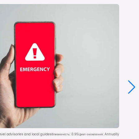
avel advisories and local guides
Впевненість
:
0.95
Цикл оновлення
:
Annually