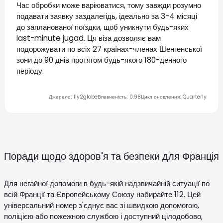
Час обробки може варіюватися, тому завжди розумно
подавати заявку заздалегідь, ідеально за 3-4 місяці
до запланованої поїздки, щоб уникнути будь-яких
last-minute jugad. Ця віза дозволяє вам
подорожувати по всіх 27 країнах-членах Шенгенської
зони до 90 днів протягом будь-якого 180-денного
періоду.
Джерело
:
fly2globe
Впевненість
:
0.98
Цикл оновлення
:
Quarterly
Поради щодо здоров'я та безпеки для
Франція
Для негайної допомоги в будь-якій надзвичайній ситуації по
всій Франції та Європейському Союзу набирайте 112. Цей
універсальний номер з'єднує вас зі швидкою допомогою,
поліцією або пожежною службою і доступний цілодобово,