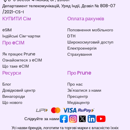
Департамент телекомунікацій, Уряд Індії, Дозвіл № 808-07
/2021-CS-I
КУПИТИ Сім
Оплата рахунків
eSIM
Поповнення мобільного
Індійські Сім-картки
DTH
Про eСІМ
Широкосмуговий доступ
Електроенергія
Як працює Prune
Страхування
Ознайомтеся з eСІМ
Що таке eСІМ
Ресурси
Про Prune
Блог
Про нас
Довідковий центр
Зв'язатися з нами
Винагороди
Пресцентр
Що нового
Медіацентр
Слідкуйте за нами
Усі назви брендів, логотипи та торгові марки є власністю їхніх