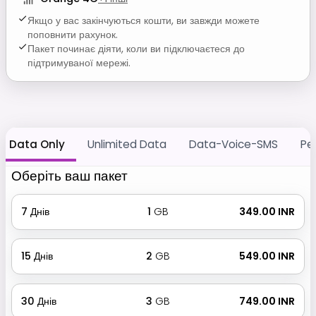
Якщо у вас закінчуються кошти, ви завжди можете
поповнити рахунок.
Пакет починає діяти, коли ви підключаєтеся до
підтримуваної мережі.
Data Only
Unlimited Data
Data-Voice-SMS
Pe
Оберіть ваш пакет
7
Днів
1
GB
₹ 349.00 INR
15
Днів
2
GB
₹ 549.00 INR
30
Днів
3
GB
₹ 749.00 INR