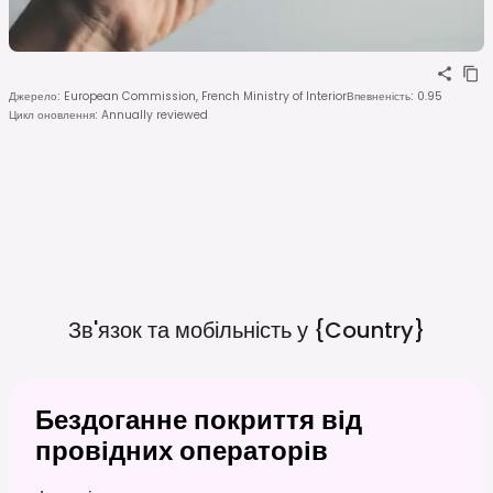
Джерело
:
European Commission, French Ministry of Interior
Впевненість
:
0.95
Цикл оновлення
:
Annually reviewed
Зв'язок та мобільність у
{country}
Бездоганне покриття від
провідних операторів