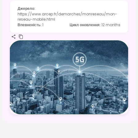
Джерело
:
https://www.arcep.fr/demarches/monreseau/mon-
reseau-mobile.html
Впевненість
:
1
Цикл оновлення
:
12 months