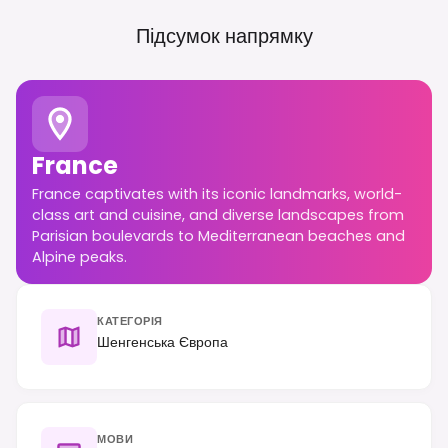
Підсумок напрямку
France
France captivates with its iconic landmarks, world-
class art and cuisine, and diverse landscapes from
Parisian boulevards to Mediterranean beaches and
Alpine peaks.
КАТЕГОРІЯ
Шенгенська Європа
МОВИ