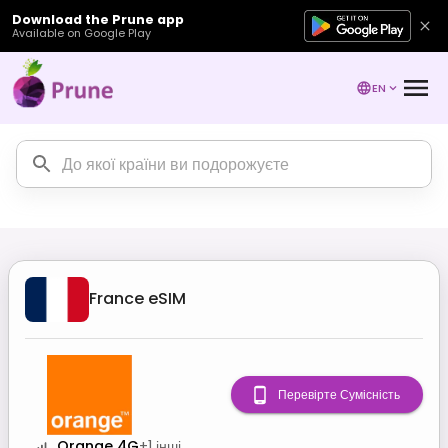
Download the Prune app
Available on Google Play
EN
France
eSIM
Перевірте Сумісність
Orange 4G
+
1
інші