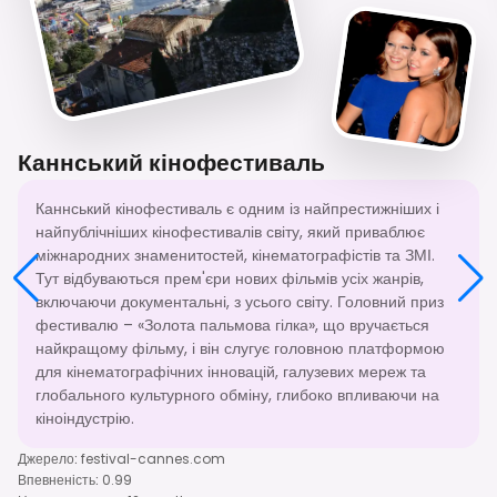
Каннський кінофестиваль
Каннський кінофестиваль є одним із найпрестижніших і
найпублічніших кінофестивалів світу, який приваблює
міжнародних знаменитостей, кінематографістів та ЗМІ.
Тут відбуваються прем'єри нових фільмів усіх жанрів,
включаючи документальні, з усього світу. Головний приз
фестивалю – «Золота пальмова гілка», що вручається
найкращому фільму, і він слугує головною платформою
для кінематографічних інновацій, галузевих мереж та
глобального культурного обміну, глибоко впливаючи на
кіноіндустрію.
Джерело
:
festival-cannes.com
Впевненість
:
0.99