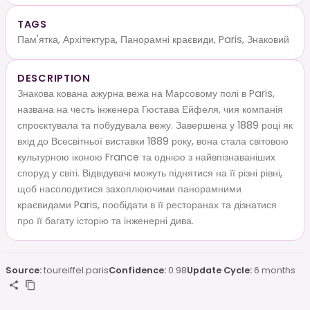
TAGS
Пам'ятка, Архітектура, Панорамні краєвиди, Paris, Знаковий
DESCRIPTION
Знакова кована ажурна вежа на Марсовому полі в Paris,
названа на честь інженера Гюстава Ейфеля, чия компанія
спроєктувала та побудувала вежу. Завершена у 1889 році як
вхід до Всесвітньої виставки 1889 року, вона стала світовою
культурною іконою France та однією з найвпізнаваніших
споруд у світі. Відвідувачі можуть піднятися на її різні рівні,
щоб насолодитися захоплюючими панорамними
краєвидами Paris, пообідати в її ресторанах та дізнатися
про її багату історію та інженерні дива.
Source:
toureiffel.paris
Confidence:
0.98
Update Cycle:
6 months