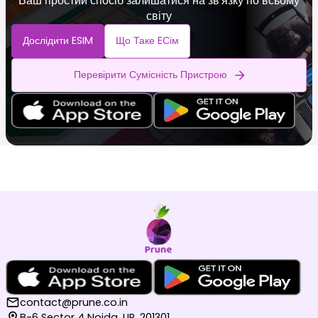
Ваш простий спосіб залишатися на зв'язку по всьому
світу
Дослідити ESIM
Що Таке EСім
Перевірити Сумісність Пристрою
contact@prune.co.in
B-6 Sector 4 Noida, UP, 201301