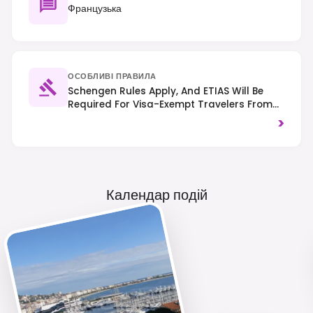
Французька
ОСОБЛИВІ ПРАВИЛА
Schengen Rules Apply, And ETIAS Will Be
Required For Visa-Exempt Travelers From
2025. Traffic Drives On The Right, And
>
Smoking Is Prohibited In All Public Indoor
Spaces.
Календар подій