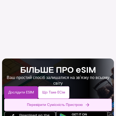
БІЛЬШЕ ПРО eSIM
Ваш простий спосіб залишатися на зв'язку по всьому
світу
Дослідити ESIM
Що Таке EСім
Перевірити Сумісність Пристрою