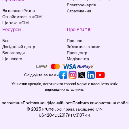
Електроенергія
Як працює Prune
Страхування
Ознайомтеся з eСІМ
Що таке eСІМ
Ресурси
Про Prune
Блог
Про нас
Довідковий центр
Зв'язатися з нами
Винагороди
Пресцентр
Що нового
Медіацентр
Слідкуйте за нами
Усі назви брендів, логотипи та торгові марки є власністю їхніх
відповідних власників.
а положення
Політика конфіденційності
Політика використання файлі
© 2025 Prune . Усі права захищено CIN
U64204DL2017PTC310744